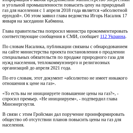
и угольной промышленности повысить цену на природный
газ для населения с 1 апреля 2018 года является «абсолютной
ерундой». Об этом заявил глава ведомства Игорь Насалик 17
января на заседании Кабмина.
Глава правительства попросил министра прокомментировать
соответствующие сообщения в СМИ, сообщает
112 Украина
.
По словам Насалика, публикации связаны с обнародованием
на сайте министерства проекта постановления о продлении
специальных обязательств по продаже природного газа для
нужд населения, теплокоммунэнерго и религиозных
организаций до апреля 2021 года.
По его словам, этот документ «абсолютно не имеет никакого
отношения к цене на газ».
«То есть вы не инициируете повышение цены на газ?», -
спросил премьер. «Не инициируем», - подтвердил глава
Минэнергоугля.
В связи с этим Гройсман дал поручение проинформировать
общество об отсутствии планов повысить цены на газ для
населения.