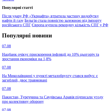
Популярнi статтi
Після удару РФ «Укрнафта» втратила частину видобутку
нафти й газу
Бельгія стала повністю залежною від імпорту
російського СПГ
Європа купила рекордну кількість СПГ у РФ
Популярнi новини
07.08
Нацбанк очікує прискорення інфляції до 10% цьогоріч та
зростання економіки на 1,8%
07.08
На Миколаївщині у пункті металобрухту стався вибух: є
загиблий, двоє травмовані
07.08
Пакистан, Туреччина та Саудівська Аравія підписали угоду
про колективну оборону
07.08