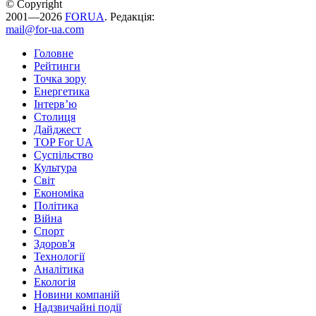
© Copyright
2001—2026
FORUA
. Редакція:
mail@for-ua.com
Головне
Рейтинги
Точка зору
Енергетика
Інтерв’ю
Столиця
Дайджест
TOP For UA
Суспiльство
Культура
Світ
Економіка
Політика
Війна
Спорт
Здоров'я
Технології
Аналітика
Екологія
Новини компаній
Надзвичайні події