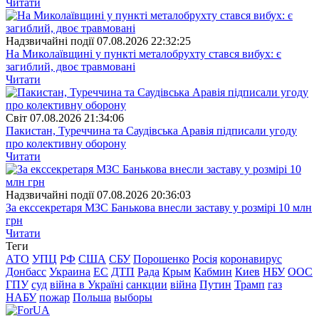
Читати
Надзвичайні події
07.08.2026 22:32:25
На Миколаївщині у пункті металобрухту стався вибух: є
загиблий, двоє травмовані
Читати
Свiт
07.08.2026 21:34:06
Пакистан, Туреччина та Саудівська Аравія підписали угоду
про колективну оборону
Читати
Надзвичайні події
07.08.2026 20:36:03
За екссекретаря МЗС Банькова внесли заставу у розмірі 10 млн
грн
Читати
Теги
АТО
УПЦ
РФ
США
СБУ
Порошенко
Росія
коронавирус
Донбасс
Украина
ЕС
ДТП
Рада
Крым
Кабмин
Киев
НБУ
ООС
ГПУ
суд
війна в Україні
санкции
війна
Путин
Трамп
газ
НАБУ
пожар
Польша
выборы