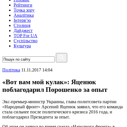
Рейтинги
Точка зору
Аналітика
Інтерв’ю
Столиця
Дайджест
TOP For UA
Суспiльство
Культура
Полiтика
11.11.2017 14:04
«Вот вам мой кулак»: Яценюк
поблагодарил Порошенко за опыт
Экс-премьер-министр Украины, глава политсовета партии
«Народный фронт» Арсений Яценюк заявил, что его команда
стала сильнее после политического кризиса 2016 года, и
поблагодарил Президента за опыт.
Об этом он заявил во время съезда «Народного фронта» в