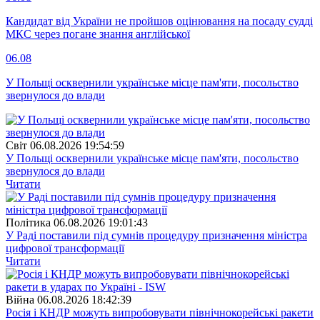
Кандидат від України не пройшов оцінювання на посаду судді
МКС через погане знання англійської
06.08
У Польщі осквернили українське місце пам'яти, посольство
звернулося до влади
Свiт
06.08.2026 19:54:59
У Польщі осквернили українське місце пам'яти, посольство
звернулося до влади
Читати
Полiтика
06.08.2026 19:01:43
У Раді поставили під сумнів процедуру призначення міністра
цифрової трансформації
Читати
Війна
06.08.2026 18:42:39
Росія і КНДР можуть випробовувати північнокорейські ракети