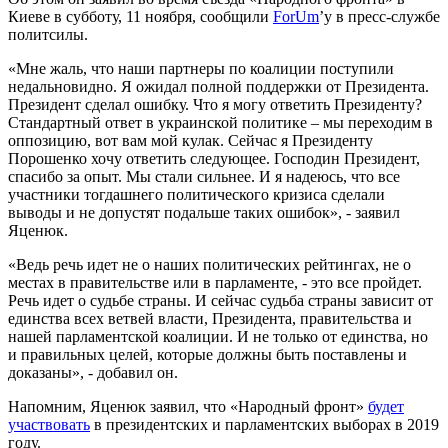
Киеве в субботу, 11 ноября, сообщили
ForUm
’у в пресс-службе
политсилы.
«Мне жаль, что наши партнеры по коалиции поступили
недальновидно. Я ожидал полной поддержки от Президента.
Президент сделал ошибку. Что я могу ответить Президенту?
Стандартный ответ в украинской политике – мы переходим в
оппозицию, вот вам мой кулак. Сейчас я Президенту
Порошенко хочу ответить следующее. Господин Президент,
спасибо за опыт. Мы стали сильнее. И я надеюсь, что все
участники тогдашнего политического кризиса сделали
выводы и не допустят подальше таких ошибок», - заявил
Яценюк.
«Ведь речь идет не о наших политических рейтингах, не о
местах в правительстве или в парламенте, - это все пройдет.
Речь идет о судьбе страны. И сейчас судьба страны зависит от
единства всех ветвей власти, Президента, правительства и
нашей парламентской коалиции. И не только от единства, но
и правильных целей, которые должны быть поставлены и
доказаны», - добавил он.
Напомним, Яценюк заявил, что «Народный фронт»
будет
участвовать
в президентских и парламентских выборах в 2019
году.