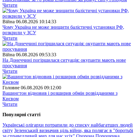
Читати
Війна
06.08.2026 10:14:33
Чому Україна не може знищити балістичні установки РФ,
розкрили у ЗСУ
Читати
Війна
06.08.2026 09:53:33
На Донеччині погіршилася ситуація: окупанти мають нове
просування
Читати
Головне
06.08.2026 09:12:00
Вашингтон відновив і розширив обмін розвідданими з
Києвом
Читати
Популярнi статтi
Українські олігархи потрапили до списку найбагатших людей
світу
Зеленський визначив ціль війни, яка полягає в "боротьбі
за справедливий мир для нас усіх"
Охорона Порошенка