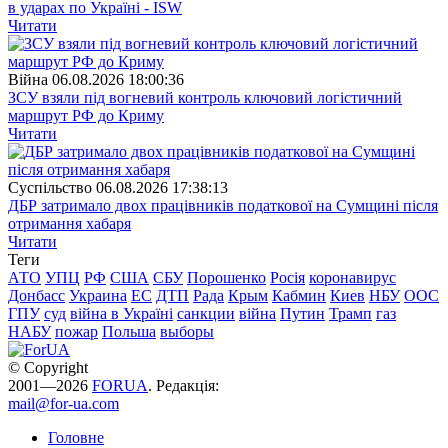
в ударах по Україні - ISW
Читати
Війна
06.08.2026 18:00:36
ЗСУ взяли під вогневий контроль ключовий логістичний
маршрут РФ до Криму
Читати
Суспiльство
06.08.2026 17:38:13
ДБР затримало двох працівників податкової на Сумщині після
отримання хабаря
Читати
Теги
АТО
УПЦ
РФ
США
СБУ
Порошенко
Росія
коронавирус
Донбасс
Украина
ЕС
ДТП
Рада
Крым
Кабмин
Киев
НБУ
ООС
ГПУ
суд
війна в Україні
санкции
війна
Путин
Трамп
газ
НАБУ
пожар
Польша
выборы
© Copyright
2001—2026
FORUA
. Редакція:
mail@for-ua.com
Головне