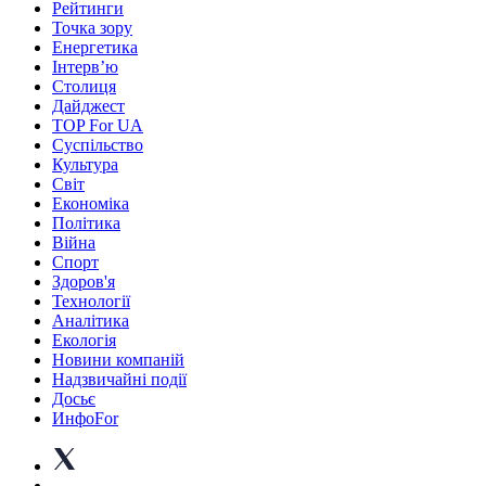
Рейтинги
Точка зору
Енергетика
Інтерв’ю
Столиця
Дайджест
TOP For UA
Суспiльство
Культура
Світ
Економіка
Політика
Війна
Спорт
Здоров'я
Технології
Аналітика
Екологія
Новини компаній
Надзвичайні події
Досьє
ИнфоFor