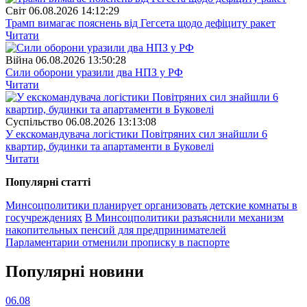
Свiт
06.08.2026 14:12:29
Трамп вимагає пояснень від Гегсета щодо дефіциту ракет
Читати
Війна
06.08.2026 13:50:28
Сили оборони уразили два НПЗ у РФ
Читати
Суспiльство
06.08.2026 13:13:08
У екскомандувача логістики Повітряних сил знайшли 6
квартир, будинки та апартаменти в Буковелі
Читати
Популярнi статтi
Минсоцполитики планирует организовать детские комнаты в
госучреждениях
В Минсоцполитики разъяснили механизм
накопительных пенсий для предпринимателей
Парламентарии отменили прописку в паспорте
Популярнi новини
06.08