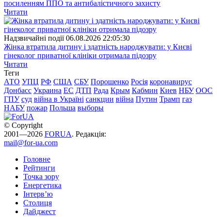
посиленням ППО та антибалістичного захисту
Читати
Надзвичайні події
06.08.2026 22:05:30
Жінка втратила дитину і здатність народжувати: у Києві
гінеколог приватної клініки отримала підозру
Читати
Теги
АТО
УПЦ
РФ
США
СБУ
Порошенко
Росія
коронавирус
Донбасс
Украина
ЕС
ДТП
Рада
Крым
Кабмин
Киев
НБУ
ООС
ГПУ
суд
війна в Україні
санкции
війна
Путин
Трамп
газ
НАБУ
пожар
Польша
выборы
© Copyright
2001—2026
FORUA
. Редакція:
mail@for-ua.com
Головне
Рейтинги
Точка зору
Енергетика
Інтерв’ю
Столиця
Дайджест