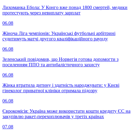
Лихоманка Ебола: У Конго вже понад 1800 смертей, медики
протестують через невиплату зарплат
06.08
Жіноча Ліга чемпіонів: Українські футбольні арбітрині
судитимуть матчі другого кваліфікаційного раунду
06.08
Зеленський повідомив, що Норвегія готова допомогти з
посиленням ППО та антибалістичного захисту
06.08
Жінка втратила дитину і здатність народжувати: у Києві
гінеколог приватної клініки отримала підозру
06.08
Єврокомісія: Україна може використати кошти кредиту ЄС на
закупівлю ракет-перехоплювачів у третіх країнах
07.08