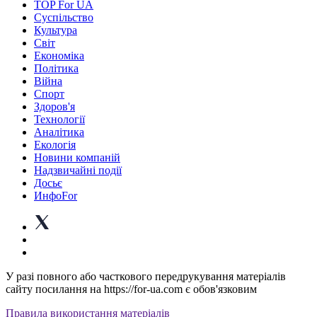
TOP For UA
Суспiльство
Культура
Світ
Економіка
Політика
Війна
Спорт
Здоров'я
Технології
Аналітика
Екологія
Новини компаній
Надзвичайні події
Досьє
ИнфоFor
У разі повного або часткового передрукування матеріалів
сайту посилання на https://for-ua.com є обов'язковим
Правила використання матеріалів