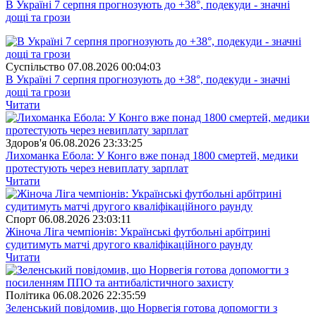
В Україні 7 серпня прогнозують до +38°, подекуди - значні
дощі та грози
Суспiльство
07.08.2026 00:04:03
В Україні 7 серпня прогнозують до +38°, подекуди - значні
дощі та грози
Читати
Здоров'я
06.08.2026 23:33:25
Лихоманка Ебола: У Конго вже понад 1800 смертей, медики
протестують через невиплату зарплат
Читати
Спорт
06.08.2026 23:03:11
Жіноча Ліга чемпіонів: Українські футбольні арбітрині
судитимуть матчі другого кваліфікаційного раунду
Читати
Полiтика
06.08.2026 22:35:59
Зеленський повідомив, що Норвегія готова допомогти з