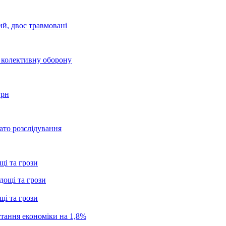
ий, двоє травмовані
о колективну оборону
грн
ато розслідування
щі та грози
щі та грози