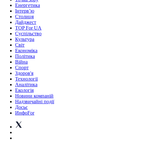
Енергетика
Інтерв’ю
Столиця
Дайджест
TOP For UA
Суспiльство
Культура
Світ
Економіка
Політика
Війна
Спорт
Здоров'я
Технології
Аналітика
Екологія
Новини компаній
Надзвичайні події
Досьє
ИнфоFor