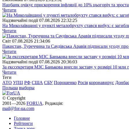
Нацбанк очікує прискорення інфляції до 10% цьогоріч та зрост
Читати
Надзвичайні події
07.08.2026 22:32:25
На Миколаївщині у пункті металобрухту стався вибух: є загибл
Читати
Свiт
07.08.2026 21:34:06
Пакистан, Туреччина та Саудівська Аравія підписали угоду пр
Читати
Надзвичайні події
07.08.2026 20:36:03
За екссекретаря МЗС Банькова внесли заставу у розмірі 10 млн 
Читати
Теги
АТО
УПЦ
РФ
США
СБУ
Порошенко
Росія
коронавирус
Донба
Польша
выборы
© Copyright
2001—2026
FORUA
. Редакція:
mail@for-ua.com
Головне
Рейтинги
Точка зору