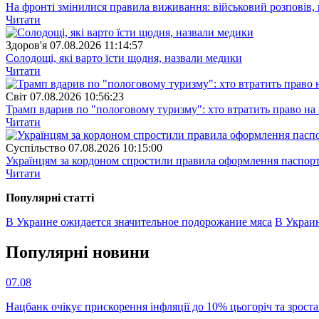
На фронті змінилися правила виживання: військовий розповів, щ
Читати
Здоров'я
07.08.2026 11:14:57
Солодощі, які варто їсти щодня, назвали медики
Читати
Свiт
07.08.2026 10:56:23
Трамп вдарив по "пологовому туризму": хто втратить право н
Читати
Суспiльство
07.08.2026 10:15:00
Українцям за кордоном спростили правила оформлення паспорт
Читати
Популярнi статтi
В Украине ожидается значительное подорожание мяса
В Украи
Популярнi новини
07.08
Нацбанк очікує прискорення інфляції до 10% цьогоріч та зрост