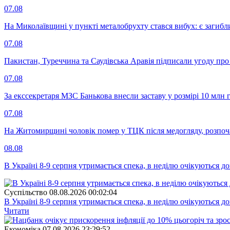
07.08
На Миколаївщині у пункті металобрухту стався вибух: є загибл
07.08
Пакистан, Туреччина та Саудівська Аравія підписали угоду пр
07.08
За екссекретаря МЗС Банькова внесли заставу у розмірі 10 млн 
07.08
На Житомирщині чоловік помер у ТЦК після медогляду, розпоч
08.08
В Україні 8-9 серпня утримається спека, в неділю очікуються до
Суспiльство
08.08.2026 00:02:04
В Україні 8-9 серпня утримається спека, в неділю очікуються до
Читати
Економіка
07.08.2026 23:29:52