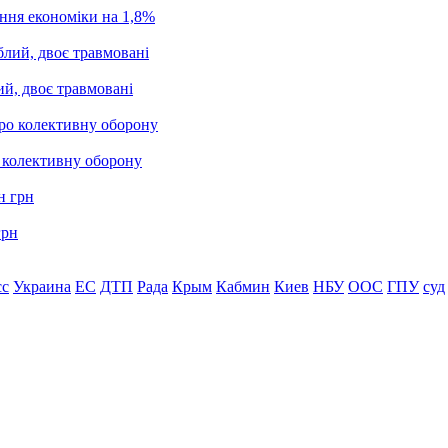
ання економіки на 1,8%
ий, двоє травмовані
о колективну оборону
грн
сс
Украина
ЕС
ДТП
Рада
Крым
Кабмин
Киев
НБУ
ООС
ГПУ
суд