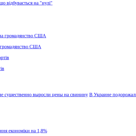
о відбувається на "нулі"
а громадянство США
ів
не существенно выросли цены на свинину
В Украине подорожал
ання економіки на 1,8%