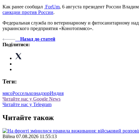
Как ранее сообщал
ForUm
, 6 августа президент России Влад
санкции против России
.
Федеральная служба по ветеринарному и фитосанитарному надзо
украинского предприятия «Конотопмясо».
Назад до статей
Поділитися:
Теги:
мясо
Россельхознадзор
Индия
Читайте нас у Google News
Читайте нас у Telegram
Читайте також
Війна
07.08.2026 11:55:13