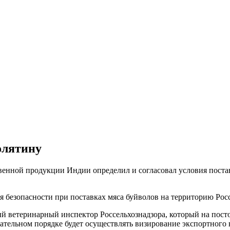
олятину
твенной продукции Индии определил и согласовал условия поста
 безопасности при поставках мяса буйволов на территорию Рос
ветеринарный инспектор Россельхознадзора, который на постоя
зательном порядке будет осуществлять визирование экспортного 