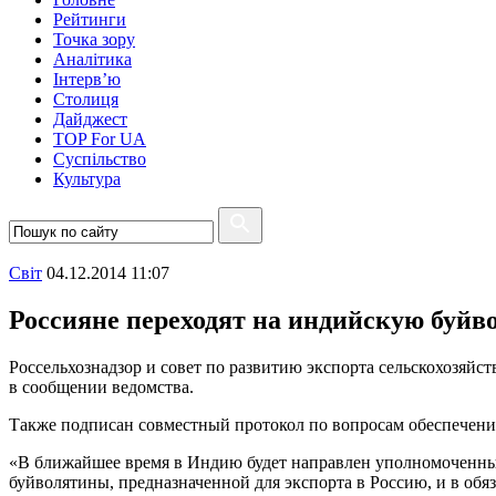
Рейтинги
Точка зору
Аналітика
Інтерв’ю
Столиця
Дайджест
TOP For UA
Суспiльство
Культура
Свiт
04.12.2014 11:07
Россияне переходят на индийскую буйв
Россельхознадзор и совет по развитию экспорта сельскохозяйс
в сообщении ведомства.
Также подписан совместный протокол по вопросам обеспечения
«В ближайшее время в Индию будет направлен уполномоченный 
буйволятины, предназначенной для экспорта в Россию, и в обя