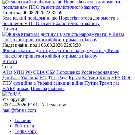
Полiтика
06.08.2026 22:35:59
Зеленський повідомив, що Норвегія готова допомогти з
посиленням ППО та антибалістичного захисту
Читати
Надзвичайні події
06.08.2026 22:05:30
Жінка втратила дитину і здатність народжувати: у Києві
гінеколог приватної клініки отримала підозру
Читати
Теги
АТО
УПЦ
РФ
США
СБУ
Порошенко
Росія
коронавирус
Донбасс
Украина
ЕС
ДТП
Рада
Крым
Кабмин
Киев
НБУ
ООС
ГПУ
суд
війна в Україні
санкции
війна
Путин
Трамп
газ
НАБУ
пожар
Польша
выборы
© Copyright
2001—2026
FORUA
. Редакція:
mail@for-ua.com
Головне
Рейтинги
Точка зору