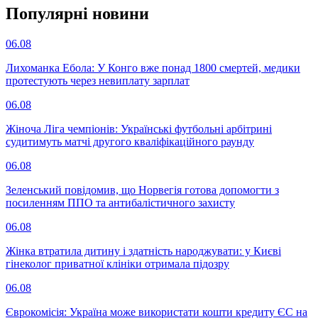
Популярнi новини
06.08
Лихоманка Ебола: У Конго вже понад 1800 смертей, медики
протестують через невиплату зарплат
06.08
Жіноча Ліга чемпіонів: Українські футбольні арбітрині
судитимуть матчі другого кваліфікаційного раунду
06.08
Зеленський повідомив, що Норвегія готова допомогти з
посиленням ППО та антибалістичного захисту
06.08
Жінка втратила дитину і здатність народжувати: у Києві
гінеколог приватної клініки отримала підозру
06.08
Єврокомісія: Україна може використати кошти кредиту ЄС на