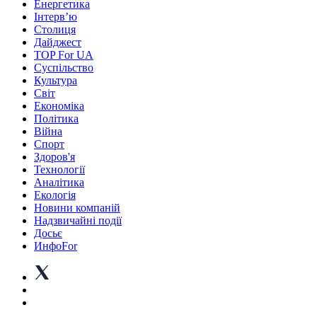
Енергетика
Інтерв’ю
Столиця
Дайджест
TOP For UA
Суспiльство
Культура
Світ
Економіка
Політика
Війна
Спорт
Здоров'я
Технології
Аналітика
Екологія
Новини компаній
Надзвичайні події
Досьє
ИнфоFor