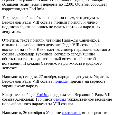
объявлен технический перерыв до 12:00. Об этом сообщает
корреспондент ForUm’а.
Так, перерыв был объявлен в связи с тем, что депутаты
Верховной Рады VIII созыва, приняв присягу и лично
подписав ее, отправились получать карточки народных
депутатов.
Отметим, текст присяги летчицы Надежды Савченко, а
отныне новоизбранного депутата Рады VIII созыва, был
высвечен на табло. Как отметил, спикер парламент восьмого
созыва Александр Турчинов, согласно сегодняшним
обстоятельств, это единственный возможный способ
вступления Надежды Савченко на должность народного
депутата.
Напомним, сегодня, 27 ноября, народные депутаты Украины
Верховной Рады VIII созыва
приняли
присягу на верность
украинскому народу.
Как ранее сообщал
ForUm
, председатель Верховной Рады VII
созыва Александр Турчинов
открыл
торжественное заседание
новоизбранного парламента VIII созыва.
Напомним, 26 октября в Украине
состоялись
внеочередные