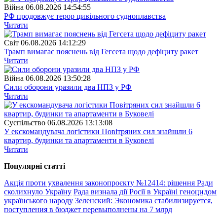
Війна
06.08.2026 14:54:55
РФ продовжує терор цивільного судноплавства
Читати
Свiт
06.08.2026 14:12:29
Трамп вимагає пояснень від Гегсета щодо дефіциту ракет
Читати
Війна
06.08.2026 13:50:28
Сили оборони уразили два НПЗ у РФ
Читати
Суспiльство
06.08.2026 13:13:08
У екскомандувача логістики Повітряних сил знайшли 6
квартир, будинки та апартаменти в Буковелі
Читати
Популярнi статтi
Акція проти ухвалення законопроєкту №12414: рішення Ради
сколихнуло Україну
Рада визнала дії Росії в Україні геноцидом
українського народу
Зеленский: Экономика стабилизируется,
поступления в бюджет перевыполнены на 7 млрд