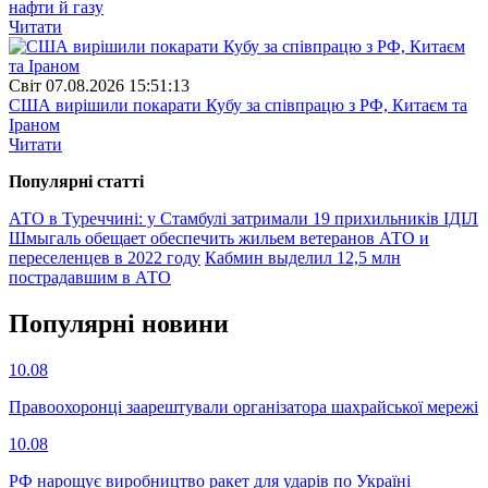
нафти й газу
Читати
Свiт
07.08.2026 15:51:13
США вирішили покарати Кубу за співпрацю з РФ, Китаєм та
Іраном
Читати
Популярнi статтi
АТО в Туреччині: у Стамбулі затримали 19 прихильників ІДІЛ
Шмыгаль обещает обеспечить жильем ветеранов АТО и
переселенцев в 2022 году
Кабмин выделил 12,5 млн
пострадавшим в АТО
Популярнi новини
10.08
Правоохоронці заарештували організатора шахрайської мережі
10.08
РФ нарощує виробництво ракет для ударів по Україні