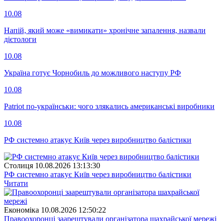
10.08
Напій, який може «вимикати» хронічне запалення, назвали
дієтологи
10.08
Україна готує Чорнобиль до можливого наступу РФ
10.08
Patriot по-українськи: чого злякались американські виробники
10.08
РФ системно атакує Київ через виробництво балістики
Столиця
10.08.2026 13:13:30
РФ системно атакує Київ через виробництво балістики
Читати
Економіка
10.08.2026 12:50:22
Правоохоронці заарештували організатора шахрайської мережі