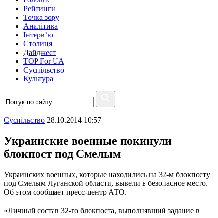
Рейтинги
Точка зору
Аналітика
Інтерв’ю
Столиця
Дайджест
TOP For UA
Суспiльство
Культура
Суспiльство
28.10.2014 10:57
Украинские военные покинули
блокпост под Смелым
Украинских военных, которые находились на 32-м блокпосту
под Смелым Луганской области, вывели в безопасное место.
Об этом сообщает пресс-центр АТО.
«Личный состав 32-го блокпоста, выполнявший задание в