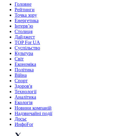
Головне
Рейтинги
Точка зору
Енергетика
Інтерв’ю
Столиця
Дайджест
TOP For UA
Суспiльство
Культура
Світ
Економіка
Політика
Війна
Спорт
Здоров'я
Технології
Аналітика
Екологія
Новини компаній
Надзвичайні події
Досьє
ИнфоFor