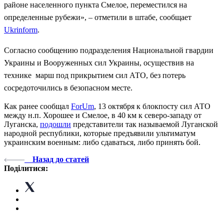
районе населенного пункта Смелое, переместился на
определенные рубежи», – отметили в штабе, сообщает
Ukrinform
.
Согласно сообщению подразделения Национальной гвардии
Украины и Вооруженных сил Украины, осуществив на
технике марш под прикрытием сил АТО, без потерь
сосредоточились в безопасном месте.
Как ранее сообщал
ForUm
, 13 октября к блокпосту сил АТО
между н.п. Хорошее и Смелое, в 40 км к северо-западу от
Луганска,
подошли
представители так называемой Луганской
народной республики, которые предъявили ультиматум
украинским военным: либо сдаваться, либо принять бой.
Назад до статей
Поділитися: