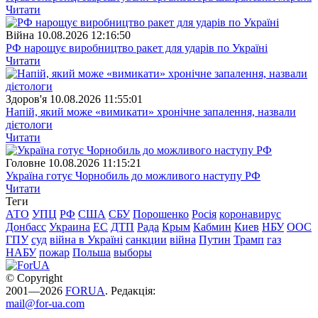
Читати
Війна
10.08.2026 12:16:50
РФ нарощує виробництво ракет для ударів по Україні
Читати
Здоров'я
10.08.2026 11:55:01
Напій, який може «вимикати» хронічне запалення, назвали
дієтологи
Читати
Головне
10.08.2026 11:15:21
Україна готує Чорнобиль до можливого наступу РФ
Читати
Теги
АТО
УПЦ
РФ
США
СБУ
Порошенко
Росія
коронавирус
Донбасс
Украина
ЕС
ДТП
Рада
Крым
Кабмин
Киев
НБУ
ООС
ГПУ
суд
війна в Україні
санкции
війна
Путин
Трамп
газ
НАБУ
пожар
Польша
выборы
© Copyright
2001—2026
FORUA
. Редакція:
mail@for-ua.com