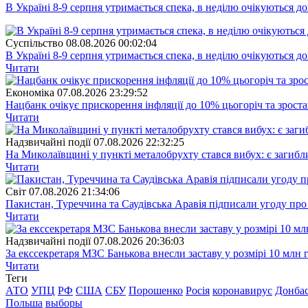
В Україні 8-9 серпня утримається спека, в неділю очікуються до
Суспiльство
08.08.2026 00:02:04
В Україні 8-9 серпня утримається спека, в неділю очікуються до
Читати
Економіка
07.08.2026 23:29:52
Нацбанк очікує прискорення інфляції до 10% цьогоріч та зрост
Читати
Надзвичайні події
07.08.2026 22:32:25
На Миколаївщині у пункті металобрухту стався вибух: є загибл
Читати
Свiт
07.08.2026 21:34:06
Пакистан, Туреччина та Саудівська Аравія підписали угоду пр
Читати
Надзвичайні події
07.08.2026 20:36:03
За екссекретаря МЗС Банькова внесли заставу у розмірі 10 млн 
Читати
Теги
АТО
УПЦ
РФ
США
СБУ
Порошенко
Росія
коронавирус
Донба
Польша
выборы