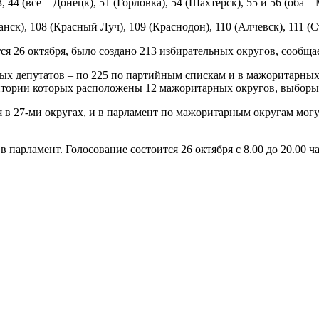
44 (все – Донецк), 51 (Горловка), 54 (Шахтерск), 55 и 56 (оба 
ск), 108 (Красный Луч), 109 (Краснодон), 110 (Алчевск), 111 (
ся 26 октября, было создано 213 избирательных округов, сообща
х депутатов – по 225 по партийным спискам и в мажоритарных о
итории которых расположены 12 мажоритарных округов, выборы 
я в 27-ми округах, и в парламент по мажоритарным округам могу
 парламент. Голосование состоится 26 октября с 8.00 до 20.00 ча