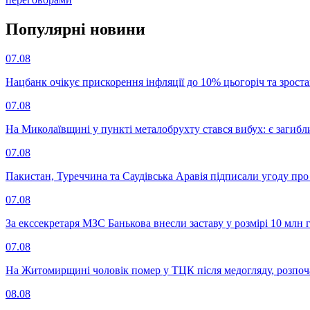
Популярнi новини
07.08
Нацбанк очікує прискорення інфляції до 10% цьогоріч та зрост
07.08
На Миколаївщині у пункті металобрухту стався вибух: є загибл
07.08
Пакистан, Туреччина та Саудівська Аравія підписали угоду пр
07.08
За екссекретаря МЗС Банькова внесли заставу у розмірі 10 млн 
07.08
На Житомирщині чоловік помер у ТЦК після медогляду, розпоч
08.08