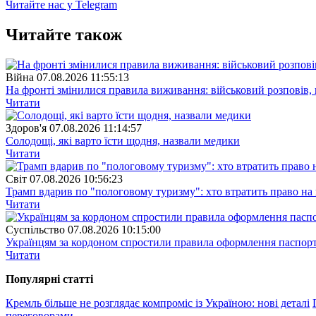
Читайте нас у Telegram
Читайте також
Війна
07.08.2026 11:55:13
На фронті змінилися правила виживання: військовий розповів, щ
Читати
Здоров'я
07.08.2026 11:14:57
Солодощі, які варто їсти щодня, назвали медики
Читати
Свiт
07.08.2026 10:56:23
Трамп вдарив по "пологовому туризму": хто втратить право н
Читати
Суспiльство
07.08.2026 10:15:00
Українцям за кордоном спростили правила оформлення паспорт
Читати
Популярнi статтi
Кремль більше не розглядає компроміс із Україною: нові деталі
переговорами