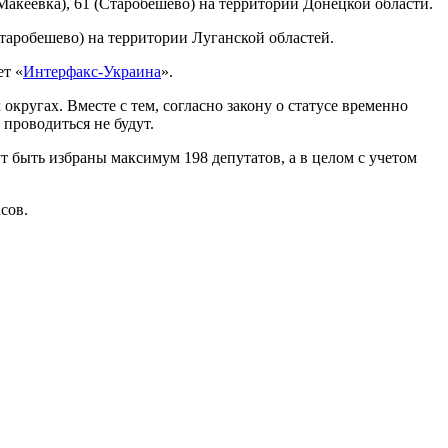
– Макеевка), 61 (Старобешево) на территории Донецкой области.
Старобешево) на территории Луганской областей.
ет «
Интерфакс-Украина
».
кругах. Вместе с тем, согласно закону о статусе временно
проводиться не будут.
т быть избраны максимум 198 депутатов, а в целом с учетом
сов.