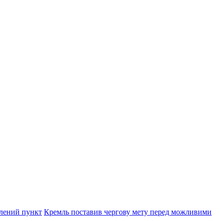
елений пункт
Кремль поставив чергову мету перед можливими