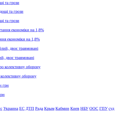
щі та грози
щі та грози
ання економіки на 1,8%
ий, двоє травмовані
о колективну оборону
грн
сс
Украина
ЕС
ДТП
Рада
Крым
Кабмин
Киев
НБУ
ООС
ГПУ
суд