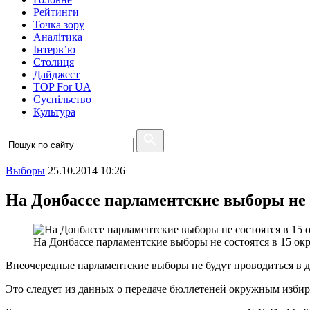
Рейтинги
Точка зору
Аналітика
Інтерв’ю
Столиця
Дайджест
TOP For UA
Суспiльство
Культура
Выборы
25.10.2014 10:26
На Донбассе парламентские выборы не с
На Донбассе парламентские выборы не состоятся в 15 ок
Внеочередные парламентские выборы не будут проводиться в де
Это следует из данных о передаче бюллетеней окружным избир