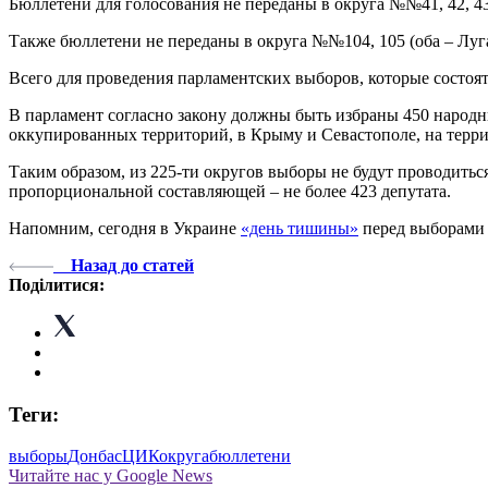
Бюллетени для голосования не переданы в округа №№41, 42, 43, 
Также бюллетени не переданы в округа №№104, 105 (оба – Луган
Всего для проведения парламентских выборов, которые состоят
В парламент согласно закону должны быть избраны 450 народны
оккупированных территорий, в Крыму и Севастополе, на терр
Таким образом, из 225-ти округов выборы не будут проводитьс
пропорциональной составляющей – не более 423 депутата.
Напомним, сегодня в Украине
«день тишины»
перед выборами в
Назад до статей
Поділитися:
Теги:
выборы
Донбас
ЦИК
округа
бюллетени
Читайте нас у Google News