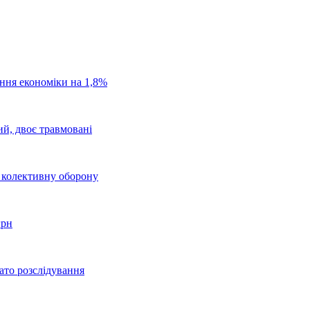
ання економіки на 1,8%
ий, двоє травмовані
о колективну оборону
грн
ато розслідування