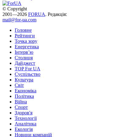
© Copyright
2001—2026
FORUA
. Редакція:
mail@for-ua.com
Головне
Рейтинги
Точка зору
Енергетика
Інтерв’ю
Столиця
Дайджест
TOP For UA
Суспiльство
Культура
Світ
Економіка
Політика
Війна
Спорт
Здоров'я
Технології
Аналітика
Екологія
Новини компаній