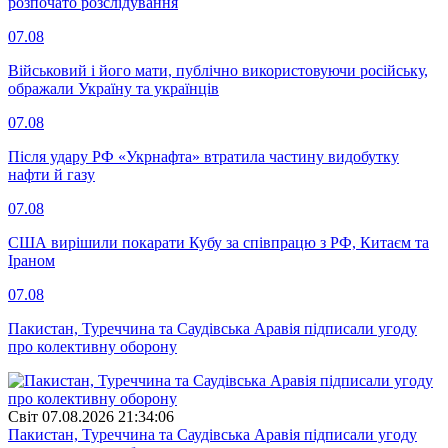
розпочато розслідування
07.08
Військовий і його мати, публічно використовуючи російську,
ображали Україну та українців
07.08
Після удару РФ «Укрнафта» втратила частину видобутку
нафти й газу
07.08
США вирішили покарати Кубу за співпрацю з РФ, Китаєм та
Іраном
07.08
Пакистан, Туреччина та Саудівська Аравія підписали угоду
про колективну оборону
Свiт
07.08.2026 21:34:06
Пакистан, Туреччина та Саудівська Аравія підписали угоду