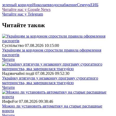
зеленый коридор
Николаев
водоснабжение
Семчук
ЕИБ
Читайте нас у Google News
Читайте нас у Telegram
Читайте також
Суспiльство
07.08.2026 10:15:00
Українцям за кордоном спростили правила оформлення
паспортів
Читати
Надзвичайні події
07.08.2026 09:52:30
Українку втягнули у незаконну програму сурогатного
материнства, яка завершилася трагедією
Читати
ИнфоFor
07.08.2026 09:38:46
Можно ли установить автоматику на старые распашные
ворота
Читати