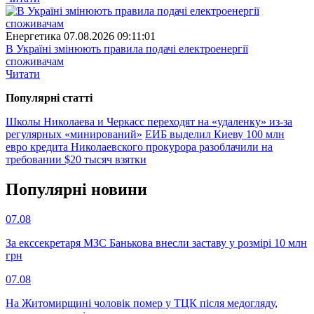
Енергетика
07.08.2026 09:11:01
В Україні змінюють правила подачі електроенергії
споживачам
Читати
Популярнi статтi
Школы Николаева и Черкасс переходят на «удаленку» из-за
регулярных «минирований»
ЕИБ выделил Киеву 100 млн
евро кредита
Николаевского прокурора разоблачили на
требовании $20 тысяч взятки
Популярнi новини
07.08
За екссекретаря МЗС Банькова внесли заставу у розмірі 10 млн
грн
07.08
На Житомирщині чоловік помер у ТЦК після медогляду,