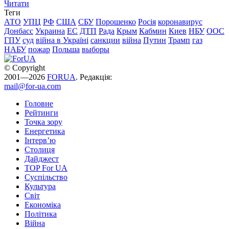
Читати
Теги
АТО
УПЦ
РФ
США
СБУ
Порошенко
Росія
коронавирус
Донбасс
Украина
ЕС
ДТП
Рада
Крым
Кабмин
Киев
НБУ
ООС
ГПУ
суд
війна в Україні
санкции
війна
Путин
Трамп
газ
НАБУ
пожар
Польша
выборы
© Copyright
2001—2026
FORUA
. Редакція:
mail@for-ua.com
Головне
Рейтинги
Точка зору
Енергетика
Інтерв’ю
Столиця
Дайджест
TOP For UA
Суспiльство
Культура
Світ
Економіка
Політика
Війна