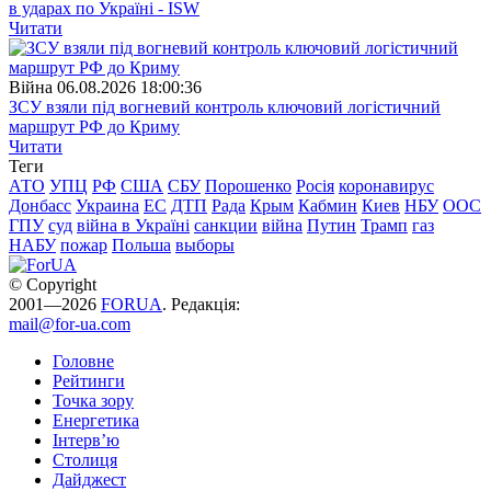
в ударах по Україні - ISW
Читати
Війна
06.08.2026 18:00:36
ЗСУ взяли під вогневий контроль ключовий логістичний
маршрут РФ до Криму
Читати
Теги
АТО
УПЦ
РФ
США
СБУ
Порошенко
Росія
коронавирус
Донбасс
Украина
ЕС
ДТП
Рада
Крым
Кабмин
Киев
НБУ
ООС
ГПУ
суд
війна в Україні
санкции
війна
Путин
Трамп
газ
НАБУ
пожар
Польша
выборы
© Copyright
2001—2026
FORUA
. Редакція:
mail@for-ua.com
Головне
Рейтинги
Точка зору
Енергетика
Інтерв’ю
Столиця
Дайджест