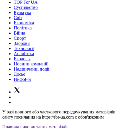
TOP For UA
Суспiльство
Культура
Світ
Економіка
Політика
Війна
Спорт
Здоров'я
Технології
Аналітика
Екологія
Новини компаній
Надзвичайні події
Досьє
ИнфоFor
У разі повного або часткового передрукування матеріалів
сайту посилання на https://for-ua.com є обов'язковим
Правила використання матеріалів