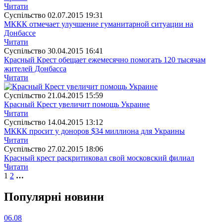
Читати
Суспiльство
02.07.2015 19:31
МККК отмечает улучшение гуманитарной ситуации на
Донбассе
Читати
Суспiльство
30.04.2015 16:41
Красный Крест обещает ежемесячно помогать 120 тысячам
жителей Донбасса
Читати
Суспiльство
21.04.2015 15:59
Красный Крест увеличит помощь Украине
Читати
Суспiльство
14.04.2015 13:12
МККК просит у доноров $34 миллиона для Украины
Читати
Суспiльство
27.02.2015 18:06
Красный крест раскритиковал свой московский филиал
Читати
1
2
…
Популярнi новини
06.08