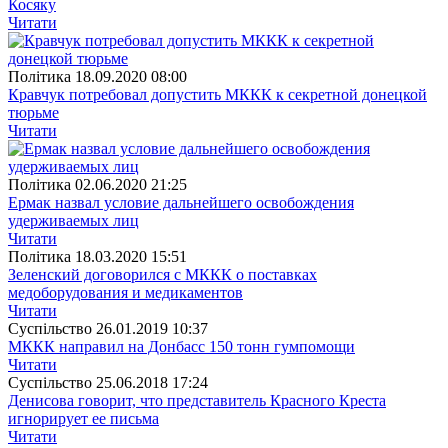
Косяку
Читати
Полiтика
18.09.2020 08:00
Кравчук потребовал допустить МККК к секретной донецкой
тюрьме
Читати
Полiтика
02.06.2020 21:25
Ермак назвал условие дальнейшего освобождения
удерживаемых лиц
Читати
Полiтика
18.03.2020 15:51
Зеленский договорился с МККК о поставках
медоборудования и медикаментов
Читати
Суспiльство
26.01.2019 10:37
МККК направил на Донбасс 150 тонн гумпомощи
Читати
Суспiльство
25.06.2018 17:24
Денисова говорит, что представитель Красного Креста
игнорирует ее письма
Читати