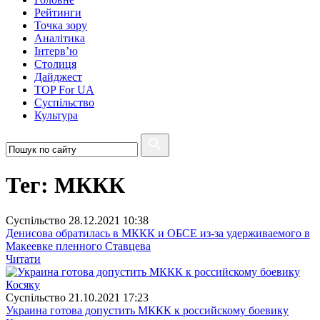
Рейтинги
Точка зору
Аналітика
Інтерв’ю
Столиця
Дайджест
TOP For UA
Суспiльство
Культура
Тег: МККК
Суспiльство
28.12.2021 10:38
Денисова обратилась в МККК и ОБСЕ из-за удерживаемого в
Макеевке пленного Ставцева
Читати
Суспiльство
21.10.2021 17:23
Украина готова допустить МККК к российскому боевику