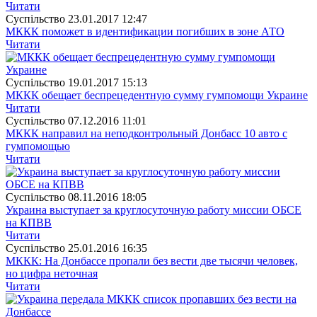
Читати
Суспiльство
23.01.2017 12:47
МККК поможет в идентификации погибших в зоне АТО
Читати
Суспiльство
19.01.2017 15:13
МККК обещает беспрецедентную сумму гумпомощи Украине
Читати
Суспiльство
07.12.2016 11:01
МККК направил на неподконтрольный Донбасс 10 авто с
гумпомощью
Читати
Суспiльство
08.11.2016 18:05
Украина выступает за круглосуточную работу миссии ОБСЕ
на КПВВ
Читати
Суспiльство
25.01.2016 16:35
МККК: На Донбассе пропали без вести две тысячи человек,
но цифра неточная
Читати