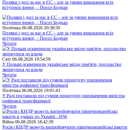
Поляки і досі за нас в ЄС – але за умови виконання всіх
вступних вимог, – Посол Боднар
Полiтика
06.08.2026 20:38:50
Поляки і досі за нас в ЄС – але за умови виконання всіх
вступних вимог, – Посол Боднар
Читати
Свiт
06.08.2026 19:54:59
У Польщі осквернили українське місце пам'яти, посольство
звернулося до влади
Читати
Полiтика
06.08.2026 19:01:43
У Раді поставили під сумнів процедуру призначення міністра
цифрової трансформації
Читати
Війна
06.08.2026 18:42:39
Росія і КНДР можуть випробовувати північнокорейські ракети