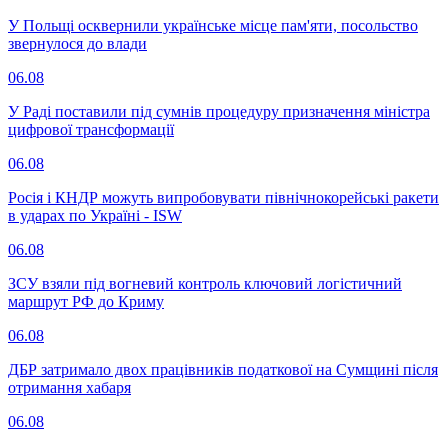
У Польщі осквернили українське місце пам'яти, посольство
звернулося до влади
06.08
У Раді поставили під сумнів процедуру призначення міністра
цифрової трансформації
06.08
Росія і КНДР можуть випробовувати північнокорейські ракети
в ударах по Україні - ISW
06.08
ЗСУ взяли під вогневий контроль ключовий логістичний
маршрут РФ до Криму
06.08
ДБР затримало двох працівників податкової на Сумщині після
отримання хабаря
06.08