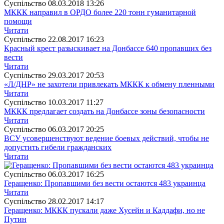
Суспiльство
08.03.2018 13:26
МККК направил в ОРДО более 220 тонн гуманитарной
помощи
Читати
Суспiльство
22.08.2017 16:23
Красный крест разыскивает на Донбассе 640 пропавших без
вести
Читати
Суспiльство
29.03.2017 20:53
«Л/ДНР» не захотели привлекать МККК к обмену пленными
Читати
Суспiльство
10.03.2017 11:27
МККК предлагает создать на Донбассе зоны безопасности
Читати
Суспiльство
06.03.2017 20:25
ВСУ усовершенствуют ведение боевых действий, чтобы не
допустить гибели гражданских
Читати
Суспiльство
06.03.2017 16:25
Геращенко: Пропавшими без вести остаются 483 украинца
Читати
Суспiльство
28.02.2017 14:17
Геращенко: МККК пускали даже Хусейн и Каддафи, но не
Путин