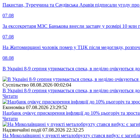
Пакистан, Туреччина та Саудівська Аравія підписали угоду пр
07.08
За екссекретаря МЗС Банькова внесли заставу у розмірі 10 млн 
07.08
На Житомирщині чоловік помер у ТЦК після медогляду, розпоч
08.08
В Україні 8-9 серпня утримається спека, в неділю очікуються до
Суспiльство
08.08.2026 00:02:04
В Україні 8-9 серпня утримається спека, в неділю очікуються до
Читати
Економіка
07.08.2026 23:29:52
Нацбанк очікує прискорення інфляції до 10% цьогоріч та зрост
Читати
Надзвичайні події
07.08.2026 22:32:25
На Миколаївщині у пункті металобрухту стався вибух: є загибл