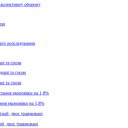
о колективну оборону
грн
ато розслідування
щі та грози
щі та грози
ання економіки на 1,8%
ий, двоє травмовані