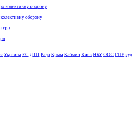
о колективну оборону
грн
сс
Украина
ЕС
ДТП
Рада
Крым
Кабмин
Киев
НБУ
ООС
ГПУ
суд