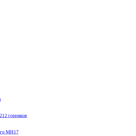
в
212 горняков
ого МН17