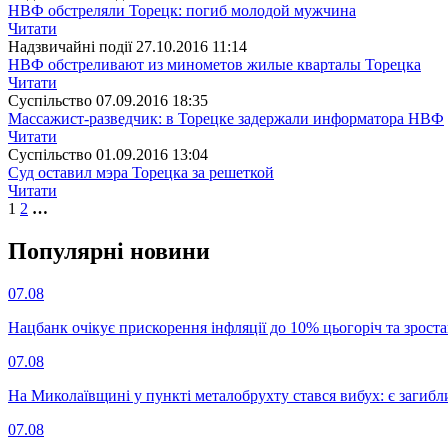
НВФ обстреляли Торецк: погиб молодой мужчина
Читати
Надзвичайні події
27.10.2016 11:14
НВФ обстреливают из минометов жилые кварталы Торецка
Читати
Суспiльство
07.09.2016 18:35
Массажист-разведчик: в Торецке задержали информатора НВФ
Читати
Суспiльство
01.09.2016 13:04
Суд оставил мэра Торецка за решеткой
Читати
1
2
…
Популярнi новини
07.08
Нацбанк очікує прискорення інфляції до 10% цьогоріч та зрост
07.08
На Миколаївщині у пункті металобрухту стався вибух: є загибл
07.08