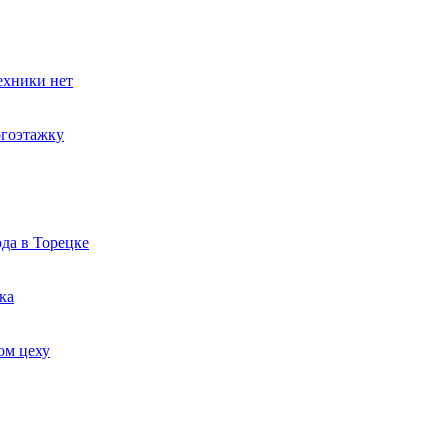
ехники нет
огоэтажку
да в Торецке
ка
ом цеху