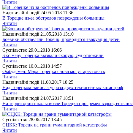
Читати
Надзвичайні події
24.05.2018 11:36
В Торецке из-за обстрелов повреждены больницы
Читати
Надзвичайні події
21.05.2018 13:10
Боевики обстреляли Торецк, проводится эвакуация детей
Читати
Суспiльство
29.01.2018 16:06
Экс-мэру Торецка вызвали скорую, суд отложили
Читати
Суспiльство
10.01.2018 14:57
Омбудсмен: Мэра Торецка снова могут арестовать
Читати
Надзвичайні події
11.08.2017 18:25
Над Торецком нависла угроза двух техногенных катастроф
Читати
Надзвичайні події
24.07.2017 18:51
На территории школы возле Торецка прогремел взрыв, есть по
Читати
Суспiльство
28.06.2017 13:45
СЦКК: Торецк на грани гуманитарной катастрофы
Читати