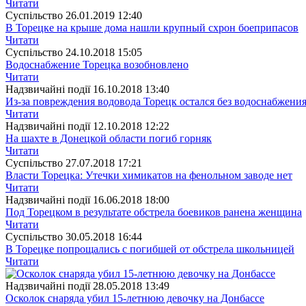
Читати
Суспiльство
26.01.2019 12:40
В Торецке на крыше дома нашли крупный схрон боеприпасов
Читати
Суспiльство
24.10.2018 15:05
Водоснабжение Торецка возобновлено
Читати
Надзвичайні події
16.10.2018 13:40
Из-за повреждения водовода Торецк остался без водоснабжени
Читати
Надзвичайні події
12.10.2018 12:22
На шахте в Донецкой области погиб горняк
Читати
Суспiльство
27.07.2018 17:21
Власти Торецка: Утечки химикатов на фенольном заводе нет
Читати
Надзвичайні події
16.06.2018 18:00
Под Торецком в результате обстрела боевиков ранена женщина
Читати
Суспiльство
30.05.2018 16:44
В Торецке попрощались с погибшей от обстрела школьницей
Читати
Надзвичайні події
28.05.2018 13:49
Осколок снаряда убил 15-летнюю девочку на Донбассе