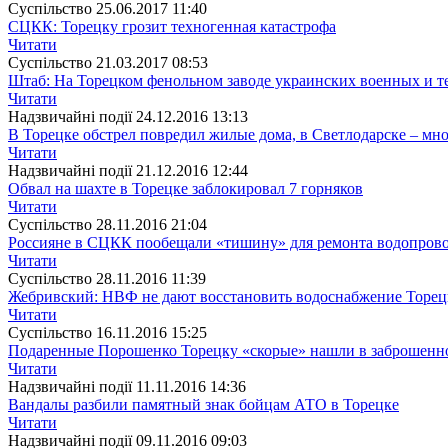
Суспiльство
25.06.2017 11:40
СЦКК: Торецку грозит техногенная катастрофа
Читати
Суспiльство
21.03.2017 08:53
Штаб: На Торецком фенольном заводе украинских военных и т
Читати
Надзвичайні події
24.12.2016 13:13
В Торецке обстрел повредил жилые дома, в Светлодарске – мн
Читати
Надзвичайні події
21.12.2016 12:44
Обвал на шахте в Торецке заблокировал 7 горняков
Читати
Суспiльство
28.11.2016 21:04
Россияне в СЦКК пообещали «тишину» для ремонта водопрово
Читати
Суспiльство
28.11.2016 11:39
Жебривский: НВФ не дают восстановить водоснабжение Торец
Читати
Суспiльство
16.11.2016 15:25
Подаренные Порошенко Торецку «скорые» нашли в заброшенн
Читати
Надзвичайні події
11.11.2016 14:36
Вандалы разбили памятный знак бойцам АТО в Торецке
Читати
Надзвичайні події
09.11.2016 09:03