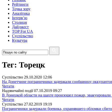
Рейтинги
Точка зору
Аналітика
Інтерв’ю
Столиця
Дайджест
TOP For UA
Суспiльство
Культура
Тег: Торецк
Суспiльство
29.10.2020 12:06
На Донетчине пограничники задержали сообщницу оккупанто
Читати
Надзвичайні події
07.10.2019 09:27
В Донецкой области на шахте произошел пожар, эвакуировали 
Читати
Суспiльство
27.02.2019 19:19
Пограничники задержали боевика, охранявшего обломки сбит