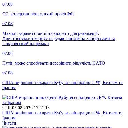
07.08
ЄС затвердив нові санкції проти РФ
07.08
Мавіки, зарядні станції та апарати для реанімації:
Християнський корпус передав вантаж на Запорізький та
Покровський напрямки
07.08
Путін може спробувати перевірити рішучість НАТО
07.08
США вирішили покарати Кубу за співпрацю з РФ, Китаєм та
Іраном
Свiт
07.08.2026 15:51:13
США вирішили покарати Кубу за співпрацю з РФ, Китаєм та
Іраном
Читати