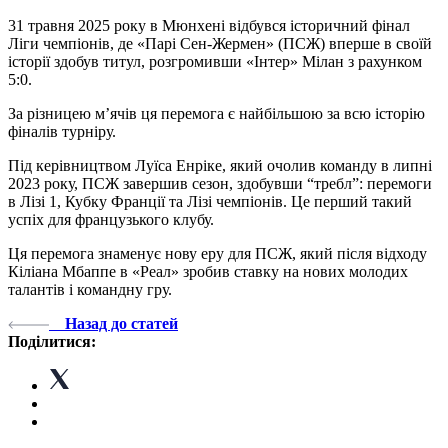
31 травня 2025 року в Мюнхені відбувся історичний фінал
Ліги чемпіонів, де «Парі Сен-Жермен» (ПСЖ) вперше в своїй
історії здобув титул, розгромивши «Інтер» Мілан з рахунком
5:0.
За різницею мʼячів ця перемога є найбільшою за всю історію
фіналів турніру.
Під керівництвом Луїса Енріке, який очолив команду в липні
2023 року, ПСЖ завершив сезон, здобувши “требл”: перемоги
в Лізі 1, Кубку Франції та Лізі чемпіонів. Це перший такий
успіх для французького клубу.
Ця перемога знаменує нову еру для ПСЖ, який після відходу
Кіліана Мбаппе в «Реал» зробив ставку на нових молодих
талантів і командну гру.
Назад до статей
Поділитися: