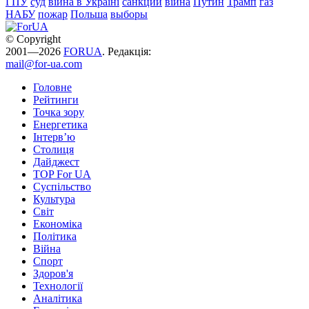
ГПУ
суд
війна в Україні
санкции
війна
Путин
Трамп
газ
НАБУ
пожар
Польша
выборы
© Copyright
2001—2026
FORUA
. Редакція:
mail@for-ua.com
Головне
Рейтинги
Точка зору
Енергетика
Інтерв’ю
Столиця
Дайджест
TOP For UA
Суспiльство
Культура
Світ
Економіка
Політика
Війна
Спорт
Здоров'я
Технології
Аналітика