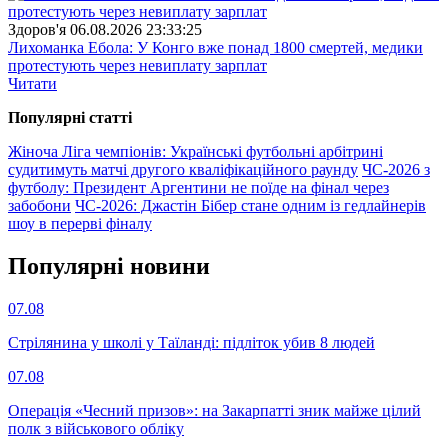
Здоров'я
06.08.2026 23:33:25
Лихоманка Ебола: У Конго вже понад 1800 смертей, медики
протестують через невиплату зарплат
Читати
Популярнi статтi
Жіноча Ліга чемпіонів: Українські футбольні арбітрині
судитимуть матчі другого кваліфікаційного раунду
ЧС-2026 з
футболу: Президент Аргентини не поїде на фінал через
забобони
ЧС-2026: Джастін Бібер стане одним із гедлайнерів
шоу в перерві фіналу
Популярнi новини
07.08
Стрілянина у школі у Таїланді: підліток убив 8 людей
07.08
Операція «Чесний призов»: на Закарпатті зник майже цілий
полк з військового обліку