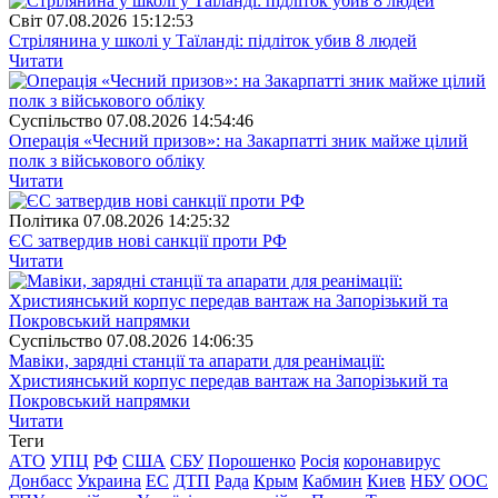
Свiт
07.08.2026 15:12:53
Стрілянина у школі у Таїланді: підліток убив 8 людей
Читати
Суспiльство
07.08.2026 14:54:46
Операція «Чесний призов»: на Закарпатті зник майже цілий
полк з військового обліку
Читати
Полiтика
07.08.2026 14:25:32
ЄС затвердив нові санкції проти РФ
Читати
Суспiльство
07.08.2026 14:06:35
Мавіки, зарядні станції та апарати для реанімації:
Християнський корпус передав вантаж на Запорізький та
Покровський напрямки
Читати
Теги
АТО
УПЦ
РФ
США
СБУ
Порошенко
Росія
коронавирус
Донбасс
Украина
ЕС
ДТП
Рада
Крым
Кабмин
Киев
НБУ
ООС