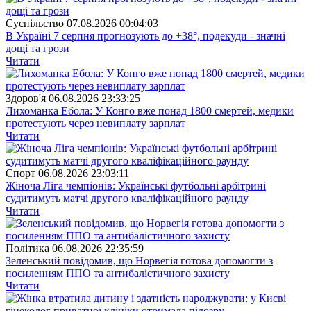
Суспiльство
07.08.2026 00:04:03
В Україні 7 серпня прогнозують до +38°, подекуди - значні
дощі та грози
Читати
Здоров'я
06.08.2026 23:33:25
Лихоманка Ебола: У Конго вже понад 1800 смертей, медики
протестують через невиплату зарплат
Читати
Спорт
06.08.2026 23:03:11
Жіноча Ліга чемпіонів: Українські футбольні арбітрині
судитимуть матчі другого кваліфікаційного раунду
Читати
Полiтика
06.08.2026 22:35:59
Зеленський повідомив, що Норвегія готова допомогти з
посиленням ППО та антибалістичного захисту
Читати