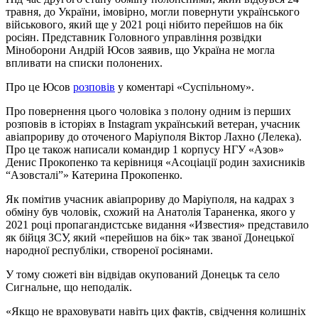
травня, до України, імовірно, могли повернути українського
військового, який ще у 2021 році нібито перейшов на бік
росіян. Представник Головного управління розвідки
Міноборони Андрій Юсов заявив, що Україна не могла
впливати на списки полонених.
Про це Юсов
розповів
у коментарі «Суспільному».
Про повернення цього чоловіка з полону одним із перших
розповів в історіях в Instagram український ветеран, учасник
авіапрориву до оточеного Маріуполя Віктор Лахно (Лелека).
Про це також написали командир 1 корпусу НГУ «Азов»
Денис Прокопенко та керівниця «Асоціації родин захисників
“Азовсталі”» Катерина Прокопенко.
Як помітив учасник авіапрориву до Маріуполя, на кадрах з
обміну був чоловік, схожий на Анатолія Тараненка, якого у
2021 році пропагандистське видання «Известия» представило
як бійця ЗСУ, який «перейшов на бік» так званої Донецької
народної республіки, створеної росіянами.
У тому сюжеті він відвідав окупований Донецьк та село
Сигнальне, що неподалік.
«Якщо не враховувати навіть цих фактів, свідчення колишніх