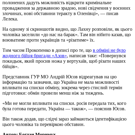
полонених дадуть можливість відкрити кримінальне
провадження за державною зрадою, нові свідчення у воєнних
злочинах, нові обставини теракту в Оленівці», — писав
Лелека.
На одному зі скриншотів видно, що Лахну розповіли, як цього
чоловіка заселили «до нас на барак». Там він нібито казав, що
воюватиме проти українців та «різатиме» їх.
Тим часом Прокопенко в дописі про те, що
в обміні не було
жодного бійця бригади «Азов»
, написав таке: «Повернувся
покидьок, який просив ножа у вертухаїв, щоб різати наших
бійців».
Представник ГУР МО Андрій Юсов відреагував на цю
інформацію та зазначив, що Україна не мала можливості
впливати на списки обміну, зокрема через стислий термін
підготовки: обмін провели менш ніж за тиждень.
«Ми не могли впливати на списки. росія передала тих, кого
була готова передати, Україна — також», — пояснив Юсов.
Він також додав, що слідчі зараз займаються ідентифікацією
цього чоловіка та перевіркою обставин.
Автор: Богдан Моримух