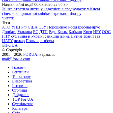
Надзвичайні події
06.08.2026 22:05:30
Жінка втратила дитину і здатність народжувати: у Києві
гінеколог приватної клініки отримала підозру
Читати
Теги
АТО
УПЦ
РФ
США
СБУ
Порошенко
Росія
коронавирус
Донбасс
Украина
ЕС
ДТП
Рада
Крым
Кабмин
Киев
НБУ
ООС
ГПУ
суд
війна в Україні
санкции
війна
Путин
Трамп
газ
НАБУ
пожар
Польша
выборы
© Copyright
2001—2026
FORUA
. Редакція:
mail@for-ua.com
Головне
Рейтинги
Точка зору
Енергетика
Інтерв’ю
Столиця
Дайджест
TOP For UA
Суспiльство
Культура
Світ