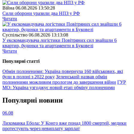
Війна
06.08.2026 13:50:28
Сили оборони уразили два НПЗ у РФ
Читати
Суспiльство
06.08.2026 13:13:08
У екскомандувача логістики Повітряних сил знайшли 6
квартир, будинки та апартаменти в Буковелі
Читати
Популярнi статтi
Обмін полоненими: Україна повернула 160 військових, які
були в полоні з 2022 року
Зеленський назвав обмін
полоненими можливим прологом до завершення війни
ГУР
МО: Україна узгоджує новий етап обміну полоненими
Популярнi новини
06.08
Лихоманка Ебола: У Конго вже понад 1800 смертей, медики
протестують через невиплату зарплат