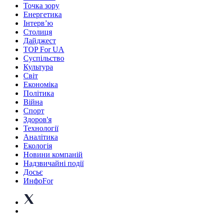
Точка зору
Енергетика
Інтерв’ю
Столиця
Дайджест
TOP For UA
Суспiльство
Культура
Світ
Економіка
Політика
Війна
Спорт
Здоров'я
Технології
Аналітика
Екологія
Новини компаній
Надзвичайні події
Досьє
ИнфоFor