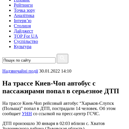
Рейтинги
Точка зору
Аналітика
Інтерв’ю
Столиця
Дайджест
TOP For UA
Суспiльство
Культура
Надзвичайні події
30.01.2022 14:10
На трассе Киев-Чоп автобус с
пассажирами попал в серьезное ДТП
На трассе Киев-Чоп рейсовый автобус “Харьков-Слупск
(Польша)” попал в ДТП, пострадали 14 человек. Об этом
сообщает
УНН
со ссылкой на пресс-центр ГСЧС.
ДТП произошло 30 января в 02:03 вблизи с. Хватов
Золочевского района (Львовская область).