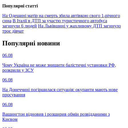
Популярнi статтi
На Одещині матір на смерть збила автівкою свого 1-річного
сина
В Італії в ДТП за участю туристичного автобуса
загинули 6 людей
На Львівщині у жахливому ДТП загинуло
троє дівчат
Популярнi новини
06.08
Чому Україна не може знищити балістичні установки РФ,
розкрили у ЗСУ
06.08
На Донеччині погіршилася ситуація: окупанти мають нове
просування
06.08
Вашингтон відновив і розширив обмін розвідданими з
Києвом