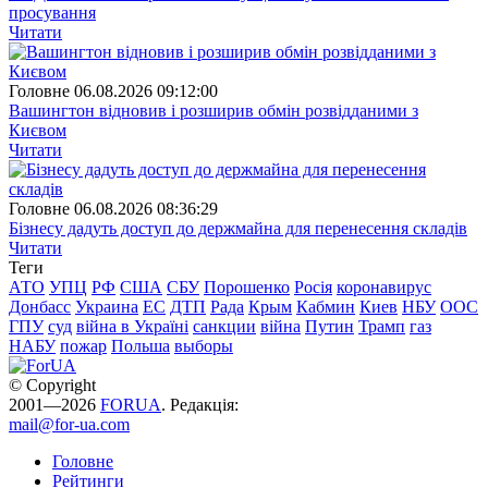
просування
Читати
Головне
06.08.2026 09:12:00
Вашингтон відновив і розширив обмін розвідданими з
Києвом
Читати
Головне
06.08.2026 08:36:29
Бізнесу дадуть доступ до держмайна для перенесення складів
Читати
Теги
АТО
УПЦ
РФ
США
СБУ
Порошенко
Росія
коронавирус
Донбасс
Украина
ЕС
ДТП
Рада
Крым
Кабмин
Киев
НБУ
ООС
ГПУ
суд
війна в Україні
санкции
війна
Путин
Трамп
газ
НАБУ
пожар
Польша
выборы
© Copyright
2001—2026
FORUA
. Редакція:
mail@for-ua.com
Головне
Рейтинги