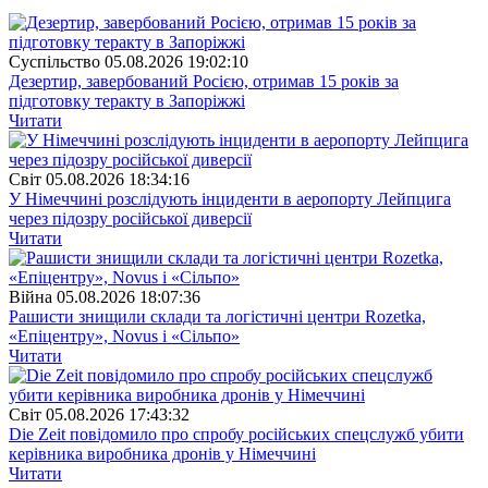
Суспiльство
05.08.2026 19:02:10
Дезертир, завербований Росією, отримав 15 років за
підготовку теракту в Запоріжжі
Читати
Свiт
05.08.2026 18:34:16
У Німеччині розслідують інциденти в аеропорту Лейпцига
через підозру російської диверсії
Читати
Війна
05.08.2026 18:07:36
Рашисти знищили склади та логістичні центри Rozetka,
«Епіцентру», Novus і «Сільпо»
Читати
Свiт
05.08.2026 17:43:32
Die Zeit повідомило про спробу російських спецслужб убити
керівника виробника дронів у Німеччині
Читати