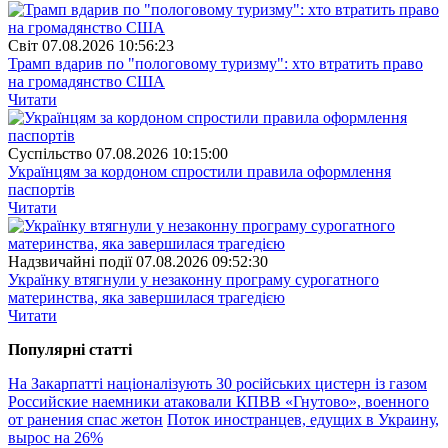
Свiт
07.08.2026 10:56:23
Трамп вдарив по "пологовому туризму": хто втратить право
на громадянство США
Читати
Суспiльство
07.08.2026 10:15:00
Українцям за кордоном спростили правила оформлення
паспортів
Читати
Надзвичайні події
07.08.2026 09:52:30
Українку втягнули у незаконну програму сурогатного
материнства, яка завершилася трагедією
Читати
Популярнi статтi
На Закарпатті націоналізують 30 російських цистерн із газом
Российские наемники атаковали КПВВ «Гнутово», военного
от ранения спас жетон
Поток иностранцев, едущих в Украину,
вырос на 26%