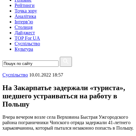
Рейтинги
Точка зору
Аналітика
Інтерв’ю
Столиця
Дайджест
TOP For UA
Суспiльство
Культура
Суспiльство
10.01.2022 18:57
На Закарпатье задержали «туриста»,
шедшего устраиваться на работу в
Польшу
Вчера вечером возле села Верховина Быстрая Ужгородского
района пограничники Чопского отряда задержали 41-летнего
харьковчанина, который пытался незаконно попасть в Польшу.