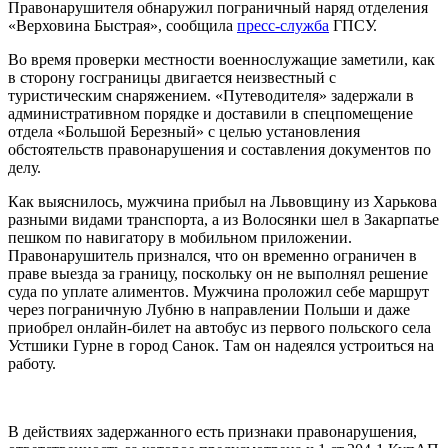
Правонарушителя обнаружил пограничный наряд отделения
«Верховина Быстрая», сообщила
пресс-служба
ГПСУ.
Во время проверки местности военнослужащие заметили, как
в сторону госграницы двигается неизвестный с
туристическим снаряжением. «Путеводителя» задержали в
административном порядке и доставили в спецпомещение
отдела «Большой Березный» с целью установления
обстоятельств правонарушения и составления документов по
делу.
Как выяснилось, мужчина прибыл на Львовщину из Харькова
разными видами транспорта, а из Волосянки шел в Закарпатье
пешком по навигатору в мобильном приложении.
Правонарушитель признался, что он временно ограничен в
праве выезда за границу, поскольку он не выполнял решение
суда по уплате алиментов. Мужчина проложил себе маршрут
через пограничную Лубню в направлении Польши и даже
приобрел онлайн-билет на автобус из первого польского села
Устшики Гурне в город Санок. Там он надеялся устроиться на
работу.
В действиях задержанного есть признаки правонарушения,