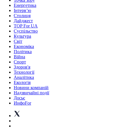
Точка зору
Енергетика
Інтерв’ю
Столиця
Дайджест
TOP For UA
Суспiльство
Культура
Світ
Економіка
Політика
Війна
Спорт
Здоров'я
Технології
Аналітика
Екологія
Новини компаній
Надзвичайні події
Досьє
ИнфоFor