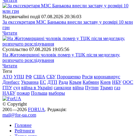
Читати
Надзвичайні події
07.08.2026 20:36:03
За екссекретаря МЗС Банькова внесли заставу у розмірі 10 млн
грн
Читати
Суспiльство
07.08.2026 19:05:56
На Житомирщині чоловік помер у ТЦК після медогляду,
розпочато розслідування
Читати
Теги
АТО
УПЦ
РФ
США
СБУ
Порошенко
Росія
коронавирус
Донбасс
Украина
ЕС
ДТП
Рада
Крым
Кабмин
Киев
НБУ
ООС
ГПУ
суд
війна в Україні
санкции
війна
Путин
Трамп
газ
НАБУ
пожар
Польша
выборы
© Copyright
2001—2026
FORUA
. Редакція:
mail@for-ua.com
Головне
Рейтинги