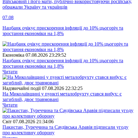
Військовий і його мати, публічно використовуючи російську,
ображали Україну та українців
07.08
Нацбанк очікує прискорення інфляції до 10% цьогоріч та
зростання економіки на 1,8%
Економіка
07.08.2026 23:29:52
Нацбанк очікує прискорення інфляції до 10% цьогоріч та
зростання економіки на 1,8%
Читати
Надзвичайні події
07.08.2026 22:32:25
На Миколаївщині у пункті металобрухту стався вибух: є
загиблий, двоє травмовані
Читати
Свiт
07.08.2026 21:34:06
Пакистан, Туреччина та Саудівська Аравія підписали угоду
про колективну оборону