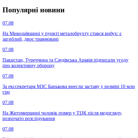
Популярнi новини
07.08
На Миколаївщині у пункті металобрухту стався вибух: є
загиблий, двоє травмовані
07.08
Пакистан, Туреччина та Саудівська Аравія підписали угоду
про колективну оборону
07.08
За екссекретаря МЗС Банькова внесли заставу у розмірі 10 млн
грн
07.08
На Житомирщині чоловік помер у ТЦК після медогляду,
розпочато розслідування
07.08