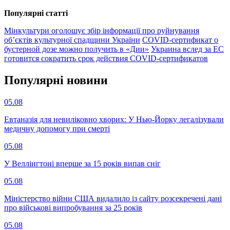
Популярнi статтi
Мінкультури оголошує збір інформації про руйнування
об’єктів культурної спадщини України
COVID-сертификат о
бустерной дозе можно получить в «Дии»
Украина вслед за ЕС
готовится сократить срок действия COVID-сертификатов
Популярнi новини
05.08
Евтаназія для невиліковно хворих: У Нью-Йорку легалізували
медичну допомогу при смерті
05.08
У Веллінгтоні вперше за 15 років випав сніг
05.08
Міністерство війни США видалило із сайту розсекречені дані
про військові випробування за 25 років
05.08