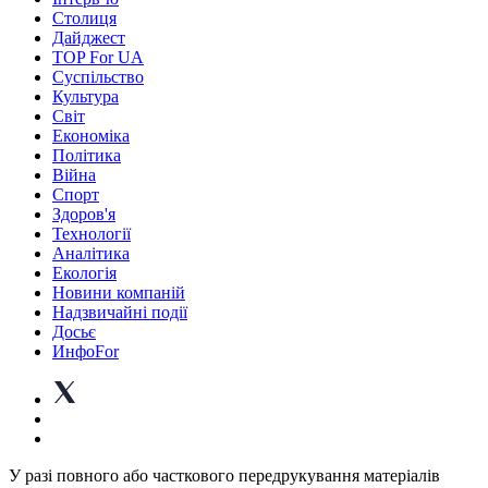
Столиця
Дайджест
TOP For UA
Суспiльство
Культура
Світ
Економіка
Політика
Війна
Спорт
Здоров'я
Технології
Аналітика
Екологія
Новини компаній
Надзвичайні події
Досьє
ИнфоFor
У разі повного або часткового передрукування матеріалів