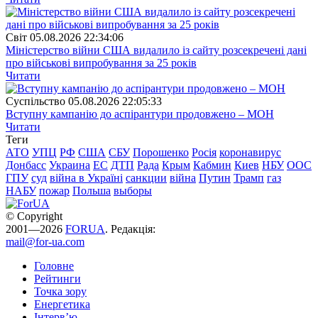
Свiт
05.08.2026 22:34:06
Міністерство війни США видалило із сайту розсекречені дані
про військові випробування за 25 років
Читати
Суспiльство
05.08.2026 22:05:33
Вступну кампанію до аспірантури продовжено – МОН
Читати
Теги
АТО
УПЦ
РФ
США
СБУ
Порошенко
Росія
коронавирус
Донбасс
Украина
ЕС
ДТП
Рада
Крым
Кабмин
Киев
НБУ
ООС
ГПУ
суд
війна в Україні
санкции
війна
Путин
Трамп
газ
НАБУ
пожар
Польша
выборы
© Copyright
2001—2026
FORUA
. Редакція:
mail@for-ua.com
Головне
Рейтинги
Точка зору
Енергетика
Інтерв’ю