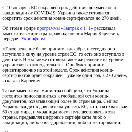
С 10 января в ЕС сокращен срок действия документов о
вакцинации от COVID-19, Украина также готовится
сократить срок действия ковид-сертификатов до 270 дней.
Об этом в эфире
программы «Завтрак с 1+1»
рассказала
заместитель министра здравоохранения Мария Карчевич,
передает
Укринформ.
«Такое решение было принято в декабре, и сегодня оно
вступило в силу на уровне стран ЕС, то есть оно вступило в
действие. И мы также готовим такое же решение на уровне
украинского законодательства. Оно будет принято
ориентировочно на этой неделе. Срок действия ковид-
сертификатов будет сокращен – уже не один год, а 270 дней»,
- сказала Карчевич.
Также заместитель министра сообщила, что Украина
готовится присоединиться к глобальной сети ковид-
документов, охватывающей более 80 стран мира. Сейчас
Украина входит в доверительную сеть ЕС, которая охватывает
60 стран мира, и украинцы могут путешествовать в эти
страны, предъявляя цифровые сертификаты либо о
вакцинации, либо о выздоровлении, либо о тестировании.