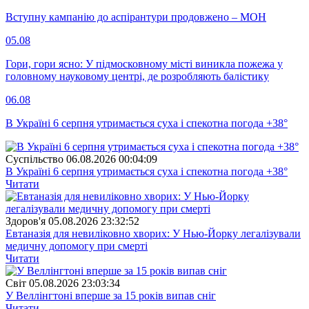
Вступну кампанію до аспірантури продовжено – МОН
05.08
Гори, гори ясно: У підмосковному місті виникла пожежа у
головному науковому центрі, де розробляють балістику
06.08
В Україні 6 серпня утримається суха і спекотна погода +38°
Суспiльство
06.08.2026 00:04:09
В Україні 6 серпня утримається суха і спекотна погода +38°
Читати
Здоров'я
05.08.2026 23:32:52
Евтаназія для невиліковно хворих: У Нью-Йорку легалізували
медичну допомогу при смерті
Читати
Свiт
05.08.2026 23:03:34
У Веллінгтоні вперше за 15 років випав сніг
Читати