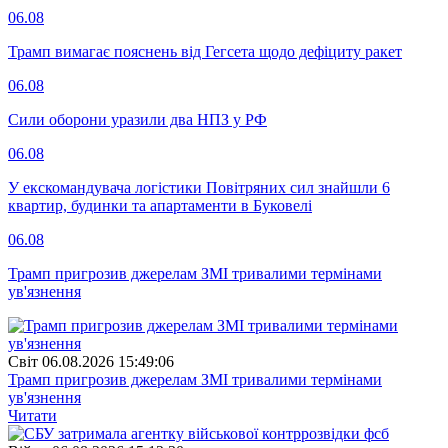
06.08
Трамп вимагає пояснень від Гегсета щодо дефіциту ракет
06.08
Сили оборони уразили два НПЗ у РФ
06.08
У екскомандувача логістики Повітряних сил знайшли 6
квартир, будинки та апартаменти в Буковелі
06.08
Трамп пригрозив джерелам ЗМІ тривалими термінами
ув'язнення
Свiт
06.08.2026 15:49:06
Трамп пригрозив джерелам ЗМІ тривалими термінами
ув'язнення
Читати