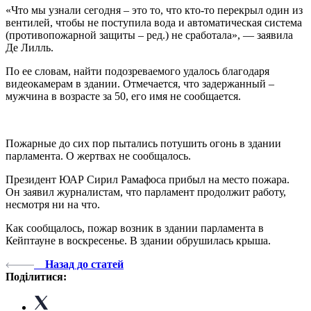
«Что мы узнали сегодня – это то, что кто-то перекрыл один из
вентилей, чтобы не поступила вода и автоматическая система
(противопожарной защиты – ред.) не сработала», — заявила
Де Лилль.
По ее словам, найти подозреваемого удалось благодаря
видеокамерам в здании. Отмечается, что задержанный –
мужчина в возрасте за 50, его имя не сообщается.
Пожарные до сих пор пытались потушить огонь в здании
парламента. О жертвах не сообщалось.
Президент ЮАР Сирил Рамафоса прибыл на место пожара.
Он заявил журналистам, что парламент продолжит работу,
несмотря ни на что.
Как сообщалось, пожар возник в здании парламента в
Кейптауне в воскресенье. В здании обрушилась крыша.
Назад до статей
Поділитися: