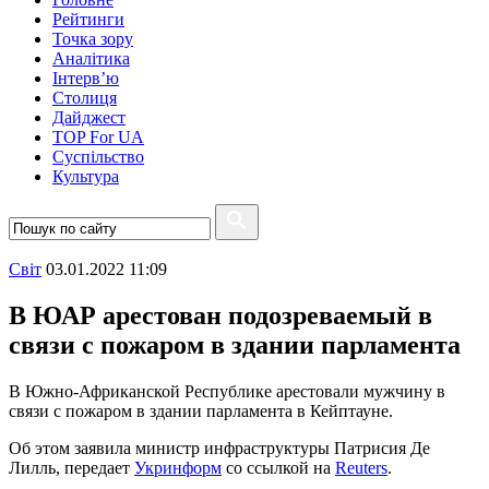
Рейтинги
Точка зору
Аналітика
Інтерв’ю
Столиця
Дайджест
TOP For UA
Суспiльство
Культура
Свiт
03.01.2022 11:09
В ЮАР арестован подозреваемый в
связи с пожаром в здании парламента
В Южно-Африканской Республике арестовали мужчину в
связи с пожаром в здании парламента в Кейптауне.
Об этом заявила министр инфраструктуры Патрисия Де
Лилль, передает
Укринформ
со ссылкой на
Reuters
.