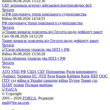
Війна
06.08.2026 15:12:30
СБУ затримала агентку військової контррозвідки фсб
Читати
Війна
06.08.2026 14:54:55
РФ продовжує терор цивільного судноплавства
Читати
Свiт
06.08.2026 14:12:29
Трамп вимагає пояснень від Гегсета щодо дефіциту ракет
Читати
Війна
06.08.2026 13:50:28
Сили оборони уразили два НПЗ у РФ
Читати
Теги
АТО
УПЦ
РФ
США
СБУ
Порошенко
Росія
коронавирус
Донбасс
Украина
ЕС
ДТП
Рада
Крым
Кабмин
Киев
НБУ
ООС
ГПУ
суд
війна в Україні
санкции
війна
Путин
Трамп
газ
НАБУ
пожар
Польша
выборы
© Copyright
2001—2026
FORUA
. Редакція:
mail@for-ua.com