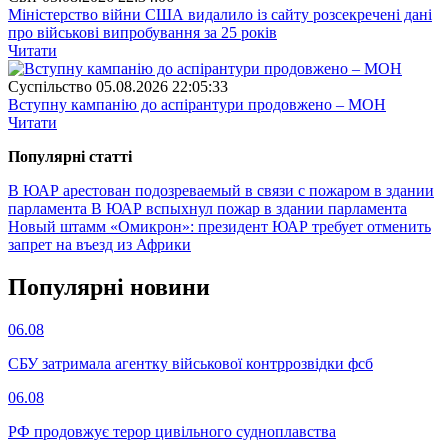
Міністерство війни США видалило із сайту розсекречені дані
про військові випробування за 25 років
Читати
Суспiльство
05.08.2026 22:05:33
Вступну кампанію до аспірантури продовжено – МОН
Читати
Популярнi статтi
В ЮАР арестован подозреваемый в связи с пожаром в здании
парламента
В ЮАР вспыхнул пожар в здании парламента
Новый штамм «Омикрон»: президент ЮАР требует отменить
запрет на въезд из Африки
Популярнi новини
06.08
СБУ затримала агентку військової контррозвідки фсб
06.08
РФ продовжує терор цивільного судноплавства