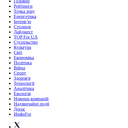
Головне
Рейтинги
Точка зору
Енергетика
Інтерв’ю
Столиця
Дайджест
TOP For UA
Суспiльство
Культура
Світ
Економіка
Політика
Війна
Спорт
Здоров'я
Технології
Аналітика
Екологія
Новини компаній
Надзвичайні події
Досьє
ИнфоFor