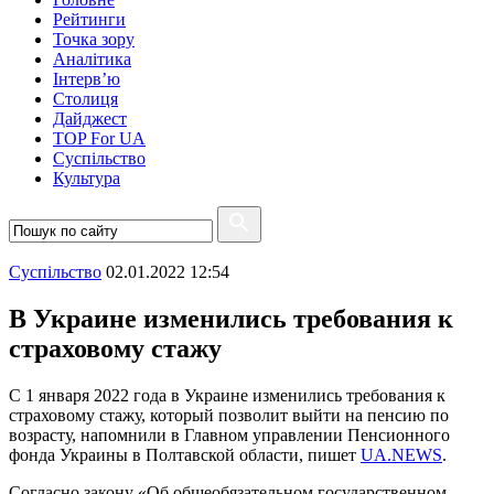
Рейтинги
Точка зору
Аналітика
Інтерв’ю
Столиця
Дайджест
TOP For UA
Суспiльство
Культура
Суспiльство
02.01.2022 12:54
В Украине изменились требования к
страховому стажу
С 1 января 2022 года в Украине изменились требования к
страховому стажу, который позволит выйти на пенсию по
возрасту, напомнили в Главном управлении Пенсионного
фонда Украины в Полтавской области, пишет
UA.NEWS
.
Согласно закону «Об общеобязательном государственном