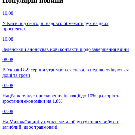
Популярнi новини
10.08
У Києві від сьогодні надовго обмежать рух на двох
проспектах
10.08
Зеленський анонсував нові контакти щодо завершення війни
08.08
В Україні 8-9 серпня утримається спека, в неділю очікуються
дощі та грози
07.08
Нацбанк очікує прискорення інфляції до 10% цьогоріч та
зростання економіки на 1,8%
07.08
На Миколаївщині у пункті металобрухту стався вибух: є
загиблий, двоє травмовані