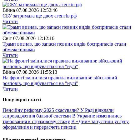
Війна
07.08.2026 12:52:46
СБУ затримала ще двох агентів рф
Читати
Свiт
07.08.2026 12:12:16
Трамп визнав, що запаси певних видів боєприпасів стали
обмеженішими
Читати
Війна
07.08.2026 11:55:13
На фронті змінилися правила виживання: військовий
розповів, що відбувається на "нулі"
Читати
Популярнi статтi
Пенсійну реформу-2025 скасували? У Раді відклали
запровадження бальної системи
В Украине изменились
требования к страховому стажу
В «Дии» запустили услугу
оформления и перерасчета пенсии