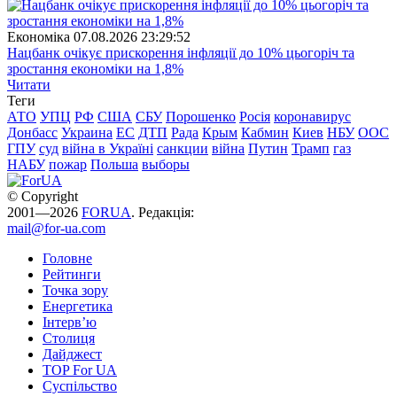
Економіка
07.08.2026 23:29:52
Нацбанк очікує прискорення інфляції до 10% цьогоріч та
зростання економіки на 1,8%
Читати
Теги
АТО
УПЦ
РФ
США
СБУ
Порошенко
Росія
коронавирус
Донбасс
Украина
ЕС
ДТП
Рада
Крым
Кабмин
Киев
НБУ
ООС
ГПУ
суд
війна в Україні
санкции
війна
Путин
Трамп
газ
НАБУ
пожар
Польша
выборы
© Copyright
2001—2026
FORUA
. Редакція:
mail@for-ua.com
Головне
Рейтинги
Точка зору
Енергетика
Інтерв’ю
Столиця
Дайджест
TOP For UA
Суспiльство