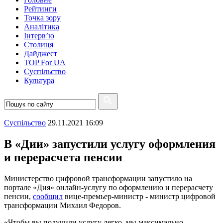
Рейтинги
Точка зору
Аналітика
Інтерв’ю
Столиця
Дайджест
TOP For UA
Суспiльство
Культура
Суспiльство
29.11.2021 16:09
В «Дии» запустили услугу оформления
и перерасчета пенсии
Министерство цифровой трансформации запустило на
портале «Дия» онлайн-услугу по оформлению и перерасчету
пенсии,
сообщил
вице-премьер-министр - министр цифровой
трансформации Михаил Федоров.
«Чтобы вы получили услугу легко, мы максимально