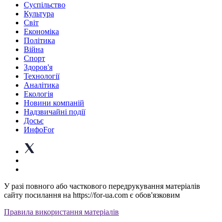
Суспiльство
Культура
Світ
Економіка
Політика
Війна
Спорт
Здоров'я
Технології
Аналітика
Екологія
Новини компаній
Надзвичайні події
Досьє
ИнфоFor
У разі повного або часткового передрукування матеріалів
сайту посилання на https://for-ua.com є обов'язковим
Правила використання матеріалів