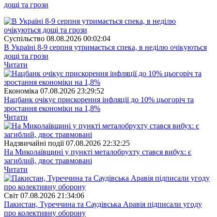
дощі та грози
Суспiльство
08.08.2026 00:02:04
В Україні 8-9 серпня утримається спека, в неділю очікуються
дощі та грози
Читати
Економіка
07.08.2026 23:29:52
Нацбанк очікує прискорення інфляції до 10% цьогоріч та
зростання економіки на 1,8%
Читати
Надзвичайні події
07.08.2026 22:32:25
На Миколаївщині у пункті металобрухту стався вибух: є
загиблий, двоє травмовані
Читати
Свiт
07.08.2026 21:34:06
Пакистан, Туреччина та Саудівська Аравія підписали угоду
про колективну оборону