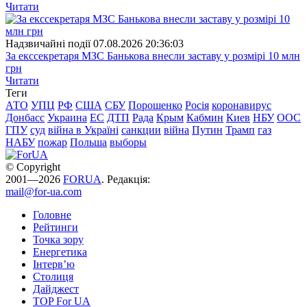
Читати
Надзвичайні події
07.08.2026 20:36:03
За екссекретаря МЗС Банькова внесли заставу у розмірі 10 млн
грн
Читати
Теги
АТО
УПЦ
РФ
США
СБУ
Порошенко
Росія
коронавирус
Донбасс
Украина
ЕС
ДТП
Рада
Крым
Кабмин
Киев
НБУ
ООС
ГПУ
суд
війна в Україні
санкции
війна
Путин
Трамп
газ
НАБУ
пожар
Польша
выборы
© Copyright
2001—2026
FORUA
. Редакція:
mail@for-ua.com
Головне
Рейтинги
Точка зору
Енергетика
Інтерв’ю
Столиця
Дайджест
TOP For UA