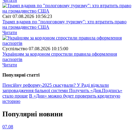
Читати
Свiт
07.08.2026 10:56:23
Трамп вдарив по "пологовому туризму": хто втратить право
на громадянство США
Читати
Суспiльство
07.08.2026 10:15:00
Українцям за кордоном спростили правила оформлення
паспортів
Читати
Популярнi статтi
Пенсійну реформу-2025 скасували? У Раді відклали
запровадження бальної системи
Получить «Дия.Подпись»
стало проще
В «Дии» можно будет проверить кредитную
историю
Популярнi новини
07.08