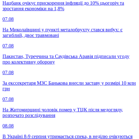
Нацбанк очікує прискорення інфляції до 10% цьогоріч та
зростання економіки на 1,8%
07.08
На Миколаївщині у пункті металобрухту стався вибух: є
загиблий, двоє травмовані
07.08
Пакистан, Туреччина та Саудівська Аравія підписали угоду
про колективну оборону
07.08
За екссекретаря МЗС Банькова внесли заставу у розмірі 10 млн
грн
07.08
На Житомирщині чоловік помер у ТЦК після медогляду,
розпочато розслідування
08.08
В Україні 8-9 серпня утримається спека, в неділю очікуються