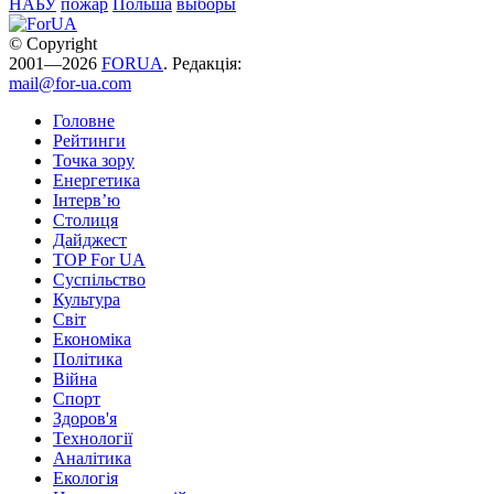
НАБУ
пожар
Польша
выборы
© Copyright
2001—2026
FORUA
. Редакція:
mail@for-ua.com
Головне
Рейтинги
Точка зору
Енергетика
Інтерв’ю
Столиця
Дайджест
TOP For UA
Суспiльство
Культура
Світ
Економіка
Політика
Війна
Спорт
Здоров'я
Технології
Аналітика
Екологія