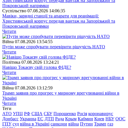
Суспiльство
07.08.2026 14:06:35
Мавіки, зарядні станції та апарати для реанімації:
Християнський корпус передав вантаж на Запорізький та
Покровський напрямки
Читати
Війна
07.08.2026 13:54:55
Путін може спробувати перевірити рішучість НАТО
Читати
Полiтика
07.08.2026 13:24:21
Навіщо Токаєву свій голова ФІДЕ?
Читати
Війна
07.08.2026 13:12:59
Трамп заявив про прогрес у мирному врегулюванні війни в
Україні
Читати
Теги
АТО
УПЦ
РФ
США
СБУ
Порошенко
Росія
коронавирус
Донбасс
Украина
ЕС
ДТП
Рада
Крым
Кабмин
Киев
НБУ
ООС
ГПУ
суд
війна в Україні
санкции
війна
Путин
Трамп
газ