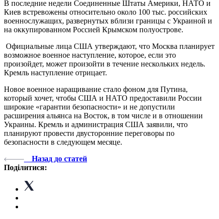
В последние недели Соединенные Штаты Америки, НАТО и
Киев встревожены относительно около 100 тыс. российских
военнослужащих, развернутых вблизи границы с Украиной и
на оккупированном Россией Крымском полуострове.
Официальные лица США утверждают, что Москва планирует
возможное военное наступление, которое, если это
произойдет, может произойти в течение нескольких недель.
Кремль наступление отрицает.
Новое военное наращивание стало фоном для Путина,
который хочет, чтобы США и НАТО предоставили России
широкие «гарантии безопасности» и не допустили
расширения альянса на Восток, в том числе и в отношении
Украины. Кремль и администрация США заявили, что
планируют провести двусторонние переговоры по
безопасности в следующем месяце.
Назад до статей
Поділитися: