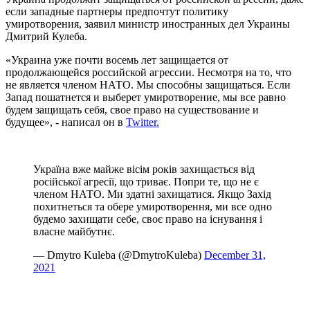
если западные партнеры предпочтут политику
умиротворения, заявил министр иностранных дел Украины
Дмитрий Кулеба.
«Украина уже почти восемь лет защищается от
продолжающейся российской агрессии. Несмотря на то, что
не является членом НАТО. Мы способны защищаться. Если
Запад пошатнется и выберет умиротворение, мы все равно
будем защищать себя, свое право на существование и
будущее», - написал он в
Twitter.
Україна вже майже вісім років захищається від
російської агресії, що триває. Попри те, що не є
членом НАТО. Ми здатні захищатися. Якщо Захід
похитнеться та обере умиротворення, ми все одно
будемо захищати себе, своє право на існування і
власне майбутнє.
— Dmytro Kuleba (@DmytroKuleba)
December 31,
2021