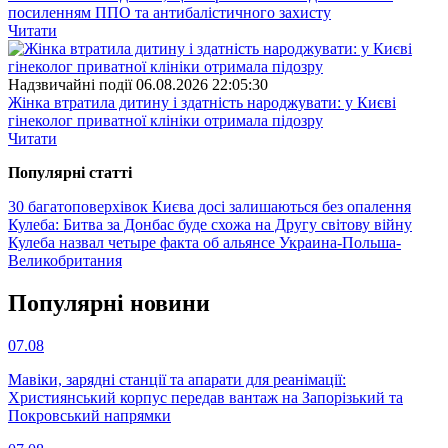
посиленням ППО та антибалістичного захисту
Читати
Надзвичайні події
06.08.2026 22:05:30
Жінка втратила дитину і здатність народжувати: у Києві
гінеколог приватної клініки отримала підозру
Читати
Популярнi статтi
30 багатоповерхівок Києва досі залишаються без опалення
Кулеба: Битва за Донбас буде схожа на Другу світову війну
Кулеба назвал четыре факта об альянсе Украина-Польша-
Великобритания
Популярнi новини
07.08
Мавіки, зарядні станції та апарати для реанімації:
Християнський корпус передав вантаж на Запорізький та
Покровський напрямки