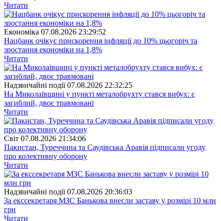
Читати
Економіка
07.08.2026 23:29:52
Нацбанк очікує прискорення інфляції до 10% цьогоріч та
зростання економіки на 1,8%
Читати
Надзвичайні події
07.08.2026 22:32:25
На Миколаївщині у пункті металобрухту стався вибух: є
загиблий, двоє травмовані
Читати
Свiт
07.08.2026 21:34:06
Пакистан, Туреччина та Саудівська Аравія підписали угоду
про колективну оборону
Читати
Надзвичайні події
07.08.2026 20:36:03
За екссекретаря МЗС Банькова внесли заставу у розмірі 10 млн
грн
Читати