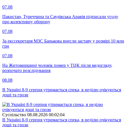
07.08
Пакистан, Туреччина та Саудівська Аравія підписали угоду
про колективну оборону
07.08
За екссекретаря МЗС Банькова внесли заставу у розмірі 10 млн
грн
07.08
На Житомирщині чоловік помер у ТЦК після медогляду,
розпочато розслідування
08.08
В Україні 8-9 серпня утримається спека, в неділю очікуються
дощі та грози
Суспiльство
08.08.2026 00:02:04
В Україні 8-9 серпня утримається спека, в неділю очікуються
дощі та грози