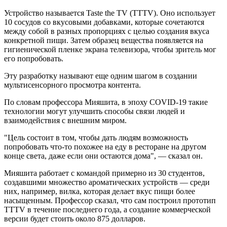
Устройство называется Taste the TV (TTTV). Оно использует
10 сосудов со вкусовыми добавками, которые сочетаются
между собой в разных пропорциях с целью создания вкуса
конкретной пищи. Затем образец вещества появляется на
гигиенической пленке экрана телевизора, чтобы зритель мог
его попробовать.
Эту разработку называют еще одним шагом в создании
мультисенсорного просмотра контента.
По словам профессора Мияшита, в эпоху COVID-19 такие
технологии могут улучшить способы связи людей и
взаимодействия с внешним миром.
"Цель состоит в том, чтобы дать людям возможность
попробовать что-то похожее на еду в ресторане на другом
конце света, даже если они остаются дома", — сказал он.
Мияшита работает с командой примерно из 30 студентов,
создавшими множество ароматических устройств — среди
них, например, вилка, которая делает вкус пищи более
насыщенным. Профессор сказал, что сам построил прототип
TTTV в течение последнего года, а создание коммерческой
версии будет стоить около 875 долларов.