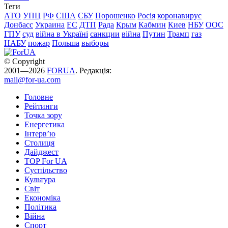
Теги
АТО
УПЦ
РФ
США
СБУ
Порошенко
Росія
коронавирус
Донбасс
Украина
ЕС
ДТП
Рада
Крым
Кабмин
Киев
НБУ
ООС
ГПУ
суд
війна в Україні
санкции
війна
Путин
Трамп
газ
НАБУ
пожар
Польша
выборы
© Copyright
2001—2026
FORUA
. Редакція:
mail@for-ua.com
Головне
Рейтинги
Точка зору
Енергетика
Інтерв’ю
Столиця
Дайджест
TOP For UA
Суспiльство
Культура
Світ
Економіка
Політика
Війна
Спорт