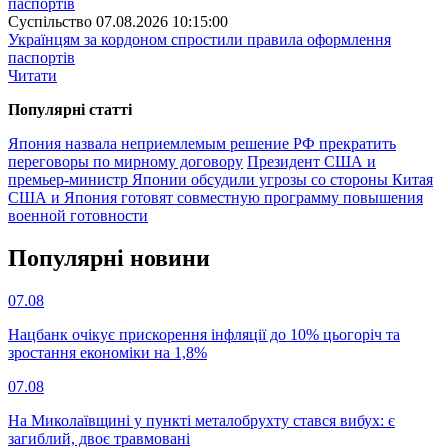
Суспiльство
07.08.2026 10:15:00
Українцям за кордоном спростили правила оформлення
паспортів
Читати
Популярнi статтi
Япония назвала неприемлемым решение РФ прекратить
переговоры по мирному договору
Президент США и
премьер-министр Японии обсудили угрозы со стороны Китая
США и Япония готовят совместную программу повышения
военной готовности
Популярнi новини
07.08
Нацбанк очікує прискорення інфляції до 10% цьогоріч та
зростання економіки на 1,8%
07.08
На Миколаївщині у пункті металобрухту стався вибух: є
загиблий, двоє травмовані