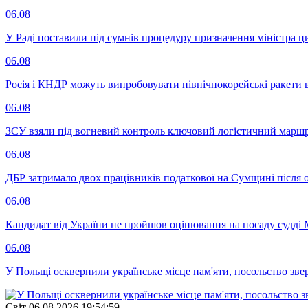
06.08
У Раді поставили під сумнів процедуру призначення міністра ц
06.08
Росія і КНДР можуть випробовувати північнокорейські ракети в
06.08
ЗСУ взяли під вогневий контроль ключовий логістичний марш
06.08
ДБР затримало двох працівників податкової на Сумщині після 
06.08
Кандидат від України не пройшов оцінювання на посаду судді 
06.08
У Польщі осквернили українське місце пам'яти, посольство зве
Свiт
06.08.2026 19:54:59