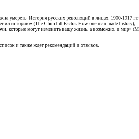
а умереть. История русских революций в лицах. 1900-1917 гг.»
л историю» (The Churchill Factor. How one man made history);
, которые могут изменить вашу жизнь, а возможно, и мир» (Make y
список и также ждет рекомендаций и отзывов.