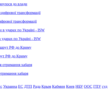
рнулося до влади
ифрової трансформації
 ударах по Україні - ISW
рут РФ до Криму
отримання хабаря
сс
Украина
ЕС
ДТП
Рада
Крым
Кабмин
Киев
НБУ
ООС
ГПУ
суд