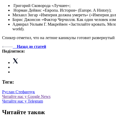
Григорий Сковорода «Лучшее»;
Норман Дейвис «Европа. История» (Europe. A History);
Михаил Зигар «Империя должна умереть» («Империя должн
Борис Джонсон «Фактор Черчилля. Как один человек измени
Адмирал Уильям Г. Макрейвен «Застилайте кровать. Мелочи
world).
Спикер отметил, что на летние каникулы готовит развернутый 
Назад до статей
Поділитися:
Теги:
Руслан Стефанчук
Читайте нас у Google News
Читайте нас у Telegram
Читайте також