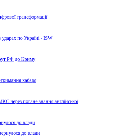
ифрової трансформації
 ударах по Україні - ISW
рут РФ до Криму
отримання хабаря
МКС через погане знання англійської
рнулося до влади