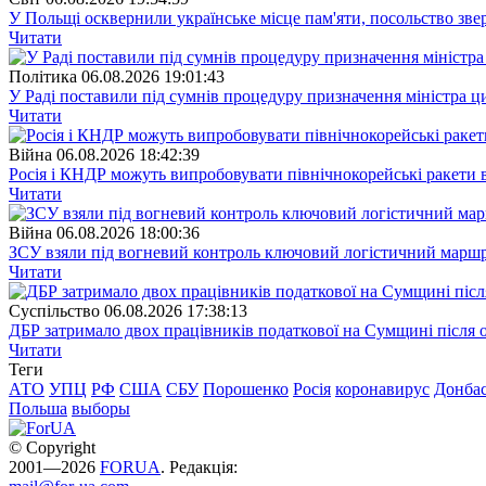
У Польщі осквернили українське місце пам'яти, посольство зве
Читати
Полiтика
06.08.2026 19:01:43
У Раді поставили під сумнів процедуру призначення міністра ц
Читати
Війна
06.08.2026 18:42:39
Росія і КНДР можуть випробовувати північнокорейські ракети в
Читати
Війна
06.08.2026 18:00:36
ЗСУ взяли під вогневий контроль ключовий логістичний марш
Читати
Суспiльство
06.08.2026 17:38:13
ДБР затримало двох працівників податкової на Сумщині після 
Читати
Теги
АТО
УПЦ
РФ
США
СБУ
Порошенко
Росія
коронавирус
Донба
Польша
выборы
© Copyright
2001—2026
FORUA
. Редакція: