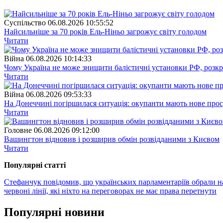
Суспiльство
06.08.2026 10:55:52
Найсильніше за 70 років Ель-Ніньо загрожує світу голодом
Читати
Війна
06.08.2026 10:14:33
Чому Україна не може знищити балістичні установки РФ, розк
Читати
Війна
06.08.2026 09:53:33
На Донеччині погіршилася ситуація: окупанти мають нове про
Читати
Головне
06.08.2026 09:12:00
Вашингтон відновив і розширив обмін розвідданими з Києвом
Читати
Популярнi статтi
Стефанчук повідомив, що українських парламентаріїв обрали н
червоні лінії, які ніхто на переговорах не має права перетнути
Популярнi новини