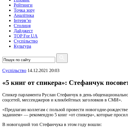
Рейтинги
Точка зору
Аналітика
Інтерв’ю
Столиця
Дайджест
TOP For UA
Суспiльство
Культура
Суспiльство
14.12.2021 20:03
«5 книг от спикера»: Стефанчук посове
Спикер парламента Руслан Стефанчук в день общенационально
соцсетей, мессенджеров и кликбейтных заголовков в СМИ».
«Предлагаю коллегам с пользой провести новогодне-рождеств
заданием» — рекомендую 5 книг «от спикера», которые просил 
В новогодний топ Стефанчука в этом году вошли: