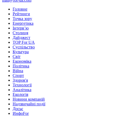
mail@for-ua.com
Головне
Рейтинги
Точка зору
Енергетика
Інтерв’ю
Столиця
Дайджест
TOP For UA
Суспiльство
Культура
Світ
Економіка
Політика
Війна
Спорт
Здоров'я
Технології
Аналітика
Екологія
Новини компаній
Надзвичайні події
Досьє
ИнфоFor