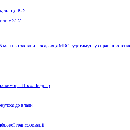
рили у ЗСУ
5 млн грн застави
Посадовця МВС судитимуть у справі про тенде
них вимог, – Посол Боднар
рнулося до влади
ифрової трансформації