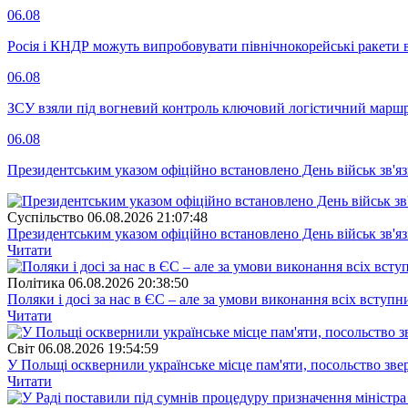
06.08
Росія і КНДР можуть випробовувати північнокорейські ракети в
06.08
ЗСУ взяли під вогневий контроль ключовий логістичний марш
06.08
Президентським указом офіційно встановлено День військ зв'яз
Суспiльство
06.08.2026 21:07:48
Президентським указом офіційно встановлено День військ зв'яз
Читати
Полiтика
06.08.2026 20:38:50
Поляки і досі за нас в ЄС – але за умови виконання всіх вступ
Читати
Свiт
06.08.2026 19:54:59
У Польщі осквернили українське місце пам'яти, посольство зве
Читати