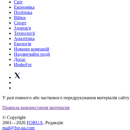
Світ
Економіка
Політика
Війна
Спорт
Здоров'я
Технології
Аналітика
Екологія
Новини компаній
Надзвичайні події
Досьє
ИнфоFor
У разі повного або часткового передрукування матеріалів сайту 
Правила використання матеріалів
© Copyright
2001—2026
FORUA
. Редакція:
mail@for-ua.com