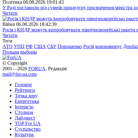
Полiтика
06.08.2026 19:01:43
У Раді поставили під сумнів процедуру призначення міністра ц
Читати
Війна
06.08.2026 18:42:39
Росія і КНДР можуть випробовувати північнокорейські ракети в
Читати
Теги
АТО
УПЦ
РФ
США
СБУ
Порошенко
Росія
коронавирус
Донба
Польша
выборы
© Copyright
2001—2026
FORUA
. Редакція:
mail@for-ua.com
Головне
Рейтинги
Точка зору
Енергетика
Інтерв’ю
Столиця
Дайджест
TOP For UA
Суспiльство
Культура