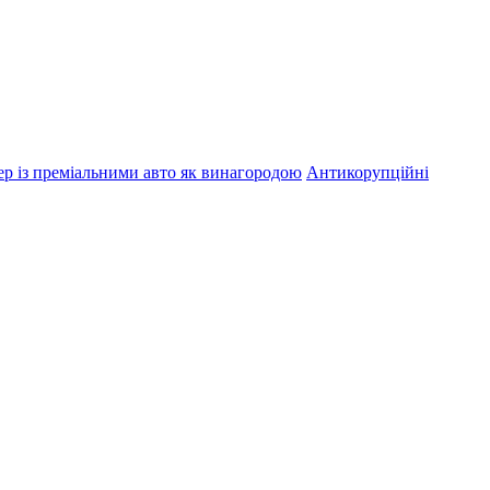
р із преміальними авто як винагородою
Антикорупційні