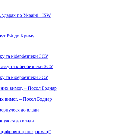
 ударах по Україні - ISW
рут РФ до Криму
ку та кібербезпеки ЗСУ
ку та кібербезпеки ЗСУ
них вимог, – Посол Боднар
рнулося до влади