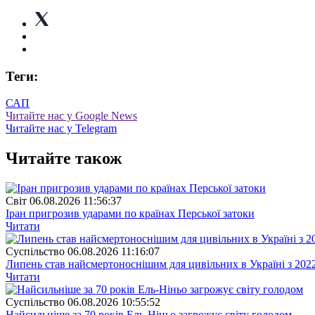
Теги:
САП
Читайте нас у Google News
Читайте нас у Telegram
Читайте також
Свiт
06.08.2026 11:56:37
Іран пригрозив ударами по країнах Перської затоки
Читати
Суспiльство
06.08.2026 11:16:07
Липень став найсмертоноснішим для цивільних в Україні з 202
Читати
Суспiльство
06.08.2026 10:55:52
Найсильніше за 70 років Ель-Ніньо загрожує світу голодом