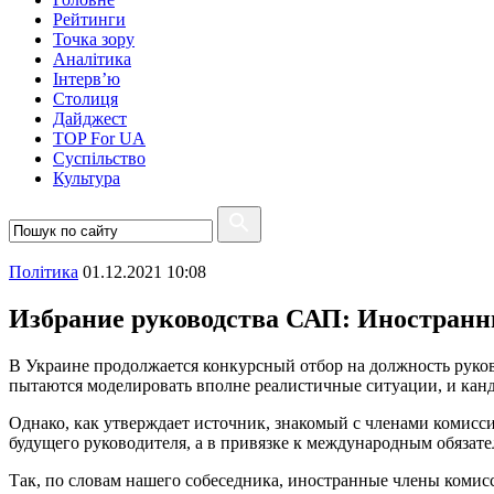
Рейтинги
Точка зору
Аналітика
Інтерв’ю
Столиця
Дайджест
TOP For UA
Суспiльство
Культура
Полiтика
01.12.2021 10:08
Избрание руководства САП: Иностранн
В Украине продолжается конкурсный отбор на должность рук
пытаются моделировать вполне реалистичные ситуации, и кан
Однако, как утверждает источник, знакомый с членами комисс
будущего руководителя, а в привязке к международным обязат
Так, по словам нашего собеседника, иностранные члены коми