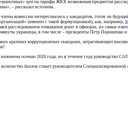
«рыночных» цен на тарифы ЖКХ возможным предметом расследов
ины», – рассказал источник.
е члены комиссии интересовались у кандидатов, готов ли будущ
рганизаций» (именно с такой формулировкой), как, например,
М
ся расследованием отмывания денег в офшорах, их самые изве
омянуты украинцы, в том числе – президенты Петр Порошенко 
каких крупных коррупционных скандалах, затрагивающих высши
ния?
азначена осенью 2020 года, но в течение года руководство САП
е количество баллов станет руководителем Специализированной