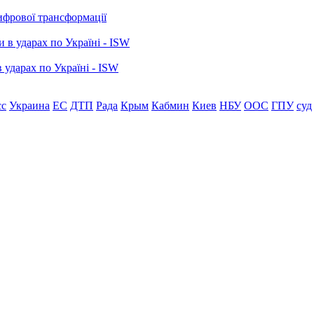
ифрової трансформації
 ударах по Україні - ISW
сс
Украина
ЕС
ДТП
Рада
Крым
Кабмин
Киев
НБУ
ООС
ГПУ
суд