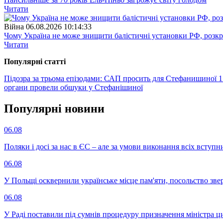
Читати
Війна
06.08.2026 10:14:33
Чому Україна не може знищити балістичні установки РФ, розк
Читати
Популярнi статтi
Підозра за трьома епізодами: САП просить для Стефанишиної 1
органи провели обшуки у Стефанішиної
Популярнi новини
06.08
Поляки і досі за нас в ЄС – але за умови виконання всіх вступ
06.08
У Польщі осквернили українське місце пам'яти, посольство зве
06.08
У Раді поставили під сумнів процедуру призначення міністра ц