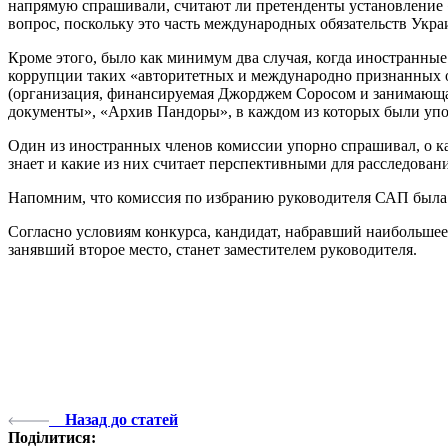
напрямую спрашивали, считают ли претенденты установление 
вопрос, поскольку это часть международных обязательств Укра
Кроме этого, было как минимум два случая, когда иностранны
коррупции таких «авторитетных и международно признанных о
(организация, финансируемая Джорджем Соросом и занимающая
документы», «Архив Пандоры», в каждом из которых были уп
Один из иностранных членов комиссии упорно спрашивал, о 
знает и какие из них считает перспективными для расследова
Напомним, что комиссия по избранию руководителя САП была н
Согласно условиям конкурса, кандидат, набравший наибольше
занявший второе место, станет заместителем руководителя.
Назад до статей
Поділитися: