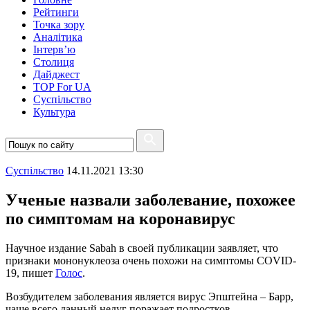
Рейтинги
Точка зору
Аналітика
Інтерв’ю
Столиця
Дайджест
TOP For UA
Суспiльство
Культура
Суспiльство
14.11.2021 13:30
Ученые назвали заболевание, похожее
по симптомам на коронавирус
Научное издание Sabah в своей публикации заявляет, что
признаки мононуклеоза очень похожи на симптомы COVID-
19, пишет
Голос
.
Возбудителем заболевания является вирус Эпштейна – Барр,
чаще всего данный недуг поражает подростков.