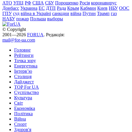
АТО
УПЦ
РФ
США
СБУ
Порошенко
Росія
коронавирус
Донбасс
Украина
ЕС
ДТП
Рада
Крым
Кабмин
Киев
НБУ
ООС
ГПУ
суд
війна в Україні
санкции
війна
Путин
Трамп
газ
НАБУ
пожар
Польша
выборы
© Copyright
2001—2026
FORUA
. Редакція:
mail@for-ua.com
Головне
Рейтинги
Точка зору
Енергетика
Інтерв’ю
Столиця
Дайджест
TOP For UA
Суспiльство
Культура
Світ
Економіка
Політика
Війна
Спорт
Здоров'я