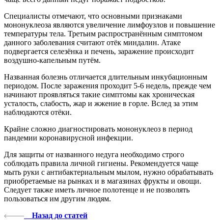
Специалисты отмечают, что основными признаками
мононуклеоза являются увеличение лимфоузлов и повышение
температуры тела. Третьим распространённым симптомом
данного заболевания считают отёк миндалин. Атаке
подвергается селезёнка и печень, заражение происходит
воздушно-капельным путём.
Названная болезнь отличается длительным инкубационным
периодом. После заражения проходит 5-6 недель, прежде чем
начинают проявляться такие симптомы как хроническая
усталость, слабость, жар и жжение в горле. Вслед за этим
наблюдаются отёки.
Крайне сложно диагностировать мононуклеоз в период
пандемии коронавирусной инфекции.
Для защиты от названного недуга необходимо строго
соблюдать правила личной гигиены. Рекомендуется чаще
мыть руки с антибактериальным мылом, нужно обрабатывать
приобретаемые на рынках и в магазинах фрукты и овощи.
Следует также иметь личное полотенце и не позволять
пользоваться им другим людям.
Назад до статей