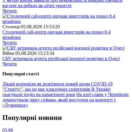
У метро Києва заявили про неможливість використовувати
вагони на рейках як нічні укриття
Читати
Столиця
05.08.2026 15:53:20
Столичний call-центр ошукав інвесторів на понад 8,4
мільйона
Читати
Війна
05.08.2026 15:13:34
СБУ затримала агента російської воєнної розвідки в Одесі
Читати
Популярнi статтi
Лікарі розповіли як розпізнати новий штам COVID-19
"Стратус", що не має класичних симптомів
В Україні
скасували поділ на карантинні зони
На алеї слави у Чернівцях
демонтували зірку співака, який виступив на концерті у
«Лужниках»
Популярнi новини
05.08