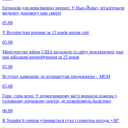
Евтаназія для невиліковно хворих: У Нью-Йорку легалізували
медичну допомогу при смерті
05.08
У Веллінгтоні вперше за 15 років випав сніг
05.08
Міністерство війни США видалило із сайту розсекречені дані
про військові випробування за 25 років
05.08
Вступну кампанію до аспірантури продовжено – МОН
05.08
Гори, гори ясно: У підмосковному місті виникла пожежа у
головному науковому центрі, де розробляють балістику
06.08
В Україні 6 серпня утримається суха і спекотна погода +38°