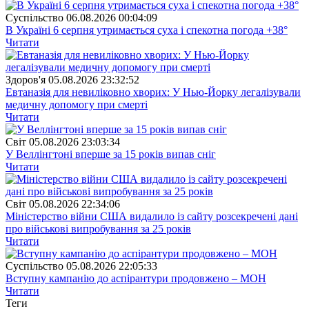
Суспiльство
06.08.2026 00:04:09
В Україні 6 серпня утримається суха і спекотна погода +38°
Читати
Здоров'я
05.08.2026 23:32:52
Евтаназія для невиліковно хворих: У Нью-Йорку легалізували
медичну допомогу при смерті
Читати
Свiт
05.08.2026 23:03:34
У Веллінгтоні вперше за 15 років випав сніг
Читати
Свiт
05.08.2026 22:34:06
Міністерство війни США видалило із сайту розсекречені дані
про військові випробування за 25 років
Читати
Суспiльство
05.08.2026 22:05:33
Вступну кампанію до аспірантури продовжено – МОН
Читати
Теги