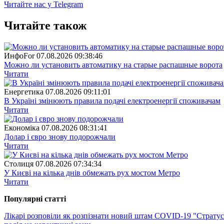
Читайте нас у Telegram
Читайте також
ИнфоFor
07.08.2026 09:38:46
Можно ли установить автоматику на старые распашные ворота
Читати
Енергетика
07.08.2026 09:11:01
В Україні змінюють правила подачі електроенергії споживачам
Читати
Економіка
07.08.2026 08:31:41
Долар і євро знову подорожчали
Читати
Столиця
07.08.2026 07:34:34
У Києві на кілька днів обмежать рух мостом Метро
Читати
Популярнi статтi
Лікарі розповіли як розпізнати новий штам COVID-19 "Страту