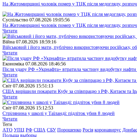
На Житомирщині чоловік помер у ТЦК після медогляду, розпоч
Суспiльство
07.08.2026 19:05:56
На Житомирщині чоловік помер у ТЦК після медогляду, розпоч
Читати
Війна
07.08.2026 18:59:16
Військовий і його мати, публічно використовуючи російську, о
Читати
Економіка
07.08.2026 18:46:56
Після удару РФ «Укрнафта» втратила частину видобутку нафти 
Читати
Свiт
07.08.2026 15:51:13
США вирішили покарати Кубу за співпрацю з РФ, Китаєм та І
Читати
Свiт
07.08.2026 15:12:53
Стрілянина у школі у Таїланді: підліток убив 8 людей
Читати
Теги
АТО
УПЦ
РФ
США
СБУ
Порошенко
Росія
коронавирус
Донба
Польша
выборы