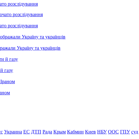
ато розслідування
ато розслідування
бражали Україну та українців
й газу
раном
сс
Украина
ЕС
ДТП
Рада
Крым
Кабмин
Киев
НБУ
ООС
ГПУ
суд