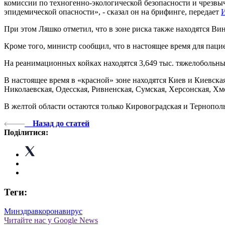
комиссии по техногенно-экологической безопасности и чрезвы
эпидемической опасности», - сказал он на брифинге, передает
И
При этом Ляшко отметил, что в зоне риска также находятся Ви
Кроме того, министр сообщил, что в настоящее время для пацие
На реанимационных койках находятся 3,649 тыс. тяжелобольны
В настоящее время в «красной» зоне находятся Киев и Киевска
Николаевская, Одесская, Ривненская, Сумская, Херсонская, Хм
В желтой области остаются только Кировоградская и Тернополь
Назад до статей
Поділитися:
Теги:
Минздрав
коронавирус
Читайте нас у Google News