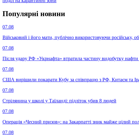
поділ на карантинні зони
Популярнi новини
07.08
Військовий і його мати, публічно використовуючи російську, о
07.08
Після удару РФ «Укрнафта» втратила частину видобутку нафти 
07.08
США вирішили покарати Кубу за співпрацю з РФ, Китаєм та І
07.08
Стрілянина у школі у Таїланді: підліток убив 8 людей
07.08
Операція «Чесний призов»: на Закарпатті зник майже цілий пол
07.08