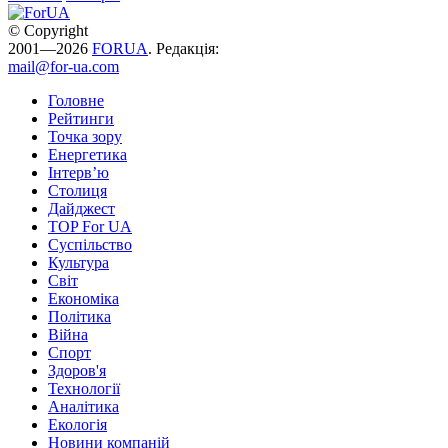
© Copyright
2001—2026
FORUA
. Редакція:
mail@for-ua.com
Головне
Рейтинги
Точка зору
Енергетика
Інтерв’ю
Столиця
Дайджест
TOP For UA
Суспiльство
Культура
Світ
Економіка
Політика
Війна
Спорт
Здоров'я
Технології
Аналітика
Екологія
Новини компаній