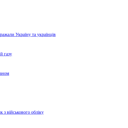
бражали Україну та українців
й газу
раном
к з військового обліку