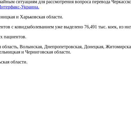
чайным ситуациям для рассмотрения вопроса перевода Черкасско
нтерфакс-Украина.
нницкая и Харьковская области.
нтов с ковидзаболеванием уже выделено 76,491 тыс. коек, из них
х пациентов.
я область, Волынская, Днепропетровская, Донецкая, Житомирска
ельницкая и Черниговская области.
ская области.