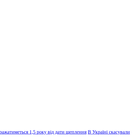
ражатиметься 1,5 року від дати щеплення
В Україні скасували