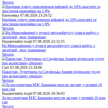
Читати
Економіка
07.08.2026 23:29:52
Нацбанк очікує прискорення інфляції до 10% цьогоріч та
зростання економіки на 1,8%
Читати
Надзвичайні події
07.08.2026 22:32:25
На Миколаївщині у пункті металобрухту стався вибух: є
загиблий, двоє травмовані
Читати
Свiт
07.08.2026 21:34:06
Пакистан, Туреччина та Саудівська Аравія підписали угоду
про колективну оборону
Читати
Надзвичайні події
07.08.2026 20:36:03
За екссекретаря МЗС Банькова внесли заставу у розмірі 10 млн
грн
Читати