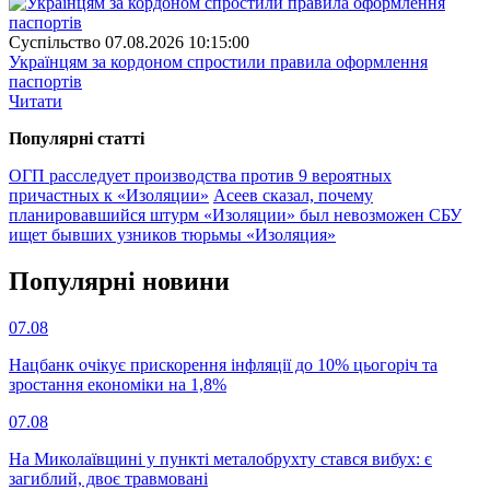
Суспiльство
07.08.2026 10:15:00
Українцям за кордоном спростили правила оформлення
паспортів
Читати
Популярнi статтi
ОГП расследует производства против 9 вероятных
причастных к «Изоляции»
Асеев сказал, почему
планировавшийся штурм «Изоляции» был невозможен
СБУ
ищет бывших узников тюрьмы «Изоляция»
Популярнi новини
07.08
Нацбанк очікує прискорення інфляції до 10% цьогоріч та
зростання економіки на 1,8%
07.08
На Миколаївщині у пункті металобрухту стався вибух: є
загиблий, двоє травмовані