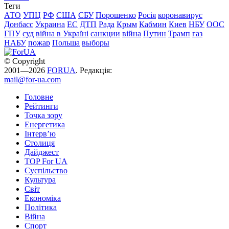
Теги
АТО
УПЦ
РФ
США
СБУ
Порошенко
Росія
коронавирус
Донбасс
Украина
ЕС
ДТП
Рада
Крым
Кабмин
Киев
НБУ
ООС
ГПУ
суд
війна в Україні
санкции
війна
Путин
Трамп
газ
НАБУ
пожар
Польша
выборы
© Copyright
2001—2026
FORUA
. Редакція:
mail@for-ua.com
Головне
Рейтинги
Точка зору
Енергетика
Інтерв’ю
Столиця
Дайджест
TOP For UA
Суспiльство
Культура
Світ
Економіка
Політика
Війна
Спорт