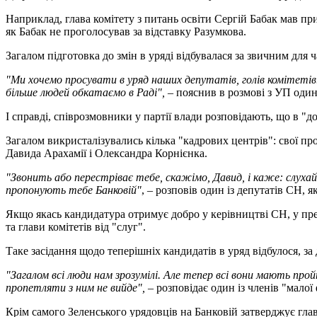
Наприклад, глава комітету з питань освіти Сергій Бабак мав пр
як Бабак не проголосував за відставку Разумкова.
Загалом підготовка до змін в уряді відбувалася за звичним для ч
"Ми хочемо просувати в уряд наших депутатів, голів комітетів.
більше людей обкатаємо в Раді",
– пояснив в розмові з УП один 
І справді, співрозмовники у партії влади розповідають, що в "д
Загалом викристалізувались кілька "кадрових центрів": свої п
Давида Арахамії і Олександра Корнієнка.
"Звонить або перестріває тебе, скажімо, Давид, і каже: слухай
пропонують тебе Банковій"
, – розповів один із депутатів СН, 
Якщо якась кандидатура отримує добро у керівництві СН, у прем’
та глави комітетів від "слуг".
Таке засідання щодо теперішніх кандидатів в уряд відбулося, з
"Загалом всі люди нам зрозумілі. Але тепер всі вони мають про
пропетляти з ним не вийде",
– розповідає один із членів "малої
Крім самого Зеленського урядовців на Банковій затверджує гл