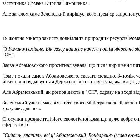
заступника Єрмака Кирила Тимошенка.
Але загалом саме Зеленський вирішує, кого прем’єр запропонує
19 жовтня міністр захисту довкілля та природних ресурсів
Ром
"З Романом смішне. Він заяву написав наче, а потім нічого не ві
"СН".
Заява Абрамовського просигналізувала, що після вирішення пит
Чому почали саме з Абрамовського, сказати складно. З-поміж ус
йому підпорядковується Держгеонадра – структура, яка видає 
Але Абрамовський, як розповідають в "СН", одразу на вході ві
Зеленський уже намагався зняти свого міністра екології, коли п
зрозумів, для чого.
Стосунки президента і його екологічної команди дуже добре о
сфері у світі.
"Сидять, значить, всі ці Абрамовський, Бондаренко (глава екол