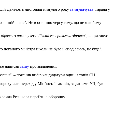
ксій Данілов в листопаді минулого року
звинувачував
Тарана у
останній шанс". Не в останню чергу тому, що не мав йому
явся з ними, у кого більші генеральські зірочки
", – критикує
поганого міністра ніколи не було і, сподіваюсь, не буде".
вже написав
заяву
про звільнення.
ювати",
– пояснив вибір кандидатури один із топів СН.
пророкували перехід у Мін’юст. І сам він, за даними УП, був
мовила Резнікова перейти в оборонку.