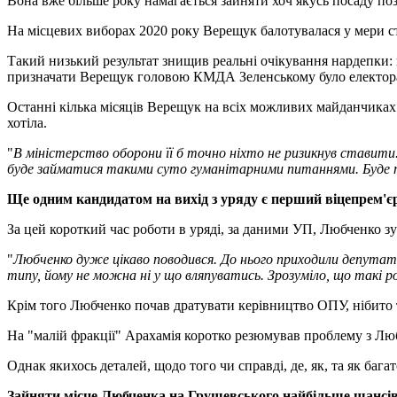
Вона вже більше року намагається зайняти хоч якусь посаду по
На місцевих виборах 2020 року Верещук балотувалася у мери ст
Такий низький результат знищив реальні очікування нардепки:
призначати Верещук головою КМДА Зеленському було електорал
Останні кілька місяців Верещук на всіх можливих майданчика
хотіла.
"
В міністерство оборони її б точно ніхто не ризикнув ставити
буде займатися такими суто гуманітарними питаннями. Буде 
Ще одним кандидатом на вихід з уряду є перший віцепрем'єр
За цей короткий час роботи в уряді, за даними УП, Любченко 
"
Любченко дуже цікаво поводився. До нього приходили депутати з
типу, йому не можна ні у що вляпуватись. Зрозуміло, що такі 
Крім того Любченко почав дратувати керівництво ОПУ, нібито 
На "малій фракції" Арахамія коротко резюмував проблему з Лю
Однак якихось деталей, щодо того чи справді, де, як, та як багат
Зайняти місце Любченка на Грушевського найбільше шансі