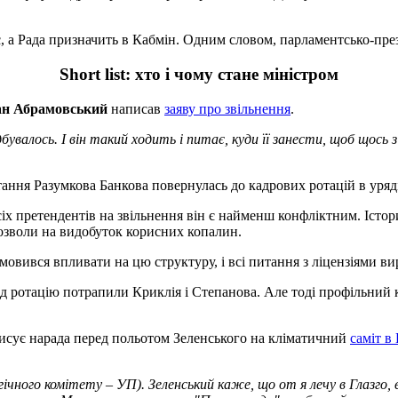
, а Рада призначить в Кабмін. Одним словом, парламентсько-пре
Short list: хто і чому стане міністром
ан Абрамовський
написав
заяву про звільнення
.
дбувалось. І він такий ходить і питає, куди її занести, щоб щось 
ання Разумкова Банкова повернулась до кадрових ротацій в уряді
іх претендентів на звільнення він є найменш конфліктним. Істори
дозволи на видобуток корисних копалин.
дмовився впливати на цю структуру, і всі питання з ліцензіями в
ід ротацію потрапили Криклія і Степанова. Але тоді профільний к
писує нарада перед польотом Зеленського на кліматичний
саміт в
огічного комітету – УП). Зеленський каже, що от я лечу в Глазго,