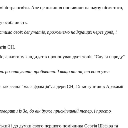
іністра освіти. Але це питання поставили на паузу після того,
у особливість.
остимо своїх депутатів, проженемо найкращих через уряд, і
атів СН.
іс, а частину кандидатів пропонував дует топів "Слуги народу"
ають розпитувати, пробивати. І якщо ти ок, то вони уже
 так звана "мала фракція": лідери СН, 15 заступників Арахамії
оворити із Зе, бо він дуже прискіпливий тепер, і просто
ський і до думки свого першого помічника Сергія Шефіра та