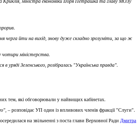
а Криклія, міністра економіки Ігоря Петрашка та главу МОЗу
 прорив.
їхня черга йти на вихід, знову дуже складно зрозуміти, за що ж
у чотири міністерства.
я в уряді Зеленського, розібралась "Українська правда".
вних тем, які обговорювали у найвищих кабінетах.
го",
– розповідає УП один із впливових членів фракції "Слуги".
середилася на звільненні з поста глави Верховної Ради
Дмитра