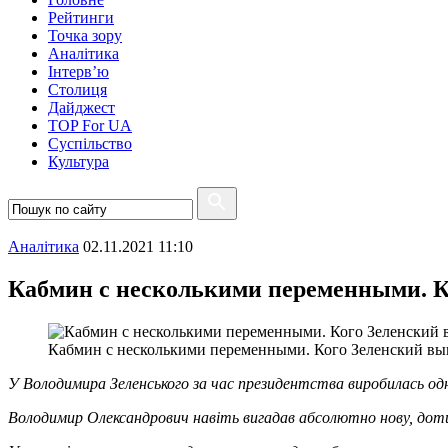
Рейтинги
Точка зору
Аналітика
Інтерв’ю
Столиця
Дайджест
TOP For UA
Суспiльство
Культура
Аналітика
02.11.2021 11:10
Кабмин с несколькими переменными. К
Кабмин с несколькими переменными. Кого Зеленский выг
У Володимира Зеленського за час президентства виробилась одна
Володимир Олександрович навіть вигадав абсолютно нову, доти 