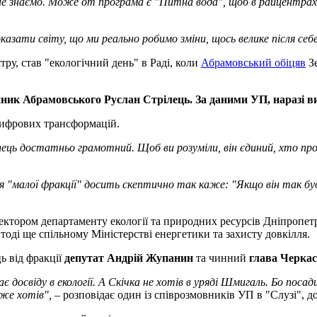
ми не знаємо. Може от програма є "Питна вода", щоб в райцентра
казати світу, що ми реально робимо зміни, щось велике після се
ру, став "екологічний день" в Раді, коли
Абрамовський обіцяв
Зе
к Абрамовського Руслан Стрілець. За даними УП, наразі вирі
 цифрових трансформацій.
опець достатньо грамотний. Щоб ви розуміли, він єдиний, хто п
ля "малої фракції" досить скептично так каже: "Якщо він так бу
ектором департаменту екології та природних ресурсів Дніпропет
 тоді ще спільному Міністерстві енергетики та захисту довкілля.
ь від фракції
депутат Андрій Жупанин
та чинний
глава Черка
ає досвіду в екології. А Скічка не хотів в уряді Шмигаль. Бо поса
уже хотів", –
розповідає один із співрозмовників УП в "Слузі", 