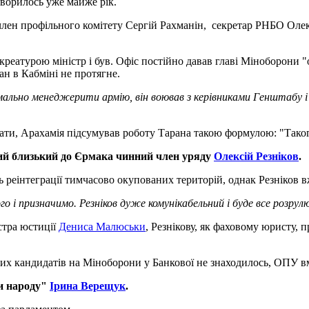
ворилось уже майже рік.
 член профільного комітету Сергій Рахманін, секретар РНБО Оле
еатурою міністр і був. Офіс постійно давав главі Міноборони "
ран в Кабміні не протягне.
ьно менеджерити армію, він воював з керівниками Генштабу і мір
ати, Арахамія підсумував роботу Тарана такою формулою: "Такого 
ший близький до Єрмака чинний член уряду
Олексій Резніков
.
нь реінтеграції тимчасово окупованих територій, однак Резніков 
го і призначимо. Резніков дуже комунікабельний і буде все розрул
стра юстиції
Дениса Малюськи
, Резнікову, як фаховому юристу, 
тних кандидатів на Міноборони у Банкової не знаходилось, ОПУ в
и народу"
Ірина Верещук
.