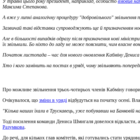
У травні цього року президент, наприклад, особисто
вмовив на
Максима Степанова.
А вже у липні аналогічну процедуру "добровільного" звільнення
Зазвичай такі відставки супроводжують ще й призначенням нови
Але в більшості випадків одразу після призначення нові міністри
їх звільнили. Бо ніхто до ладу не може пояснити, чим власне во
Початок листопада – час для нового оновлення Кабміну Денис
Хто і кого замінить на постах в уряді, чому звільняють попередн
Про можливе звільнення трьох-чотирьох членів Кабміну гово
Очікувалося, що
зміни в уряді
відбудуться на початку осені. Вл
"Кілька наших їхали в Трускавець, уже побувавши на Банковій на
Тоді посилення команди Дениса Шмигаля довелося відкласти, ад
Разумкова
.
До речі, для кількох глав комітетів, які готувались стати уряд