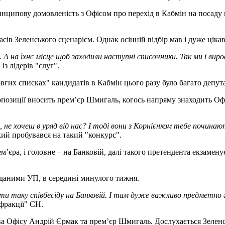
инципову домовленість з Офісом про перехід в Кабмін на посаду м
асів Зеленського сценарієм. Однак осінній відбір мав і дуже цікав
 А на їхнє місце щоб заходили наступні списочники. Так ми і вир
із лідерів "слуг".
овгих списках" кандидатів в Кабмін цього разу було багато депут
ропозиції вносить прем’єр Шмигаль, когось напряму знаходить Оф
, не хочеш в уряд від нас? І тоді вони з Корнієнком тебе почин
який пробувався на такий "конкурс".
єра, і головне – на Банковій, далі такого претендента екзаменує
а даними УП, в середині минулого тижня.
йти таку співбесіду на Банковій. І там дуже важливо предметно г
 фракції" СН.
ава Офісу Андрій Єрмак та прем’єр Шмигаль. Дослухається Зелен