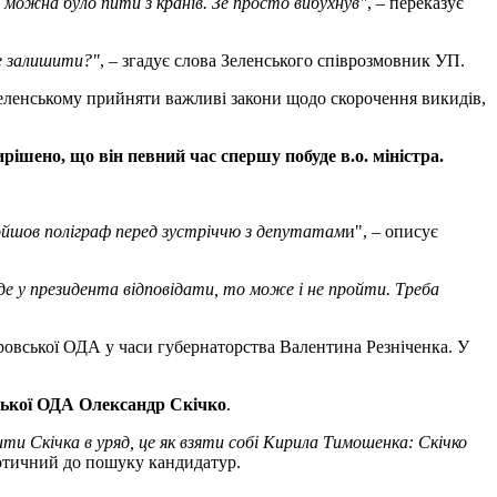
х можна було пити з кранів. Зе просто вибухнув"
, – переказує
бе залишити?"
, – згадує слова Зеленського співрозмовник УП.
ленському прийняти важливі закони щодо скорочення викидів,
шено, що він певний час спершу побуде в.о. міністра.
ройшов поліграф перед зустріччю з депутатам
и", – описує
де у президента відповідати, то може і не пройти. Треба
ровської ОДА у часи губернаторства Валентина Резніченка. У
ської ОДА Олександр Скічко
.
дити Скічка в уряд, це як взяти собі Кирила Тимошенка: Скічко
дотичний до пошуку кандидатур.