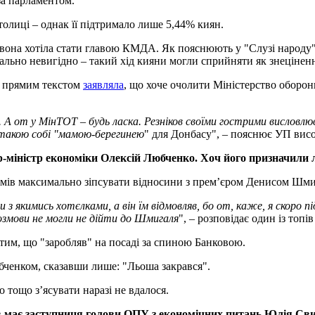
за парламентом.
олиці – однак її підтримало лише 5,44% киян.
 вона хотіла стати главою КМДА. Як пояснюють у "Слузі народу"
ьно невигідно – такий хід кияни могли сприйняти як знецінен
х прямим текстом
заявляла
, що хоче очолити Міністерство оборони.
. А от у МінТОТ – будь ласка. Резніков своїми гострими висловл
такою собі "мамою-берегинею
" для Донбасу", – пояснює УП вис
-міністр економіки Олексій Любченко. Хоч його призначили л
зумів максимально зіпсувати відносини з прем’єром Денисом Шм
 якимись хотєлками, а він їм відмовляв, бо от, каже, я скоро пі
розмови не могли не дійти до Шмигаля
", – розповідає один із топі
тим, що "заробляв" на посаді за спиною Банковою.
бченком, сказавши лише: "Льоша закрався".
о тощо з’ясувати наразі не вдалося.
в має заступниця голови ОПУ з економічних питань Юлія Св