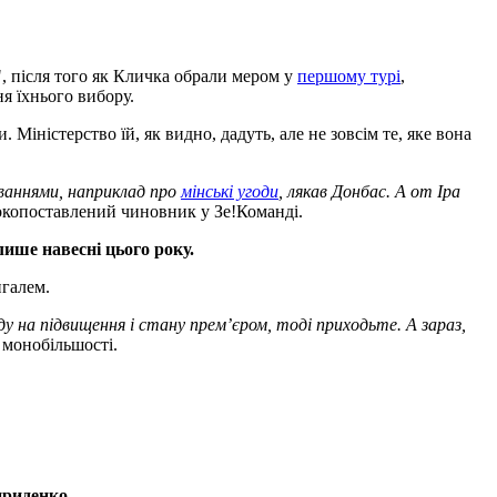
, після того як Кличка обрали мером у
першому турі
,
ня їхнього вибору.
 Міністерство їй, як видно, дадуть, але не зовсім те, яке вона
юваннями, наприклад про
мінські угоди
, лякав Донбас. А от Іра
окопоставлений чиновник у Зе!Команді.
ише навесні цього року.
игалем.
ду на підвищення і стану прем’єром, тоді приходьте. А зараз,
в монобільшості.
ириденко.