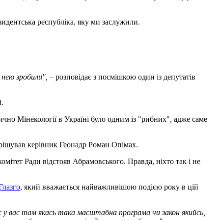
зидентська республіка, яку ми заслужили.
з нею зробили", –
розповідає з посмішкою один із депутатів
.
чно Мінекології в Україні було одним із "рибних", адже саме
ирішував керівник Геонадр Роман Опімах.
омітет Ради відстояв Абрамовського. Правда, ніхто так і не
 Глазго
, який вважається найважливішою подією року в цій
 є у вас там якась така масштабна програма чи закон якийсь,