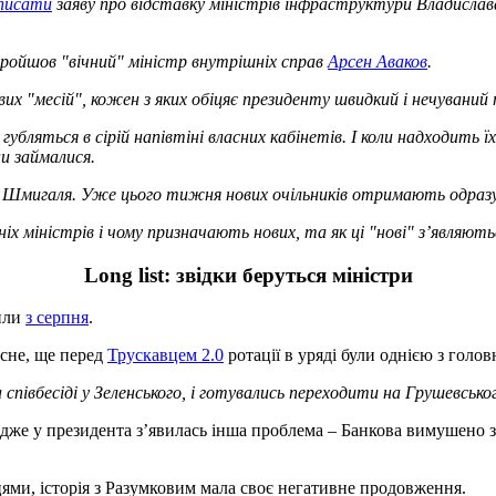
писати
заяву про відставку міністрів інфраструктури Владислав
 пройшов "вічний" міністр внутрішніх справ
Арсен Аваков
.
х "месій", кожен з яких обіцяє президенту швидкий і нечуваний
 губляться в сірій напівтіні власних кабінетів. І коли надходить 
ни займалися.
а Шмигаля. Уже цього тижня нових очільників отримають одраз
іх міністрів і чому призначають нових, та як ці "нові" з’являютьс
Long list: звідки беруться міністри
рили
з серпня
.
асне, ще перед
Трускавцем 2.0
ротації в уряді були однією з голо
 співбесіді у Зеленського, і готувались переходити на Грушевсько
же у президента з’явилась інша проблема – Банкова вимушено зо
овцями, історія з Разумковим мала своє негативне продовження.