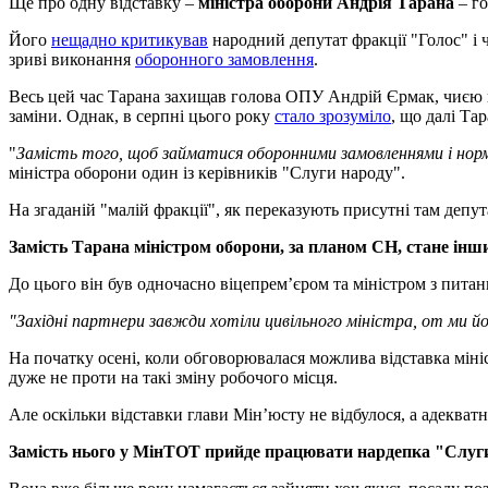
Ще про одну відставку –
міністра оборони Андрія Тарана
– го
Його
нещадно критикував
народний депутат фракції "Голос" і
зриві виконання
оборонного замовлення
.
Весь цей час Тарана захищав голова ОПУ Андрій Єрмак, чиєю кр
заміни. Однак, в серпні цього року
стало зрозуміло
, що далі Та
"
Замість того, щоб займатися оборонними замовленнями і нормал
міністра оборони один із керівників "Слуги народу".
На згаданій "малій фракції", як переказують присутні там депут
Замість Тарана міністром оборони, за планом СН, стане ін
До цього він був одночасно віцепрем’єром та міністром з пита
"Західні партнери завжди хотіли цивільного міністра, от ми йо
На початку осені, коли обговорювалася можлива відставка міні
дуже не проти на такі зміну робочого місця.
Але оскільки відставки глави Мін’юсту не відбулося, а адеква
Замість нього у МінТОТ прийде працювати нардепка "Слуг