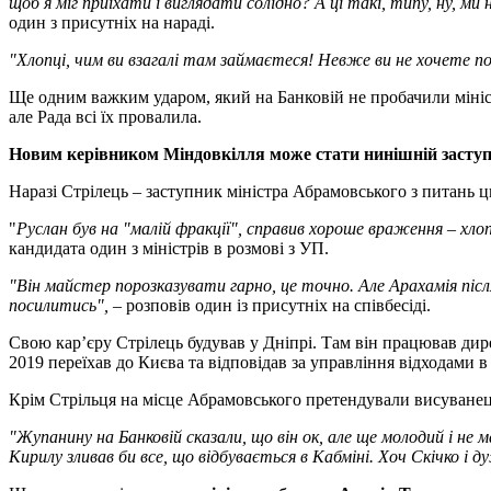
щоб я міг приїхати і виглядати солідно? А ці такі, типу, ну, 
один з присутніх на нараді.
"Хлопці, чим ви взагалі там займаєтеся! Невже ви не хочете по
Ще одним важким ударом, який на Банковій не пробачили мініст
але Рада всі їх провалила.
Новим керівником Міндовкілля може стати нинішній заступни
Наразі Стрілець – заступник міністра Абрамовського з питань
"
Руслан був на "малій фракції", справив хороше враження – хл
кандидата один з міністрів в розмові з УП.
"Він майстер порозказувати гарно, це точно. Але Арахамія піс
посилитись", –
розповів один із присутніх на співбесіді.
Свою кар’єру Стрілець будував у Дніпрі. Там він працював дир
2019 переїхав до Києва та відповідав за управління відходами в
Крім Стрільця на місце Абрамовського претендували висуванец
"Жупанину на Банковій сказали, що він ок, але ще молодий і не м
Кирилу зливав би все, що відбувається в Кабміні. Хоч Скічко і д