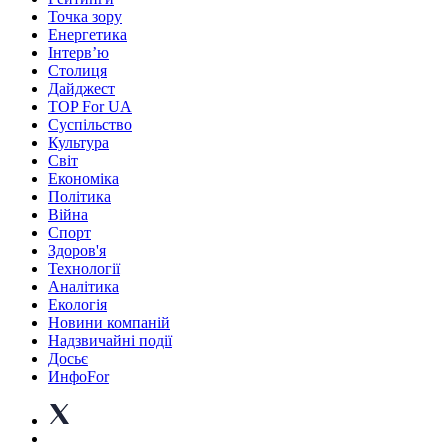
Точка зору
Енергетика
Інтерв’ю
Столиця
Дайджест
TOP For UA
Суспiльство
Культура
Світ
Економіка
Політика
Війна
Спорт
Здоров'я
Технології
Аналітика
Екологія
Новини компаній
Надзвичайні події
Досьє
ИнфоFor