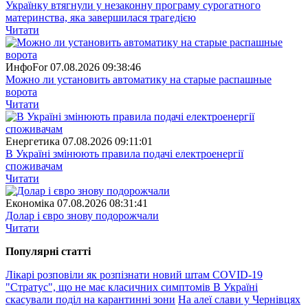
Українку втягнули у незаконну програму сурогатного
материнства, яка завершилася трагедією
Читати
ИнфоFor
07.08.2026 09:38:46
Можно ли установить автоматику на старые распашные
ворота
Читати
Енергетика
07.08.2026 09:11:01
В Україні змінюють правила подачі електроенергії
споживачам
Читати
Економіка
07.08.2026 08:31:41
Долар і євро знову подорожчали
Читати
Популярнi статтi
Лікарі розповіли як розпізнати новий штам COVID-19
"Стратус", що не має класичних симптомів
В Україні
скасували поділ на карантинні зони
На алеї слави у Чернівцях