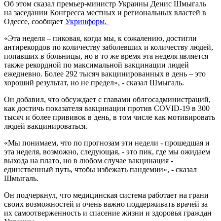
Об этом сказал премьер-министр Украины Денис Шмыгаль
на заседании Конгресса местных и региональных властей в
Одессе, сообщает
Укринформ.
«Эта неделя – пиковая, когда мы, к сожалению, достигли
антирекордов по количеству заболевших и количеству людей,
попавших в больницы, но в то же время эта неделя является
также рекордной по максимальной вакцинации людей
ежедневно. Более 292 тысяч вакцинированных в день – это
хороший результат, но не предел», - сказал Шмыгаль.
Он добавил, что обсуждает с главами облгосадминистраций,
как достичь показателя вакцинации против COVID-19 в 300
тысяч и более прививок в день, в том числе как мотивировать
людей вакцинироваться.
«Мы понимаем, что по прогнозам эти недели - прошедшая и
эта неделя, возможно, следующая, - это пик, где мы ожидаем
выхода на плато, но в любом случае вакцинация -
единственный путь, чтобы избежать пандемии», - сказал
Шмыгаль.
Он подчеркнул, что медицинская система работает на грани
своих возможностей и очень важно поддерживать врачей за
их самоотверженность и спасение жизни и здоровья граждан