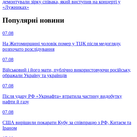
демонтували зірку співака, який виступив на концерті у
«Лужниках»
Популярнi новини
07.08
На Житомирщині чоловік помер у ТЦК після медогляду,
розпочато розслідування
07.08
Військовий і його мати, публічно використовуючи російську,
ображали Україну та українців
07.08
Після удару РФ «Укрнафта» втратила частину видобутку
нафти й газу
07.08
США вирішили покарати Кубу за співпрацю з РФ, Китаєм та
Іраном