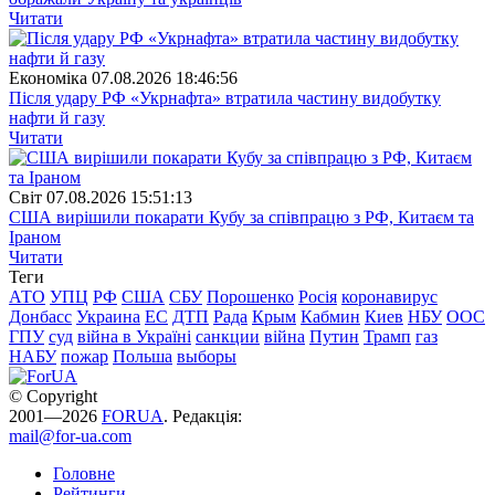
Читати
Економіка
07.08.2026 18:46:56
Після удару РФ «Укрнафта» втратила частину видобутку
нафти й газу
Читати
Свiт
07.08.2026 15:51:13
США вирішили покарати Кубу за співпрацю з РФ, Китаєм та
Іраном
Читати
Теги
АТО
УПЦ
РФ
США
СБУ
Порошенко
Росія
коронавирус
Донбасс
Украина
ЕС
ДТП
Рада
Крым
Кабмин
Киев
НБУ
ООС
ГПУ
суд
війна в Україні
санкции
війна
Путин
Трамп
газ
НАБУ
пожар
Польша
выборы
© Copyright
2001—2026
FORUA
. Редакція:
mail@for-ua.com
Головне
Рейтинги