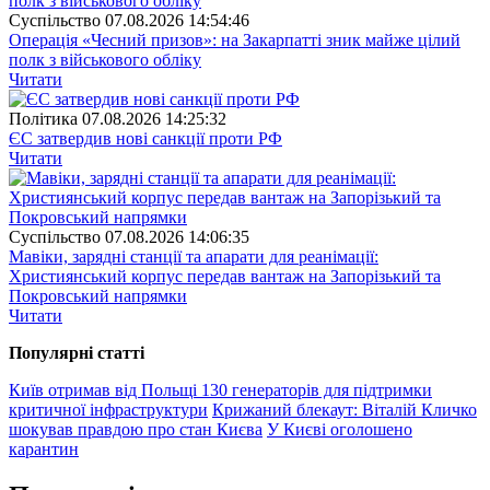
Суспiльство
07.08.2026 14:54:46
Операція «Чесний призов»: на Закарпатті зник майже цілий
полк з військового обліку
Читати
Полiтика
07.08.2026 14:25:32
ЄС затвердив нові санкції проти РФ
Читати
Суспiльство
07.08.2026 14:06:35
Мавіки, зарядні станції та апарати для реанімації:
Християнський корпус передав вантаж на Запорізький та
Покровський напрямки
Читати
Популярнi статтi
Київ отримав від Польщі 130 генераторів для підтримки
критичної інфраструктури
Крижаний блекаут: Віталій Кличко
шокував правдою про стан Києва
У Києві оголошено
карантин