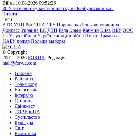
Війна
10.08.2026 09:52:26
ЗСУ загнали окупантів в пастку на Кінбурнській косі
Читати
Теги
АТО
УПЦ
РФ
США
СБУ
Порошенко
Росія
коронавирус
Донбасс
Украина
ЕС
ДТП
Рада
Крым
Кабмин
Киев
НБУ
ООС
ГПУ
суд
війна в Україні
санкции
війна
Путин
Трамп
газ
НАБУ
пожар
Польша
выборы
© Copyright
2001—2026
FORUA
. Редакція:
mail@for-ua.com
Головне
Рейтинги
Точка зору
Енергетика
Інтерв’ю
Столиця
Дайджест
TOP For UA
Суспiльство
Культура
Світ
Економіка