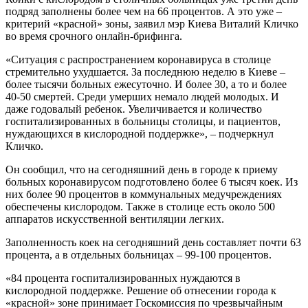
подряд заполнены более чем на 66 процентов. А это уже –
критерий «красной» зоны, заявил мэр Киева Виталий Кличко
во время срочного онлайн-брифинга.
«Ситуация с распространением коронавируса в столице
стремительно ухудшается. За последнюю неделю в Киеве –
более тысячи больных ежесуточно. И более 30, а то и более
40-50 смертей. Среди умерших немало людей молодых. И
даже годовалый ребенок. Увеличивается и количество
госпитализированных в больницы столицы, и пациентов,
нуждающихся в кислородной поддержке», – подчеркнул
Кличко.
Он сообщил, что на сегодняшний день в городе к приему
больных коронавирусом подготовлено более 6 тысяч коек. Из
них более 90 процентов в коммунальных медучреждениях
обеспечены кислородом. Также в столице есть около 500
аппаратов искусственной вентиляции легких.
Заполненность коек на сегодняшний день составляет почти 63
процента, а в отдельных больницах – 99-100 процентов.
«84 процента госпитализированных нуждаются в
кислородной поддержке. Решение об отнесении города к
«красной» зоне принимает Госкомиссия по чрезвычайным