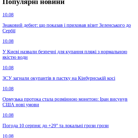
Популярнi новини
10.08
Знаковий дебют: що показав і приховав візит Зеленського до
Сербії
10.08
У Києві назвали безпечні для купання пляжі з нормальною
якістю води
10.08
ЗСУ загнали окупантів в пастку на Кінбурнській косі
10.08
Ормузька протока стала розмінною монетою: Іран висунув
США нові умови
10.08
Погода 10 серпня: до +29° та локальні грози грози
10.08