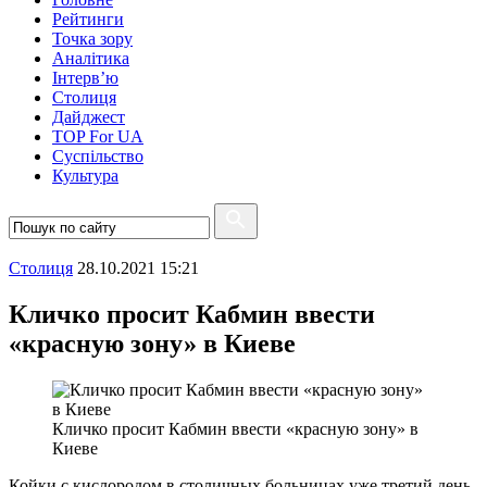
Рейтинги
Точка зору
Аналітика
Інтерв’ю
Столиця
Дайджест
TOP For UA
Суспiльство
Культура
Столиця
28.10.2021 15:21
Кличко просит Кабмин ввести
«красную зону» в Киеве
Кличко просит Кабмин ввести «красную зону» в
Киеве
Койки с кислородом в столичных больницах уже третий день