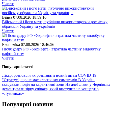
Читати
Війна
07.08.2026 18:59:16
Військовий і його мати, публічно використовуючи російську,
ображали Україну та українців
Читати
Економіка
07.08.2026 18:46:56
Після удару РФ «Укрнафта» втратила частину видобутку
нафти й газу
Читати
Популярнi статтi
Лікарі розповіли як розпізнати новий штам COVID-19
"Стратус", що не має класичних симптомів
В Україні
скасували поділ на карантинні зони
На алеї слави у Чернівцях
демонтували зірку співака, який виступив на концерті у
«Лужниках»
Популярнi новини