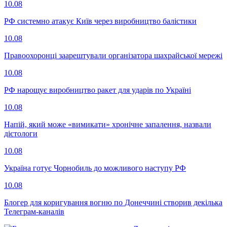
10.08
РФ системно атакує Київ через виробництво балістики
10.08
Правоохоронці заарештували організатора шахрайської мережі
10.08
РФ нарощує виробництво ракет для ударів по Україні
10.08
Напій, який може «вимикати» хронічне запалення, назвали
дієтологи
10.08
Україна готує Чорнобиль до можливого наступу РФ
10.08
Блогер для коригування вогню по Донеччині створив декілька
Телеграм-каналів