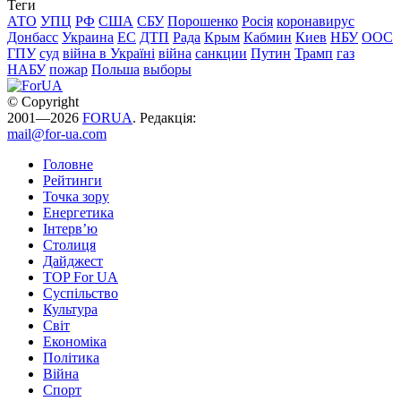
Теги
АТО
УПЦ
РФ
США
СБУ
Порошенко
Росія
коронавирус
Донбасс
Украина
ЕС
ДТП
Рада
Крым
Кабмин
Киев
НБУ
ООС
ГПУ
суд
війна в Україні
війна
санкции
Путин
Трамп
газ
НАБУ
пожар
Польша
выборы
© Copyright
2001—2026
FORUA
. Редакція:
mail@for-ua.com
Головне
Рейтинги
Точка зору
Енергетика
Інтерв’ю
Столиця
Дайджест
TOP For UA
Суспiльство
Культура
Світ
Економіка
Політика
Війна
Спорт