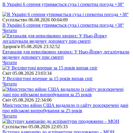
В Україні 6 серпня утримається суха і спекотна погода +38°
Суспiльство
06.08.2026 00:04:09
В Україні 6 серпня утримається суха і спекотна погода +38°
Читати
Здоров'я
05.08.2026 23:32:52
Евтаназія для невиліковно хворих: У Нью-Йорку легалізували
медичну допомогу при смерті
Читати
Свiт
05.08.2026 23:03:34
У Веллінгтоні вперше за 15 років випав сніг
Читати
Свiт
05.08.2026 22:34:06
Міністерство війни США видалило із сайту розсекречені дані
про військові випробування за 25 років
Читати
Суспiльство
05.08.2026 22:05:33
Вступну кампанію до аспірантури продовжено – МОН