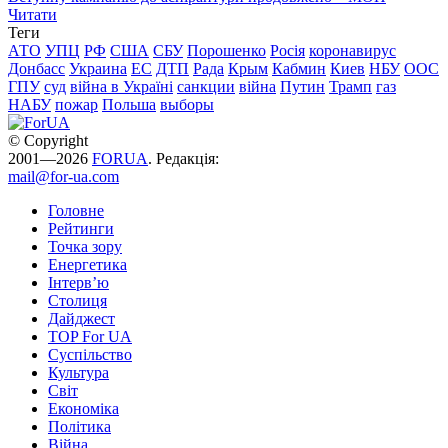
Читати
Теги
АТО
УПЦ
РФ
США
СБУ
Порошенко
Росія
коронавирус
Донбасс
Украина
ЕС
ДТП
Рада
Крым
Кабмин
Киев
НБУ
ООС
ГПУ
суд
війна в Україні
санкции
війна
Путин
Трамп
газ
НАБУ
пожар
Польша
выборы
© Copyright
2001—2026
FORUA
. Редакція:
mail@for-ua.com
Головне
Рейтинги
Точка зору
Енергетика
Інтерв’ю
Столиця
Дайджест
TOP For UA
Суспiльство
Культура
Світ
Економіка
Політика
Війна