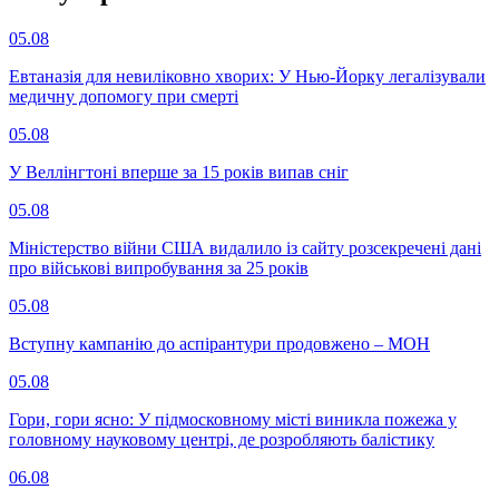
05.08
Евтаназія для невиліковно хворих: У Нью-Йорку легалізували
медичну допомогу при смерті
05.08
У Веллінгтоні вперше за 15 років випав сніг
05.08
Міністерство війни США видалило із сайту розсекречені дані
про військові випробування за 25 років
05.08
Вступну кампанію до аспірантури продовжено – МОН
05.08
Гори, гори ясно: У підмосковному місті виникла пожежа у
головному науковому центрі, де розробляють балістику
06.08