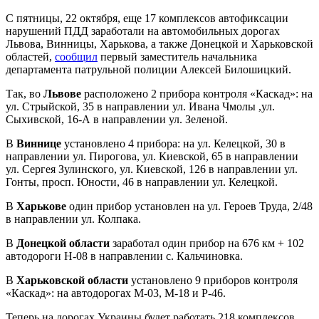
С пятницы, 22 октября, еще 17 комплексов автофиксации
нарушений ПДД заработали на автомобильных дорогах
Львова, Винницы, Харькова, а также Донецкой и Харьковской
областей,
сообщил
первый заместитель начальника
департамента патрульной полиции Алексей Билошицкий.
Так, во
Львове
расположено 2 прибора контроля «Каскад»: на
ул. Стрыйской, 35 в направлении ул. Ивана Чмолы ,ул.
Сыхивской, 16-А в направлении ул. Зеленой.
В
Виннице
установлено 4 прибора: на ул. Келецкой, 30 в
направлении ул. Пирогова, ул. Киевской, 65 в направлении
ул. Сергея Зулинского, ул. Киевской, 126 в направлении ул.
Гонты, просп. Юности, 46 в направлении ул. Келецкой.
В
Харькове
один прибор установлен на ул. Героев Труда, 2/48
в направлении ул. Колпака.
В
Донецкой области
заработал один прибор на 676 км + 102
автодороги Н-08 в направлении с. Кальчиновка.
В
Харьковской области
установлено 9 приборов контроля
«Каскад»: на автодорогах М-03, М-18 и Р-46.
Теперь на дорогах Украины будет работать 218 комплексов