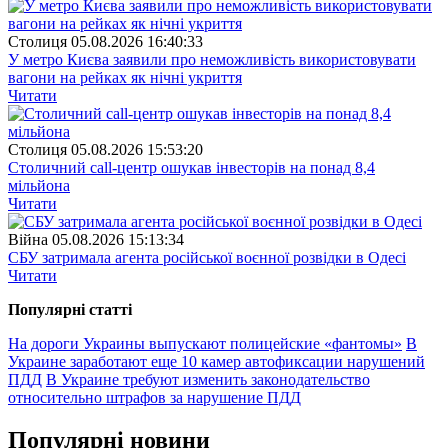
Столиця
05.08.2026 16:40:33
У метро Києва заявили про неможливість використовувати
вагони на рейках як нічні укриття
Читати
Столиця
05.08.2026 15:53:20
Столичний call-центр ошукав інвесторів на понад 8,4
мільйона
Читати
Війна
05.08.2026 15:13:34
СБУ затримала агента російської воєнної розвідки в Одесі
Читати
Популярнi статтi
На дороги Украины выпускают полицейские «фантомы»
В
Украине заработают еще 10 камер автофиксации нарушений
ПДД
В Украине требуют изменить законодательство
относительно штрафов за нарушение ПДД
Популярнi новини