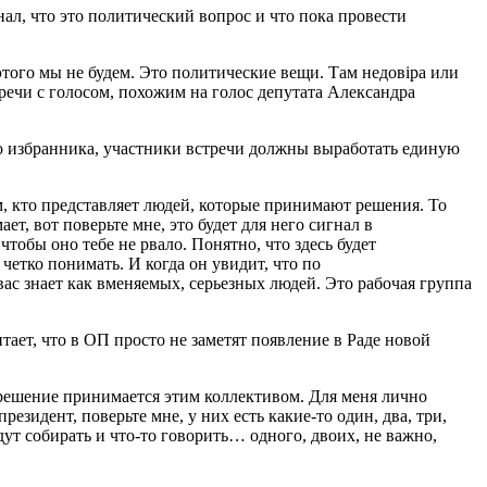
ал, что это политический вопрос и что пока провести
этого мы не будем. Это политические вещи. Там недовіра или
стречи с голосом, похожим на голос депутата Александра
го избранника, участники встречи должны выработать единую
, кто представляет людей, которые принимают решения. То
т, вот поверьте мне, это будет для него сигнал в
тобы оно тебе не рвало. Понятно, что здесь будет
 четко понимать. И когда он увидит, что по
с знает как вменяемых, серьезных людей. Это рабочая группа
тает, что в ОП просто не заметят появление в Раде новой
 решение принимается этим коллективом. Для меня лично
зидент, поверьте мне, у них есть какие-то один, два, три,
удут собирать и что-то говорить… одного, двоих, не важно,