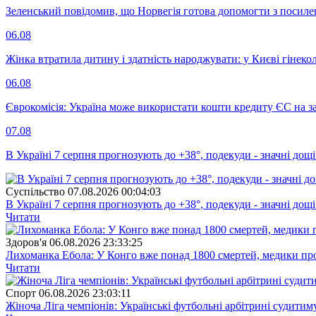
Зеленський повідомив, що Норвегія готова допомогти з посил
06.08
Жінка втратила дитину і здатність народжувати: у Києві гінеко
06.08
Єврокомісія: Україна може використати кошти кредиту ЄС на за
07.08
В Україні 7 серпня прогнозують до +38°, подекуди - значні дощі
Суспiльство
07.08.2026 00:04:03
В Україні 7 серпня прогнозують до +38°, подекуди - значні дощі
Читати
Здоров'я
06.08.2026 23:33:25
Лихоманка Ебола: У Конго вже понад 1800 смертей, медики про
Читати
Спорт
06.08.2026 23:03:11
Жіноча Ліга чемпіонів: Українські футбольні арбітрині судитим