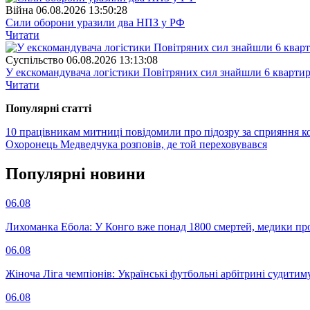
Війна
06.08.2026 13:50:28
Сили оборони уразили два НПЗ у РФ
Читати
Суспiльство
06.08.2026 13:13:08
У екскомандувача логістики Повітряних сил знайшли 6 квартир
Читати
Популярнi статтi
10 працівникам митниці повідомили про підозру за сприяння 
Охоронець Медведчука розповів, де той переховувався
Популярнi новини
06.08
Лихоманка Ебола: У Конго вже понад 1800 смертей, медики про
06.08
Жіноча Ліга чемпіонів: Українські футбольні арбітрині судитим
06.08