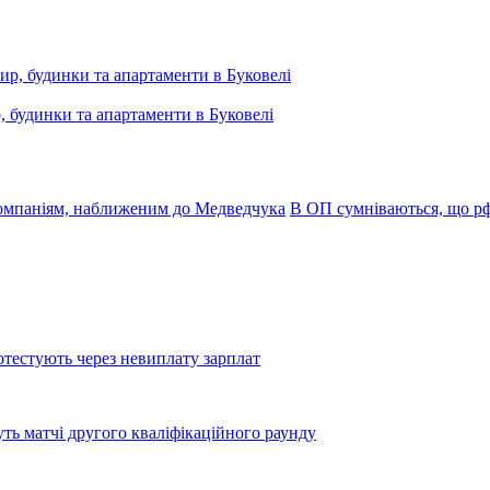
, будинки та апартаменти в Буковелі
компаніям, наближеним до Медведчука
В ОП сумніваються, що рф
тестують через невиплату зарплат
уть матчі другого кваліфікаційного раунду