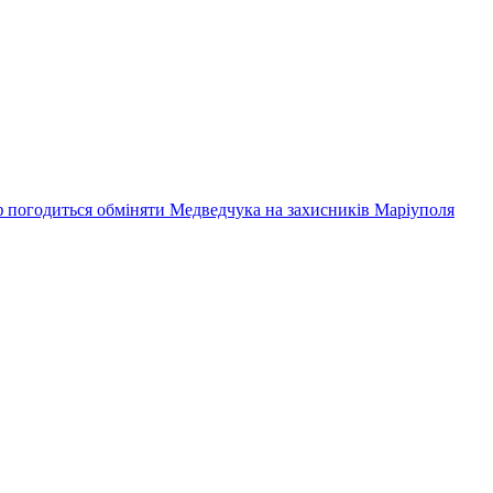
 погодиться обміняти Медведчука на захисників Маріуполя