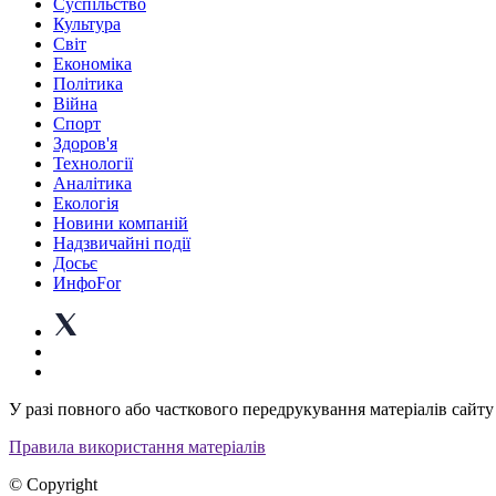
Суспiльство
Культура
Світ
Економіка
Політика
Війна
Спорт
Здоров'я
Технології
Аналітика
Екологія
Новини компаній
Надзвичайні події
Досьє
ИнфоFor
У разі повного або часткового передрукування матеріалів сайту 
Правила використання матеріалів
© Copyright