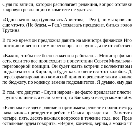
Судя по записи, которой располагает редакция, вопрос отстав
кадровую революцию в комитете не удаться.
«Однозначно надо (увольнять Аристова, – Ред.), но мы кровь н
еще что-то. (Не будем, – Ред.) создавать прецедент, биться гол
Трухина.
В то же время он предложил давить на министра финансов Иго
позицию и вести с ним переговоры от группы, а не от собстве
«Важно, чтобы все было слажено и работало… Министр финансо
есть, если это все происходит в присутствии Сергея Михалыча (
переговорной позиции. Он будет ждать встречи с коллективом н
подключаться и Кирилл, и будет как-то лепится этот колобок. Д
переформатированию комиссий принято решение таким количест
по бюджету, по кодексу, замена подкомитетов. Я думаю, ему д
В том, что депутат «Слуги народа» де-факто предлагает плести
группы влияния, а если заметят, то Банковую всегда можно обм
«Если мы все здесь равные и принимаем решение поднятием рук
начальник – президент и ребята с Офиса президента… Заметят л
четыре, пять, десять важных вопросов в течение года, все. Пра
остальные будем говорить: «Верим, конечно, верим, а можно ч