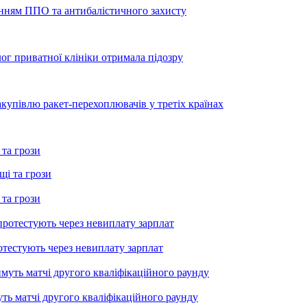
енням ППО та антибалістичного захисту
лог приватної клініки отримала підозру
купівлю ракет-перехоплювачів у третіх країнах
 та грози
 та грози
тестують через невиплату зарплат
уть матчі другого кваліфікаційного раунду