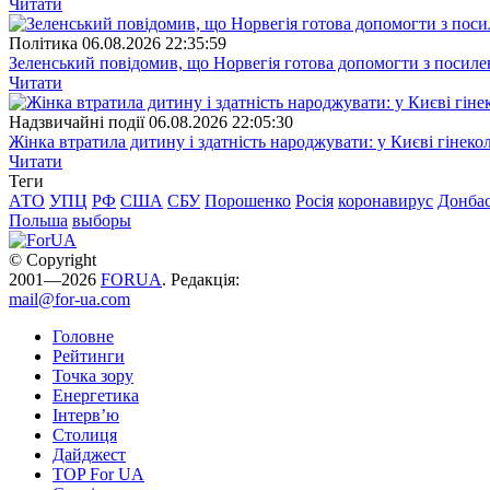
Читати
Полiтика
06.08.2026 22:35:59
Зеленський повідомив, що Норвегія готова допомогти з посил
Читати
Надзвичайні події
06.08.2026 22:05:30
Жінка втратила дитину і здатність народжувати: у Києві гінеко
Читати
Теги
АТО
УПЦ
РФ
США
СБУ
Порошенко
Росія
коронавирус
Донба
Польша
выборы
© Copyright
2001—2026
FORUA
. Редакція:
mail@for-ua.com
Головне
Рейтинги
Точка зору
Енергетика
Інтерв’ю
Столиця
Дайджест
TOP For UA