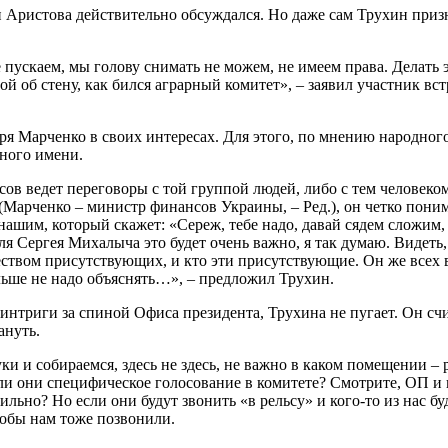
ки Аристова действительно обсуждался. Но даже сам Трухин призн
е пускаем, мы голову снимать не можем, не имеем права. Делать 
овой об стену, как бился аграрный комитет», – заявил участник в
ря Марченко в своих интересах. Для этого, по мнению народно
нного имени.
в ведет переговоры с той группой людей, либо с тем человеком
Марченко – министр финансов Украины, – Ред.), он четко понимае
ашим, который скажет: «Сереж, тебе надо, давай сядем сложим, ч
ля Сергея Михалыча это будет очень важно, я так думаю. Видеть,
вом присутствующих, и кто эти присутствующие. Он же всех ва
альше не надо объяснять…», – предложил Трухин.
 интриги за спиной Офиса президента, Трухина не пугает. Он счи
ануть.
и и собираемся, здесь не здесь, не важно в каком помещении –
и они специфическое голосование в комитете? Смотрите, ОП и пре
вильно? Но если они будут звонить «в рельсу» и кого-то из нас б
тобы нам тоже позвонили.