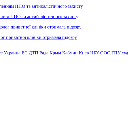
енням ППО та антибалістичного захисту
лог приватної клініки отримала підозру
сс
Украина
ЕС
ДТП
Рада
Крым
Кабмин
Киев
НБУ
ООС
ГПУ
суд