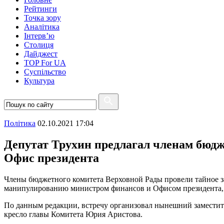
Рейтинги
Точка зору
Аналітика
Інтерв’ю
Столиця
Дайджест
TOP For UA
Суспiльство
Культура
Полiтика
02.10.2021 17:04
Депутат Трухин предлагал членам бюд
Офис президента
Члены бюджетного комитета Верховной Рады провели тайное за
манипулированию министром финансов и Офисом президента
По данным редакции, встречу организовал нынешний заместит
кресло главы Комитета Юрия Аристова.