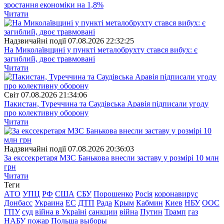
зростання економіки на 1,8%
Читати
Надзвичайні події
07.08.2026 22:32:25
На Миколаївщині у пункті металобрухту стався вибух: є
загиблий, двоє травмовані
Читати
Свiт
07.08.2026 21:34:06
Пакистан, Туреччина та Саудівська Аравія підписали угоду
про колективну оборону
Читати
Надзвичайні події
07.08.2026 20:36:03
За екссекретаря МЗС Банькова внесли заставу у розмірі 10 млн
грн
Читати
Теги
АТО
УПЦ
РФ
США
СБУ
Порошенко
Росія
коронавирус
Донбасс
Украина
ЕС
ДТП
Рада
Крым
Кабмин
Киев
НБУ
ООС
ГПУ
суд
війна в Україні
санкции
війна
Путин
Трамп
газ
НАБУ
пожар
Польша
выборы