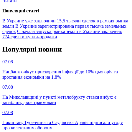
Читати
Популярнi статтi
В Украине уже заключили 15,5 тысячи сделок в рамках рынка
земли
В Украине зарегистрирована первая тысяча земельных
сделок
С начала запуска рынка земли в Украине заключено
774 сделки купли-продажи
Популярнi новини
07.08
Нацбанк очікує прискорення інфляції до 10% цьогоріч та
зростання економіки на 1,8%
07.08
На Миколаївщині у пункті металобрухту стався вибух: є
загиблий, двоє травмовані
07.08
Пакистан, Туреччина та Саудівська Аравія підписали угоду
про колективну оборону