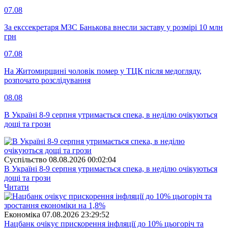
07.08
За екссекретаря МЗС Банькова внесли заставу у розмірі 10 млн
грн
07.08
На Житомирщині чоловік помер у ТЦК після медогляду,
розпочато розслідування
08.08
В Україні 8-9 серпня утримається спека, в неділю очікуються
дощі та грози
Суспiльство
08.08.2026 00:02:04
В Україні 8-9 серпня утримається спека, в неділю очікуються
дощі та грози
Читати
Економіка
07.08.2026 23:29:52
Нацбанк очікує прискорення інфляції до 10% цьогоріч та