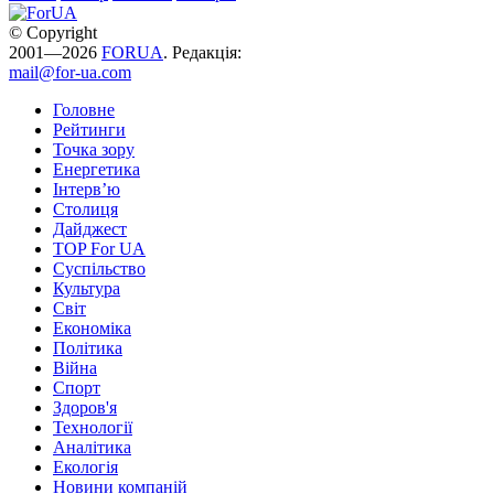
© Copyright
2001—2026
FORUA
. Редакція:
mail@for-ua.com
Головне
Рейтинги
Точка зору
Енергетика
Інтерв’ю
Столиця
Дайджест
TOP For UA
Суспiльство
Культура
Світ
Економіка
Політика
Війна
Спорт
Здоров'я
Технології
Аналітика
Екологія
Новини компаній