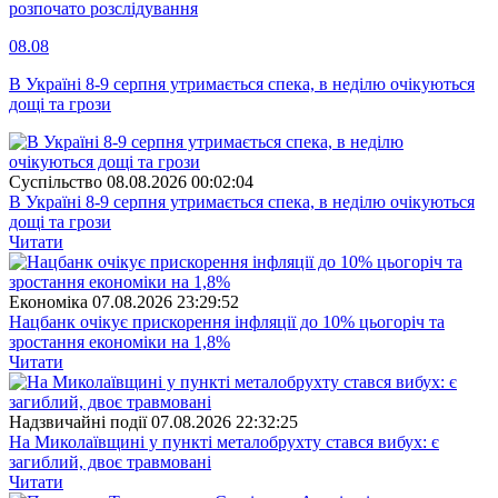
розпочато розслідування
08.08
В Україні 8-9 серпня утримається спека, в неділю очікуються
дощі та грози
Суспiльство
08.08.2026 00:02:04
В Україні 8-9 серпня утримається спека, в неділю очікуються
дощі та грози
Читати
Економіка
07.08.2026 23:29:52
Нацбанк очікує прискорення інфляції до 10% цьогоріч та
зростання економіки на 1,8%
Читати
Надзвичайні події
07.08.2026 22:32:25
На Миколаївщині у пункті металобрухту стався вибух: є
загиблий, двоє травмовані
Читати