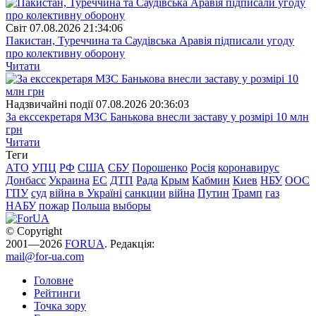
Свiт
07.08.2026 21:34:06
Пакистан, Туреччина та Саудівська Аравія підписали угоду
про колективну оборону
Читати
Надзвичайні події
07.08.2026 20:36:03
За екссекретаря МЗС Банькова внесли заставу у розмірі 10 млн
грн
Читати
Теги
АТО
УПЦ
РФ
США
СБУ
Порошенко
Росія
коронавирус
Донбасс
Украина
ЕС
ДТП
Рада
Крым
Кабмин
Киев
НБУ
ООС
ГПУ
суд
війна в Україні
санкции
війна
Путин
Трамп
газ
НАБУ
пожар
Польша
выборы
© Copyright
2001—2026
FORUA
. Редакція:
mail@for-ua.com
Головне
Рейтинги
Точка зору