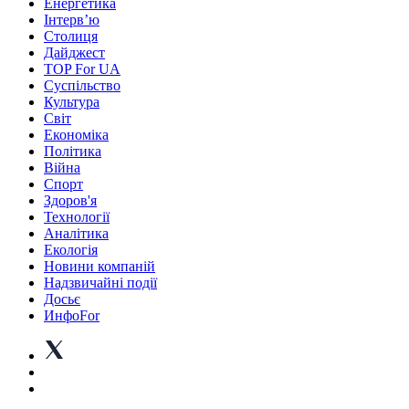
Енергетика
Інтерв’ю
Столиця
Дайджест
TOP For UA
Суспiльство
Культура
Світ
Економіка
Політика
Війна
Спорт
Здоров'я
Технології
Аналітика
Екологія
Новини компаній
Надзвичайні події
Досьє
ИнфоFor