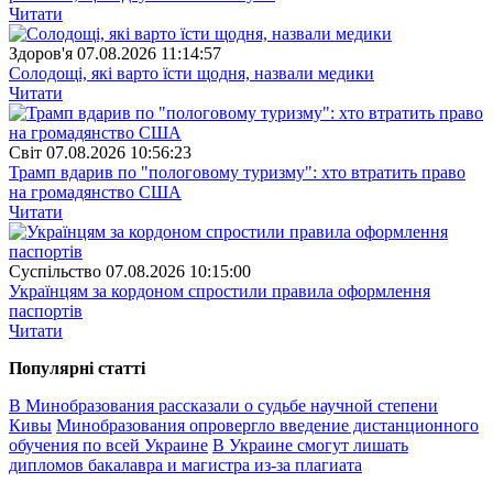
Читати
Здоров'я
07.08.2026 11:14:57
Солодощі, які варто їсти щодня, назвали медики
Читати
Свiт
07.08.2026 10:56:23
Трамп вдарив по "пологовому туризму": хто втратить право
на громадянство США
Читати
Суспiльство
07.08.2026 10:15:00
Українцям за кордоном спростили правила оформлення
паспортів
Читати
Популярнi статтi
В Минобразования рассказали о судьбе научной степени
Кивы
Минобразования опровергло введение дистанционного
обучения по всей Украине
В Украине смогут лишать
дипломов бакалавра и магистра из-за плагиата