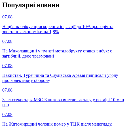
Популярнi новини
07.08
Нацбанк очікує прискорення інфляції до 10% цьогоріч та
зростання економіки на 1,8%
07.08
На Миколаївщині у пункті металобрухту стався вибух: є
загиблий, двоє травмовані
07.08
Пакистан, Туреччина та Саудівська Аравія підписали угоду
про колективну оборону
07.08
За екссекретаря МЗС Банькова внесли заставу у розмірі 10 млн
грн
07.08
На Житомирщині чоловік помер у ТЦК після медогляду,