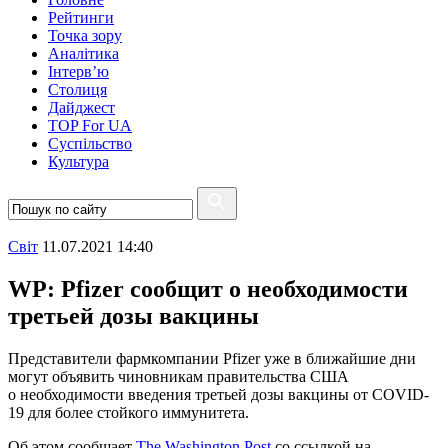
Рейтинги
Точка зору
Аналітика
Інтерв’ю
Столиця
Дайджест
TOP For UA
Суспiльство
Культура
Свiт
11.07.2021 14:40
WP: Pfizer сообщит о необходимости
третьей дозы вакцины
Представители фармкомпании Pfizer уже в ближайшие дни
могут объявить чиновникам правительства США
о необходимости введения третьей дозы вакцины от COVID-
19 для более стойкого иммунитета.
Об этом сообщает
The Washington Post
со ссылкой на