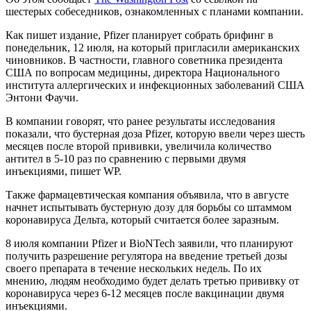
шестерых собеседников, ознакомленных с планами компании.
Как пишет издание, Pfizer планирует собрать брифинг в
понедельник, 12 июля, на который пригласили американских
чиновников. В частности, главного советника президента
США по вопросам медицины, директора Национального
института аллергических и инфекционных заболеваний США
Энтони Фаучи.
В компании говорят, что ранее результаты исследования
показали, что бустерная доза Pfizer, которую ввели через шесть
месяцев после второй прививки, увеличила количество
антител в 5-10 раз по сравнению с первыми двумя
инъекциями, пишет WP.
Также фармацевтическая компания объявила, что в августе
начнет испытывать бустерную дозу для борьбы со штаммом
коронавируса Дельта, который считается более заразным.
8 июля компании Pfizer и BioNTech заявили, что планируют
получить разрешение регулятора на введение третьей дозы
своего препарата в течение нескольких недель. По их
мнению, людям необходимо будет делать третью прививку от
коронавируса через 6-12 месяцев после вакцинации двумя
инъекциями.