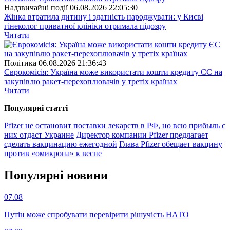
Надзвичайні події
06.08.2026 22:05:30
Жінка втратила дитину і здатність народжувати: у Києві
гінеколог приватної клініки отримала підозру
Читати
Полiтика
06.08.2026 21:36:43
Єврокомісія: Україна може використати кошти кредиту ЄС на
закупівлю ракет-перехоплювачів у третіх країнах
Читати
Популярнi статтi
Pfizer не остановит поставки лекарств в РФ, но всю прибыль с
них отдаст Украине
Директор компании Pfizer предлагает
сделать вакцинацию ежегодной
Глава Pfizer обещает вакцину
против «омикрона» к весне
Популярнi новини
07.08
Путін може спробувати перевірити рішучість НАТО