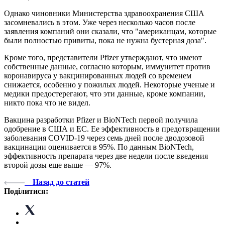
Однако чиновники Министерства здравоохранения США
засомневались в этом. Уже через несколько часов после
заявления компаний они сказали, что "американцам, которые
были полностью привиты, пока не нужна бустерная доза".
Кроме того, представители Pfizer утверждают, что имеют
собственные данные, согласно которым, иммунитет против
коронавируса у вакцинированных людей со временем
снижается, особенно у пожилых людей. Некоторые ученые и
медики предостерегают, что эти данные, кроме компании,
никто пока что не видел.
Вакцина разработки Pfizer и BioNTech первой получила
одобрение в США и ЕС. Ее эффективность в предотвращении
заболевания COVID-19 через семь дней после дводозовой
вакцинации оценивается в 95%. По данным BioNTech,
эффективность препарата через две недели после введения
второй дозы еще выше — 97%.
Назад до статей
Поділитися: