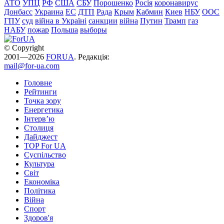
АТО
УПЦ
РФ
США
СБУ
Порошенко
Росія
коронавирус
Донбасс
Украина
ЕС
ДТП
Рада
Крым
Кабмин
Киев
НБУ
ООС
ГПУ
суд
війна в Україні
санкции
війна
Путин
Трамп
газ
НАБУ
пожар
Польша
выборы
© Copyright
2001—2026
FORUA
. Редакція:
mail@for-ua.com
Головне
Рейтинги
Точка зору
Енергетика
Інтерв’ю
Столиця
Дайджест
TOP For UA
Суспiльство
Культура
Світ
Економіка
Політика
Війна
Спорт
Здоров'я