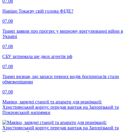
07.08
Навіщо Токаєву свій голова ФІДЕ?
07.08
Трамп заявив про прогрес у мирному врегулюванні війни в
Україні
07.08
СБУ затримала ще двох агентів рф
07.08
Трамп визнав, що запаси певних видів боєприпасів стали
обмеженішими
07.08
Мавіки, зарядні станції та апарати для реанімації:
Християнський корпус передав вантаж на Запорізький та
Покровський напрямки