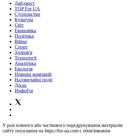
Дайджест
TOP For UA
Суспiльство
Культура
Світ
Економіка
Політика
Війна
Спорт
Здоров'я
Технології
Аналітика
Екологія
Новини компаній
Надзвичайні події
Досьє
ИнфоFor
У разі повного або часткового передрукування матеріалів
сайту посилання на https://for-ua.com є обов'язковим