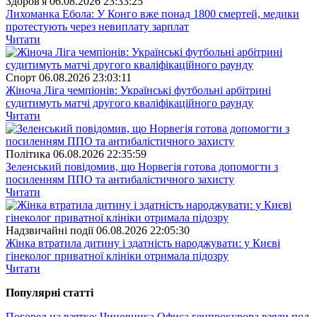
Здоров'я
06.08.2026 23:33:25
Лихоманка Ебола: У Конго вже понад 1800 смертей, медики
протестують через невиплату зарплат
Читати
Спорт
06.08.2026 23:03:11
Жіноча Ліга чемпіонів: Українські футбольні арбітрині
судитимуть матчі другого кваліфікаційного раунду
Читати
Полiтика
06.08.2026 22:35:59
Зеленський повідомив, що Норвегія готова допомогти з
посиленням ППО та антибалістичного захисту
Читати
Надзвичайні події
06.08.2026 22:05:30
Жінка втратила дитину і здатність народжувати: у Києві
гінеколог приватної клініки отримала підозру
Читати
Популярнi статтi
Погорел на взятке: Чиновника Офиса генпрокурора взяли под