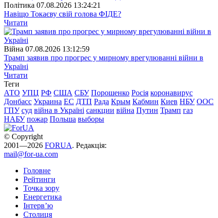
Полiтика
07.08.2026 13:24:21
Навіщо Токаєву свій голова ФІДЕ?
Читати
Війна
07.08.2026 13:12:59
Трамп заявив про прогрес у мирному врегулюванні війни в
Україні
Читати
Теги
АТО
УПЦ
РФ
США
СБУ
Порошенко
Росія
коронавирус
Донбасс
Украина
ЕС
ДТП
Рада
Крым
Кабмин
Киев
НБУ
ООС
ГПУ
суд
війна в Україні
санкции
війна
Путин
Трамп
газ
НАБУ
пожар
Польша
выборы
© Copyright
2001—2026
FORUA
. Редакція:
mail@for-ua.com
Головне
Рейтинги
Точка зору
Енергетика
Інтерв’ю
Столиця