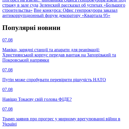
стражу в зале суда
Зеленский рассказал об успехах «Большого
строительства»
Вне конкурса: Офис генпрокурора заказал
антикоррупционный форум декоратору «Квартала 95»
Популярнi новини
07.08
Мавіки, зарядні станції та апарати для реанімації:
Християнський корпус передав вантаж на Запорізький та
Покровський напрямки
07.08
Путін може спробувати перевірити рішучість НАТО
07.08
Навіщо Токаєву свій голова ФІДЕ?
07.08
Трамп заявив про прогрес у мирному врегулюванні війни в
Україні