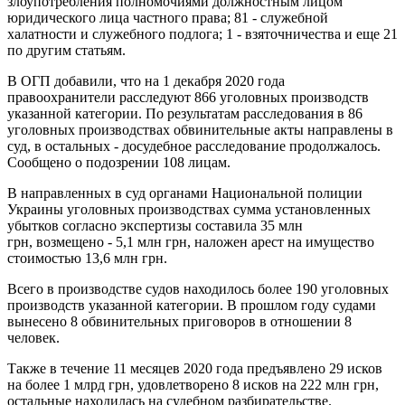
злоупотребления полномочиями должностным лицом
юридического лица частного права; 81 - служебной
халатности и служебного подлога; 1 - взяточничества и еще 21
по другим статьям.
В ОГП добавили, что на 1 декабря 2020 года
правоохранители расследуют 866 уголовных производств
указанной категории. По результатам расследования в 86
уголовных производствах обвинительные акты направлены в
суд, в остальных - досудебное расследование продолжалось.
Сообщено о подозрении 108 лицам.
В направленных в суд органами Национальной полиции
Украины уголовных производствах сумма установленных
убытков согласно экспертизы составила 35 млн
грн, возмещено - 5,1 млн грн, наложен арест на имущество
стоимостью 13,6 млн грн.
Всего в производстве судов находилось более 190 уголовных
производств указанной категории. В прошлом году судами
вынесено 8 обвинительных приговоров в отношении 8
человек.
Также в течение 11 месяцев 2020 года предъявлено 29 исков
на более 1 млрд грн, удовлетворено 8 исков на 222 млн грн,
остальные находилась на судебном разбирательстве.