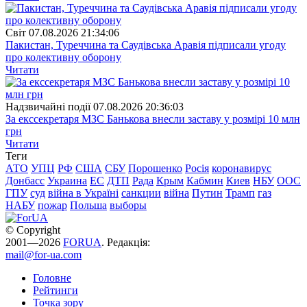
Свiт
07.08.2026 21:34:06
Пакистан, Туреччина та Саудівська Аравія підписали угоду
про колективну оборону
Читати
Надзвичайні події
07.08.2026 20:36:03
За екссекретаря МЗС Банькова внесли заставу у розмірі 10 млн
грн
Читати
Теги
АТО
УПЦ
РФ
США
СБУ
Порошенко
Росія
коронавирус
Донбасс
Украина
ЕС
ДТП
Рада
Крым
Кабмин
Киев
НБУ
ООС
ГПУ
суд
війна в Україні
санкции
війна
Путин
Трамп
газ
НАБУ
пожар
Польша
выборы
© Copyright
2001—2026
FORUA
. Редакція:
mail@for-ua.com
Головне
Рейтинги
Точка зору