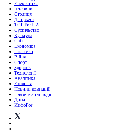
Енергетика
Інтерв’ю
Столиця
Дайджест
TOP For UA
Суспiльство
Культура
Світ
Економіка
Політика
Війна
Спорт
Здоров'я
Технології
Аналітика
Екологія
Новини компаній
Надзвичайні події
Досьє
ИнфоFor