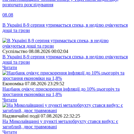
розпочато розслідування
08.08
В Україні 8-9 серпня утримається спека, в неділю очікуються
дощі та грози
Суспiльство
08.08.2026 00:02:04
В Україні 8-9 серпня утримається спека, в неділю очікуються
дощі та грози
Читати
Економіка
07.08.2026 23:29:52
Нацбанк очікує прискорення інфляції до 10% цьогоріч та
зростання економіки на 1,8%
Читати
Надзвичайні події
07.08.2026 22:32:25
На Миколаївщині у пункті металобрухту стався вибух: є
загиблий, двоє травмовані
Читати