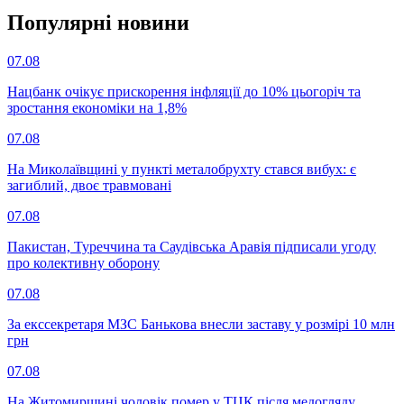
Популярнi новини
07.08
Нацбанк очікує прискорення інфляції до 10% цьогоріч та
зростання економіки на 1,8%
07.08
На Миколаївщині у пункті металобрухту стався вибух: є
загиблий, двоє травмовані
07.08
Пакистан, Туреччина та Саудівська Аравія підписали угоду
про колективну оборону
07.08
За екссекретаря МЗС Банькова внесли заставу у розмірі 10 млн
грн
07.08
На Житомирщині чоловік помер у ТЦК після медогляду,