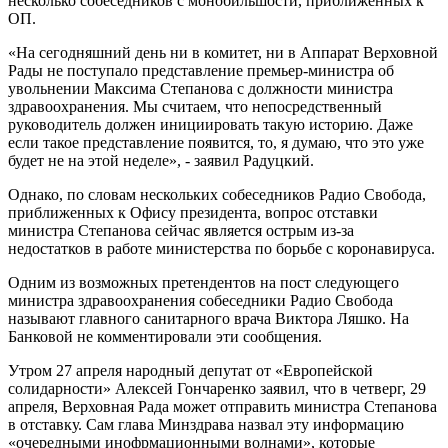
несколько собеседников с монобильшости, приближенных к
ОП.
«На сегодняшний день ни в комитет, ни в Аппарат Верховной
Рады не поступало представление премьер-министра об
увольнении Максима Степанова с должности министра
здравоохранения. Мы считаем, что непосредственный
руководитель должен инициировать такую ​​историю. Даже
если такое представление появится, то, я думаю, что это уже
будет не на этой неделе», - заявил Радуцкий.
Однако, по словам нескольких собеседников Радио Свобода,
приближенных к Офису президента, вопрос отставки
министра Степанова сейчас является острым из-за
недостатков в работе министерства по борьбе с коронавируса.
Одним из возможных претендентов на пост следующего
министра здравоохранения собеседники Радио Свобода
называют главного санитарного врача Виктора Ляшко. На
Банковой не комментировали эти сообщения.
Утром 27 апреля народный депутат от «Европейской
солидарности» Алексей Гончаренко заявил, что в четверг, 29
апреля, Верховная Рада может отправить министра Степанова
в отставку. Сам глава Минздрава назвал эту информацию
«очередными инофрмационными волнами», которые