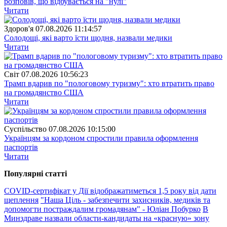
розповів, що відбувається на "нулі"
Читати
Здоров'я
07.08.2026 11:14:57
Солодощі, які варто їсти щодня, назвали медики
Читати
Свiт
07.08.2026 10:56:23
Трамп вдарив по "пологовому туризму": хто втратить право
на громадянство США
Читати
Суспiльство
07.08.2026 10:15:00
Українцям за кордоном спростили правила оформлення
паспортів
Читати
Популярнi статтi
COVID-сертифікат у Дії відображатиметься 1,5 року від дати
щеплення
"Наша Ціль - забезпечити захисників, медиків та
допомогти постраждалим громадянам" - Юліан Побурко
В
Минздраве назвали области-кандидаты на «красную» зону