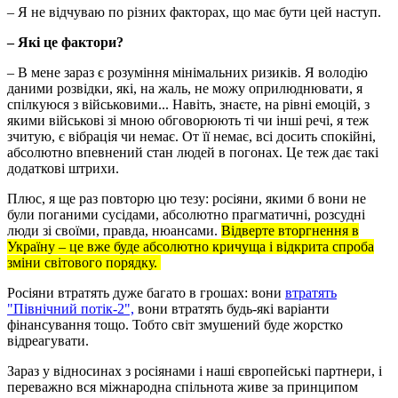
– Я не відчуваю по різних факторах, що має бути цей наступ.
–
Які це фактори?
– В мене зараз є розуміння мінімальних ризиків. Я володію
даними розвідки, які, на жаль, не можу оприлюднювати, я
спілкуюся з військовими... Навіть, знаєте, на рівні емоцій, з
якими військові зі мною обговорюють ті чи інші речі, я теж
зчитую, є вібрація чи немає. От її немає, всі досить спокійні,
абсолютно впевнений стан людей в погонах. Це теж дає такі
додаткові штрихи.
Плюс, я ще раз повторю цю тезу: росіяни, якими б вони не
були поганими сусідами, абсолютно прагматичні, розсудні
люди зі своїми, правда, нюансами.
Відверте вторгнення в
Україну – це вже буде абсолютно кричуща і відкрита спроба
зміни світового порядку.
Росіяни втратять дуже багато в грошах: вони
втратять
"Північний потік-2",
вони втратять будь-які варіанти
фінансування тощо. Тобто світ змушений буде жорстко
відреагувати.
Зараз у відносинах з росіянами і наші європейські партнери, і
переважно вся міжнародна спільнота живе за принципом