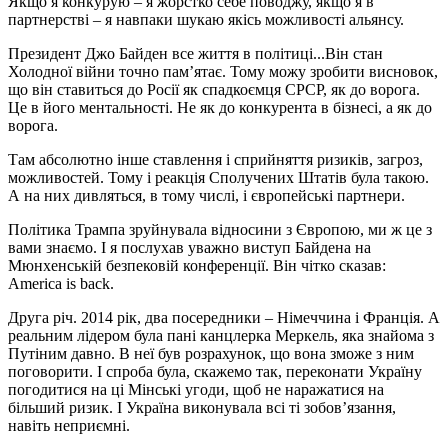
Якщо я конкурую – я жорстко себе поводжу, якщо я в
партнерстві – я навпаки шукаю якісь можливості альянсу.
Президент Джо Байден все життя в політиці...Він стан
Холодної війни точно пам’ятає. Тому можу зробити висновок,
що він ставиться до Росії як спадкоємця СРСР, як до ворога.
Це в його ментальності. Не як до конкурента в бізнесі, а як до
ворога.
Там абсолютно інше ставлення і сприйняття ризиків, загроз,
можливостей. Тому і реакція Сполучених Штатів була такою.
А на них дивляться, в тому числі, і європейські партнери.
Політика Трампа зруйнувала відносини з Європою, ми ж це з
вами знаємо. І я послухав уважно виступ Байдена на
Мюнхенській безпековій конференції. Він чітко сказав:
America is back.
Друга річ. 2014 рік, два посередники – Німеччина і Франція. А
реальним лідером була пані канцлерка Меркель, яка знайома з
Путіним давно. В неї був розрахунок, що вона зможе з ним
поговорити. І спроба була, скажемо так, переконати Україну
погодитися на ці Мінські угоди, щоб не наражатися на
більший ризик. І Україна виконувала всі ті зобов’язання,
навіть неприємні.