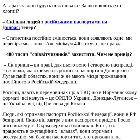
А зараз як вони будуть пояснювати? За що воюють їхні
хлопці?
–
Скільки людей з
російськими паспортами на
Донбасі
тепер?
– Статистика постійно змінюється, вони заявляють одне, ми
перевіряємо – інше. Але мінімум 400 тисяч є, це правда.
–
400 тисяч "співвітчизників" захистити. Чим не привід?
– Як привід – ви праві, для цього воно і створено насправді.
Ті ж люди, які отримують російські паспорти в Донецькій і
Луганській областях, вони ж не мають місця проживання
постійного в Російській Федерації.
Росіяни, навіть в перемовинах що в ТКГ, що в Нормандському
форматі, всі кажуть – це ОРДЛО України, Донецьк-Луганськ –
це Україна, всі, від Гризлова до Козака.
Люди, які отримали паспорти Російської Федерації, вони в РФ
безправні. Якщо він завтра з цим паспортом приїде в Росію,
його виженуть. Окрім верхівки бойовиків. Бо ті, хто
працюють в окупаційних "владах", вони отримали
реєстрацію, ми бачили паспорти тих, хто приходить на