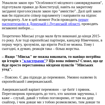
Ухвалили закон про "Особливості місцевого самоврядування",
підготували правки до Конституції, навіть на закритому
засіданні проголосували закон про "амністію". Далі цей закон
мав би підписати спікер парламенту і направити на підпис
президенту. Але в цей момент Росія проводить
першу
паспортизацію в Донецькій і Луганській області
, проводять
незаконні вибори…
Теоретично Мінські угоди мали бути виконані до кінця 2015-
го року. Але тоді європейські партнери, канцлер Німеччини, в
першу чергу, зрозуміли, що вірити Росії не можна. Тому і
сьогодні, я думаю, реакція така – більш жорстка.
–
Якщо "Мінськ" не можна виконати, то навіщо потрібна
ця історія з
"кластерами"
? Що вона змінить? Схоже, що це
буде просто перестановка місцями пунктів "Мінських
угод".
– Поясню. Є два підходи до перемовин. Умовно назвемо їх
європейський і американський.
Американський варіант перемовин – це батіг і пряник.
Переговорник приходить до того, хто захопив заручника, і
каже – слухай, давай з тобою поговоримо, от там на даху
снайпер, і чим довше ми з тобою розмовляємо, тим довше ти