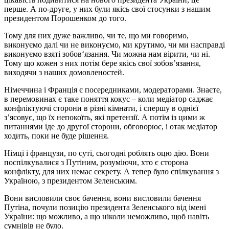
перше. А по-друге, у них були якісь свої стосунки з нашим
президентом Порошенком до того.
Тому для них дуже важливо, чи те, що ми говоримо,
виконуємо далі чи не виконуємо, ми крутимо, чи ми насправді
виконуємо взяті зобов‘язання. Чи можна нам вірити, чи ні.
Тому що кожен з них потім бере якісь свої зобов’язання,
виходячи з наших домовленостей.
Німеччина і Франція є посередниками, модераторами. Знаєте,
в перемовинах є таке поняття кокус – коли медіатор саджає
конфліктуючі сторони в різні кімнати, і спершу в однієї
з’ясовує, що їх непокоїть, які претензії. А потім із цими ж
питаннями іде до другої сторони, обговорює, і отак медіатор
ходить, поки не буде рішення.
Німці і французи, по суті, сьогодні роблять оцю дію. Вони
поспілкувалися з Путіним, розуміючи, хто є сторона
конфлікту, для них немає секрету. А тепер було спілкування з
Україною, з президентом Зеленським.
Вони висловили своє бачення, вони висловили бачення
Путіна, почули позицію президента Зеленського від імені
України: що можливо, а що ніколи неможливо, щоб навіть
сумнівів не було.