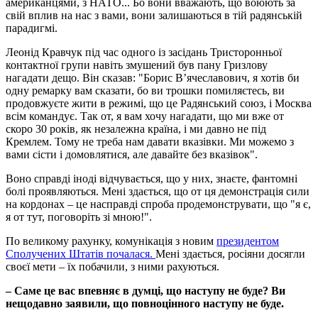
американцями, з НАТО... Бо вони вважають, що воюють за
свій вплив на нас з вами, вони залишаються в тій радянській
парадигмі.
Леонід Кравчук під час одного із засідань Тристоронньої
контактної групи навіть змушений був пану Гризлову
нагадати дещо. Він сказав: "Борис В’ячеславович, я хотів би
одну ремарку вам сказати, бо ви трошки помиляєтесь, ви
продовжуєте жити в режимі, що це Радянський союз, і Москва
всім командує. Так от, я вам хочу нагадати, що ми вже от
скоро 30 років, як незалежна країна, і ми давно не під
Кремлем. Тому не треба нам давати вказівки. Ми можемо з
вами сісти і домовлятися, але давайте без вказівок".
Воно справді іноді відчувається, що у них, знаєте, фантомні
болі проявляються. Мені здається, що от ця демонстрація сили
на кордонах – це насправді спроба продемонструвати, що "я є,
я от тут, поговоріть зі мною!".
По великому рахунку, комунікація з новим
президентом
Сполучених Штатів почалася.
Мені здається, росіяни досягли
своєї мети – їх побачили, з ними рахуються.
–
Саме це вас впевняє в думці, що наступу не буде? Ви
нещодавно заявили, що повноцінного наступу не буде.