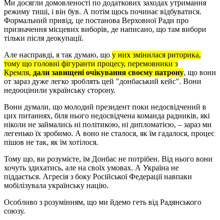
Ми досягли домовленості по додаткових заходах утримання
режиму тиші, і він був. А потім щось починає відбуватися.
Формальний привід, це постанова Верховної Ради про
призначення місцевих виборів, де написано, що там вибори
тільки після деокупації.
Але насправді, я так думаю, що
у них змінилася риторика,
тому що головні фігуранти процесу, перемовники з
Кремля,
дали завищені очікування своєму патрону
, що вони
от зараз дуже легко зроблять цей "донбаський кейс". Вони
недооцінили українську сторону.
Вони думали, що молодий президент поки недосвідчений в
цих питаннях, біля нього недосвідчена команда радників, які
ніколи не займались ні політикою, ні дипломатією, – зараз ми
легенько їх зробимо. А воно не сталося, як їм гадалося, процес
пішов не так, як їм хотілося.
Тому що, ви розумієте, їм Донбас не потрібен. Від нього вони
хочуть здихатись, але на своїх умовах. А Україна не
піддається. Агресія з боку Російської Федерації навпаки
мобілізувала українську націю.
Особливо з розумінням, що ми йдемо геть від Радянського
союзу.