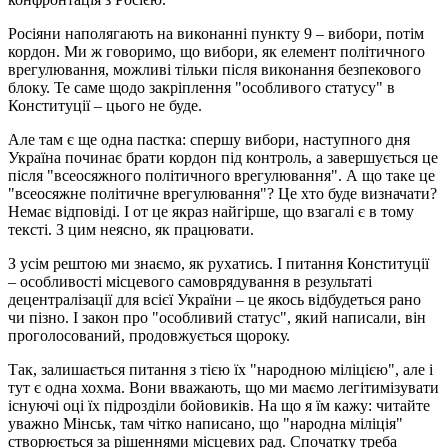
Росіяни наполягають на виконанні пункту 9 – вибори, потім
кордон. Ми ж говоримо, що вибори, як елемент політичного
врегулювання, можливі тільки після виконання безпекового
блоку. Те саме щодо закріплення "особливого статусу" в
Конституції – цього не буде.
Але там є ще одна пастка: спершу вибори, наступного дня
Україна починає брати кордон під контроль, а завершується це
після "всеосяжного політичного врегулювання". А що таке це
"всеосяжне політичне врегулювання"? Це хто буде визначати?
Немає відповіді. І от це якраз найгірше, що взагалі є в тому
тексті. З цим неясно, як працювати.
З усім рештою ми знаємо, як рухатись. І питання Конституції
– особливості місцевого самоврядування в результаті
децентралізації для всієї України – це якось відбудеться рано
чи пізно. І закон про "особливий статус", який написали, він
проголосований, продовжується щороку.
Так, залишається питання з тією їх "народною міліцією", але і
тут є одна хохма. Вони вважають, що ми маємо легітимізувати
існуючі оці їх підрозділи бойовиків. На що я їм кажу: читайте
уважно Мінськ, там чітко написано, що "народна міліція"
створюється за рішеннями місцевих рад. Спочатку треба