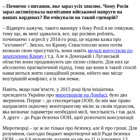
– Почнемо з питання, яке зараз усіх хвилює. Чому Росія
зараз активізувала нагнітання військової напруги на
наших кордонах? Ви очікували на такий сценарій?
– Відверто кажучи, такого маневру з боку Росії я не очікував,
тому що, як мені здавалося, все, що росіяни роблять,
починаючи з агресії у 2014-го році, це відома казка про
"ихтамнет". Звісно, по Криму, Севастополю вони потім
визнали свою присутність, вони навіть
медалі випустили по
захопленню Криму
і т.д. Але в Донецькій і Луганській
областях вони продовжують цю пісню співати. Для них це
абсолютно прагматичний підхід, тому що вони в такий спосіб
намагаються зняти санкційний режим, нібито має місце
внутрішній конфлікт, а їх там немає.
Навіть, якщо пам’ятаєте, у 2015 році була ініціатива
президента України про
миротворців на Донбасі
, було два
звернення. Перше – до генсекретаря ООН, бо він має право
направляти оціночну моніторингову місію за своїм підписом,
яка визначає параметри необхідної місії, чисельність і так далі.
А друге – до Ради безпеки ООН, щоб розпочати консультації.
Миротворці – це ж не тільки про безпеку, але й про гроші. Для
розуміння, сьогодні бюджет миротворчої місії Ради безпеки
ООН – це 6,6 мільярдів доларів на рік на 11 із існуючих 13