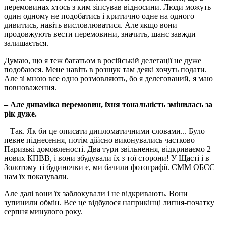
перемовинах хтось з ким зіпсував відносини. Люди можуть
один одному не подобатись і критично одне на одного
дивитись, навіть висловлюватися. Але якщо вони
продовжують вести перемовини, значить, шанс завжди
залишається.
Думаю, що я теж багатьом в російській делегації не дуже
подобаюся. Мене навіть в розшук там деякі хочуть подати.
Але зі мною все одно розмовляють, бо я делегований, я маю
повноваження.
– Але
динаміка перемовин, їхня тональність змінилась за
рік дуже.
– Так. Як би це описати дипломатичними словами... Було
певне піднесення, потім дійсно виконувались частково
Паризькі домовленості. Два тури звільнення, відкриваємо 2
нових КПВВ, і вони збудували їх з тої сторони! У Щасті і в
Золотому ті будиночки є, ми бачили фотографії. СММ ОБСЄ
нам їх показували.
Але далі вони їх заблокували і не відкривають. Вони
зупинили обмін. Все це відбулося наприкінці липня-початку
серпня минулого року.