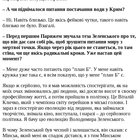
–
А чи піднімалося питання постачання води у Крим?
– Ні. Навіть близько. Це якісь фейкові чутки, такого навіть
близько не було. Взагалі.
–
Перед першим Парижем звучала теза Зеленського про те,
що він дає сам собі рік, щоб зрушити питання миру з
мертвої точки. Якщо через рік цього не станеться, то там
стіна, чи ще якісь радикальні кроки. Уже настав цей
момент?
– Мене дуже часто питають про "план Б". У мене навіть
кружка уже така є, я всім показую, що у мене "план Б" є.
Якщо ж серйозно, то я мав можливість спостерігати, як на
моїх очах змінювались дві людини, які досягли висот в своєму
професійному житті, а потім прийшли в політику. Це Віталій
Кличко, який з чемпіона світу перейшов в міські голови. І
зараз я спостерігаю еволюцію від людини, яка займалася
творчістю, знімала кіно, виступала, і наразі – до серйозного
політика. Я бачу цю еволюцію Володимира Зеленського.
В чому Зеленський був чесний і залишається, він сказав: є
Мінськ, який мені як спадок дістався, я з тим Мінськом