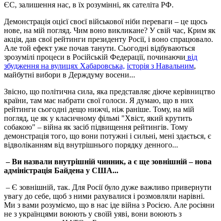
ЄС, залишення нас, в їх розумінні, як сателіта РФ.
Демонстрація оцієї своєї військової ніби переваги – це щось
нове, на мій погляд. Чим воно викликане? У свій час, Крим як
акція, дав свої рейтинги президенту Росії, і воно спрацювало.
Але той ефект уже почав танути. Сьогодні відбуваються
зрозумілі процеси в Російській Федерації, починаючи
від
збудження на вулицях Хабаровська,
історія з Навальним
,
майбутні вибори в Держдуму восени...
Звісно, що політична сила, яка представляє діюче керівництво
країни, там має набрати свої голоси. Я думаю, що в них
рейтинги сьогодні дещо нижчі, ніж раніше. Тому, на мій
погляд, це як у класичному фільмі "Хвіст, який крутить
собакою" – війна як засіб підвищення рейтингів. Тому
демонстрація того, що вони потужні і сильні, мені здається, є
відволіканням від внутрішнього порядку денного...
– Ви назвали внутрішній чинник, а є ще зовнішній – нова
адміністрація Байдена у США...
– Є зовнішній, так. Для Росії було дуже важливо привернути
увагу до себе, щоб з ними рахувалися і розмовляли нарівні.
Ми з вами розуміємо, що в нас іде війна з Росією. Але росіяни
не з українцями воюють у своїй уяві, вони воюють з