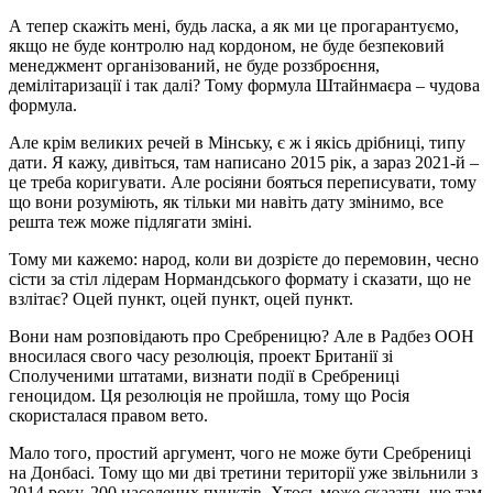
А тепер скажіть мені, будь ласка, а як ми це прогарантуємо,
якщо не буде контролю над кордоном, не буде безпековий
менеджмент організований, не буде роззброєння,
демілітаризації і так далі? Тому формула Штайнмаєра – чудова
формула.
Але крім великих речей в Мінську, є ж і якісь дрібниці, типу
дати. Я кажу, дивіться, там написано 2015 рік, а зараз 2021-й –
це треба коригувати. Але росіяни бояться переписувати, тому
що вони розуміють, як тільки ми навіть дату змінимо, все
решта теж може підлягати зміні.
Тому ми кажемо: народ, коли ви дозрієте до перемовин, чесно
сісти за стіл лідерам Нормандського формату і сказати, що не
взлітає? Оцей пункт, оцей пункт, оцей пункт.
Вони нам розповідають про Сребреницю? Але в Радбез ООН
вносилася свого часу резолюція, проект Британії зі
Сполученими штатами, визнати події в Сребрениці
геноцидом. Ця резолюція не пройшла, тому що Росія
скористалася правом вето.
Мало того, простий аргумент, чого не може бути Сребрениці
на Донбасі. Тому що ми дві третини території уже звільнили з
2014 року, 200 населених пунктів. Хтось може сказати, що там