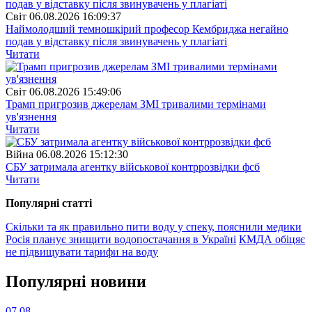
Свiт
06.08.2026 16:09:37
Наймолодший темношкірий професор Кембриджа негайно
подав у відставку після звинувачень у плагіаті
Читати
Свiт
06.08.2026 15:49:06
Трамп пригрозив джерелам ЗМІ тривалими термінами
ув'язнення
Читати
Війна
06.08.2026 15:12:30
СБУ затримала агентку військової контррозвідки фсб
Читати
Популярнi статтi
Скільки та як правильно пити воду у спеку, пояснили медики
Росія планує знищити водопостачання в Україні
КМДА обіцяє
не підвищувати тарифи на воду
Популярнi новини
07.08