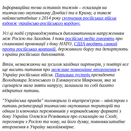
Інформаційна тема останніх тижнів – ескалація на
тимчасово окупованому Донбасі та в Криму, а також
наймасштабніше з 2014 року
скупчення російських військ
вздовж українсько-російського кордону.
Усі ці події супроводжуються дипломатичним напруженням
між Росією та Заходом. І поки
російські медіа говорять
про
сплановані провокації з боку НАТО,
США вводять санкції
проти російських компаній
, державного боргу та депортують
з країни російських дипломатів.
Втім, незважаючи на зусилля західних партнерів, у повітрі все
ще висить питання про
можливе повноцінне вторгнення
в
Україну російських військ.
Паризька зустріч
президента
Володимира Зеленського із Еммануелем Макроном, яка за
сценарієм мала зняти напругу, залишила по собі багато
відкритих питань.
"Українська правда" поговорила із віцепрем'єром
–
міністром з
питань реінтеграції тимчасово окупованих територій та
одним із ключових перемовників у нормандському форматі з
боку України Олексієм Резніковим про ескалацію на Сході,
переговори з Росією та чому, на його думку, повномасштабне
вторгнення в Україну малоймовірне.