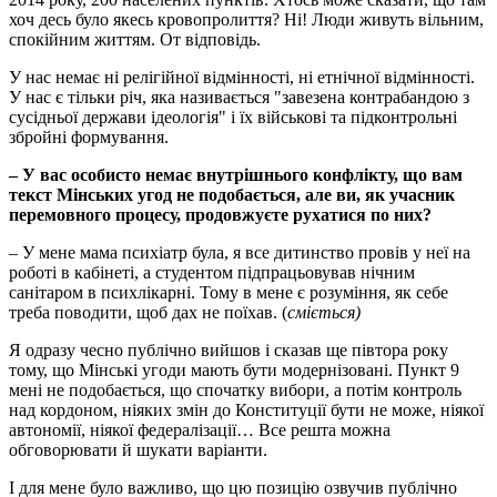
хоч десь було якесь кровопролиття? Ні! Люди живуть вільним,
спокійним життям. От відповідь.
У нас немає ні релігійної відмінності, ні етнічної відмінності.
У нас є тільки річ, яка називається "завезена контрабандою з
сусідньої держави ідеологія" і їх військові та підконтрольні
збройні формування.
–
У вас особисто немає внутрішнього конфлікту, що вам
текст Мінських угод не подобається, але ви, як учасник
перемовного процесу, продовжуєте рухатися по них?
– У мене мама психіатр була, я все дитинство провів у неї на
роботі в кабінеті, а студентом підпрацьовував нічним
санітаром в психлікарні. Тому в мене є розуміння, як себе
треба поводити, щоб дах не поїхав. (
сміється)
Я одразу чесно публічно вийшов і сказав ще півтора року
тому, що Мінські угоди мають бути модернізовані. Пункт 9
мені не подобається, що спочатку вибори, а потім контроль
над кордоном, ніяких змін до Конституції бути не може, ніякої
автономії, ніякої федералізації… Все решта можна
обговорювати й шукати варіанти.
І для мене було важливо, що цю позицію озвучив публічно