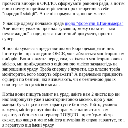
провести вибори в ОРДЛО, сформувати районні ради, а потім
вони почнуть приймати рішення про створення в себе
"народної міліції". А не ці формування, що ви маєте.
У нас ще одразу почалась зрада
щодо "формули Штайнмаєра"
.
Але знаєте, уважно проаналізувавши, можу сказати – там
немає жодної зради, це фантастичний документ, просто
супер.
Я поспілкувався з представниками Бюро демократичних
інститутів і прав людини ОБСЄ, яке займається моніторингом
виборів. Вони кажуть: перед тим, як їхати з моніторинговою
місією, ми приїжджаємо з оціночною місією заздалегідь на
запрошення уряду. Треба спершу з’ясувати, що власне треба
моніторити, кого можуть ображати? А паралельно працюють
офіцери по безпеці, які визначають, чи є безпечною для їх
спостерігачів ця місія взагалі.
Потім вони пишуть запит на уряд, дайте нам 2 листа: що ви
нас запрошуєте уже з моніторинговою місією, щоб у нас
мандат був, і що ви нам гарантуєте безпеку. Тобто, умовно
кажучи, міністр внутрішніх справ має написати: я вам
гарантую безпеку на території ОРДЛО і прем’єр-міністр
скаже, що якщо в мене міністр внутрішніх справ гарантує, то і
я гарантую від імені уряду.