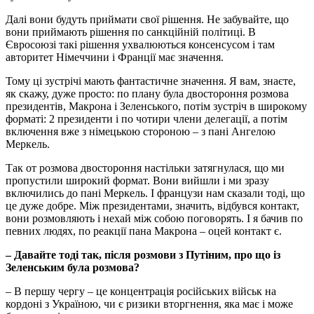
Далі вони будуть приймати свої рішення. Не забувайте, що
вони приймають рішення по санкційній політиці. В
Євросоюзі такі рішення ухвалюються консенсусом і там
авторитет Німеччини і Франції має значення.
Тому ці зустрічі мають фантастичне значення. Я вам, знаєте,
як скажу, дуже просто: по плану була двостороння розмова
президентів, Макрона і Зеленського, потім зустріч в широкому
форматі: 2 президенти і по чотири члени делегації, а потім
включення вже з німецькою стороною – з пані Ангелою
Меркель.
Так от розмова двостороння настільки затягнулася, що ми
пропустили широкий формат. Вони вийшли і ми зразу
включились до пані Меркель. І французи нам сказали тоді, що
це дуже добре. Між президентами, значить, відбувся контакт,
вони розмовляють і нехай між собою поговорять. І я бачив по
певних людях, по реакції пана Макрона – оцей контакт є.
–
Давайте тоді так, після розмови з Путіним, про що із
Зеленським була розмова?
– В першу чергу – це концентрація російських військ на
кордоні з Україною, чи є ризики вторгнення, яка має і може