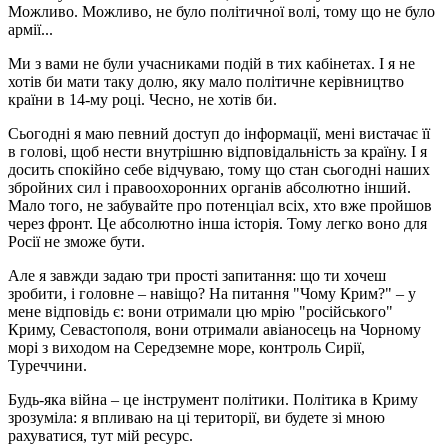
Можливо. Можливо, не було політичної волі, тому що не було
армії...
Ми з вами не були учасниками подій в тих кабінетах. І я не
хотів би мати таку долю, яку мало політичне керівництво
країни в 14-му році. Чесно, не хотів би.
Сьогодні я маю певний доступ до інформації, мені вистачає її
в голові, щоб нести внутрішню відповідальність за країну. І я
досить спокійно себе відчуваю, тому що стан сьогодні наших
збройних сил і правоохоронних органів абсолютно інший.
Мало того, не забувайте про потенціал всіх, хто вже пройшов
через фронт. Це абсолютно інша історія. Тому легко воно для
Росії не зможе бути.
Але я завжди задаю три прості запитання: що ти хочеш
зробити, і головне – навіщо? На питання "Чому Крим?" – у
мене відповідь є: вони отримали цю мрію "російського"
Криму, Севастополя, вони отримали авіаносець на Чорному
морі з виходом на Середземне море, контроль Сирії,
Туреччини.
Будь-яка війна – це інструмент політики. Політика в Криму
зрозуміла: я впливаю на ці території, ви будете зі мною
рахуватися, тут мій ресурс.