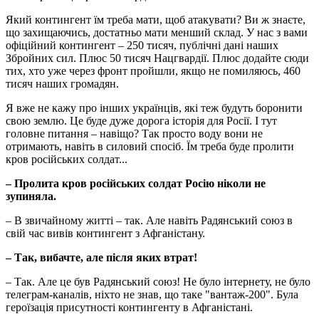
Який контингент їм треба мати, щоб атакувати? Ви ж знаєте,
що захищаючись, достатньо мати менший склад. У нас з вами
офіційний контингент – 250 тисяч, публічні дані наших
Збройних сил. Плюс 50 тисяч Нацгвардії. Плюс додайте сюди
тих, хто уже через фронт пройшли, якщо не помиляюсь, 460
тисяч наших громадян.
Я вже не кажу про інших українців, які теж будуть боронити
свою землю. Це буде дуже дорога історія для Росії. І тут
головне питання – навіщо? Так просто воду вони не
отримають, навіть в силовий спосіб. Їм треба буде пролити
кров російських солдат...
–
Пролита кров російських солдат Росію ніколи не
зупиняла.
– В звичайному житті – так. Але навіть Радянський союз в
свій час вивів контингент з Афганістану.
–
Так, вибачте, але після яких втрат!
– Так. Але це був Радянський союз! Не було інтернету, не було
телеграм-каналів, ніхто не знав, що таке "вантаж-200". Була
героїзація присутності контингенту в Афганістані.