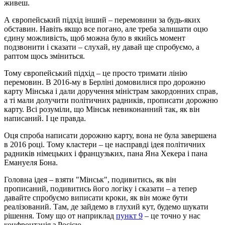
живеш.
А європейський підхід інший – перемовини за будь-яких
обставин. Навіть якщо все погано, але треба залишати оцю
єдину можливість, щоб можна було в якийсь момент
подзвонити і сказати – слухай, ну давай ще спробуємо, а
раптом щось зміниться.
Тому європейський підхід – це просто тримати лінію
перемовин. В 2016-му в Берліні домовилися про дорожню
карту Мінська і дали доручення міністрам закордонних справ,
а ті мали долучити політичних радників, прописати дорожню
карту. Всі розуміли, що Мінськ невиконанний так, як він
написаний. І це правда.
Оця спроба написати дорожню карту, вона не була завершена
в 2016 році. Тому кластери – це насправді ідея політичних
радників німецьких і французьких, пана Яна Хекера і пана
Емануеля Бона.
Головна ідея – взяти "Мінськ", подивитись, як він
прописаний, подивитись його логіку і сказати – а тепер
давайте спробуємо виписати кроки, як він може бути
реалізований. Там, де зайдемо в глухий кут, будемо шукати
рішення. Тому що от наприклад
пункт 9
– це точно у нас
конфронтація з Росією.