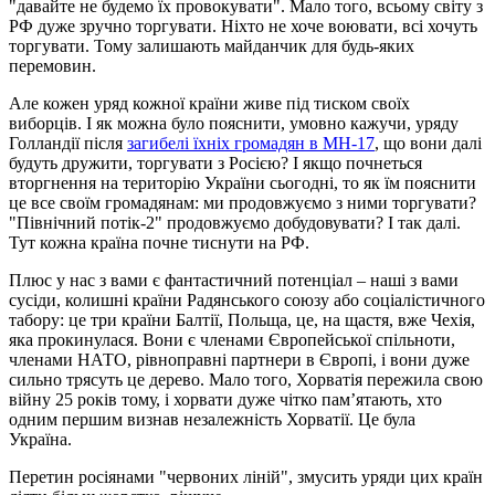
"давайте не будемо їх провокувати". Мало того, всьому світу з
РФ дуже зручно торгувати. Ніхто не хоче воювати, всі хочуть
торгувати. Тому залишають майданчик для будь-яких
перемовин.
Але кожен уряд кожної країни живе під тиском своїх
виборців. І як можна було пояснити, умовно кажучи, уряду
Голландії після
загибелі їхніх громадян в МН-17
, що вони далі
будуть дружити, торгувати з Росією? І якщо почнеться
вторгнення на територію України сьогодні, то як їм пояснити
це все своїм громадянам: ми продовжуємо з ними торгувати?
"Північний потік-2" продовжуємо добудовувати? І так далі.
Тут кожна країна почне тиснути на РФ.
Плюс у нас з вами є фантастичний потенціал – наші з вами
сусіди, колишні країни Радянського союзу або соціалістичного
табору: це три країни Балтії, Польща, це, на щастя, вже Чехія,
яка прокинулася. Вони є членами Європейської спільноти,
членами НАТО, рівноправні партнери в Європі, і вони дуже
сильно трясуть це дерево. Мало того, Хорватія пережила свою
війну 25 років тому, і хорвати дуже чітко пам’ятають, хто
одним першим визнав незалежність Хорватії. Це була
Україна.
Перетин росіянами "червоних ліній", змусить уряди цих країн