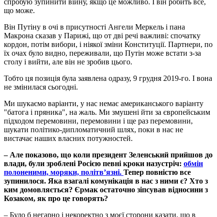
спробую зупинити війну, якщо це можливо. І він робить все,
що може.
Він Путіну в очі в присутності Ангели Меркель і пана
Макрона сказав у Парижі, що от дві речі важливі: спочатку
кордон, потім вибори, і ніякої зміни Конституції. Партнери, по
їх очах було видно, переживали, що Путін може встати з-за
столу і вийти, але він не зробив цього.
Тобто ця позиція була заявлена одразу, 9 грудня 2019-го. І вона
не змінилася сьогодні.
Ми шукаємо варіанти, у нас немає американського варіанту
"батога і пряника", на жаль. Ми змушені йти за європейським
підходом перемовини, перемовини і ще раз перемовини,
шукати політико-дипломатичний шлях, поки в нас не
вистачає наших власних потужностей.
–
Але показово, що коли президент Зеленський прийшов до
влади, були зроблені Росією певні кроки назустріч:
обмін
полоненими, моряки, політв’язні.
Тепер повністю все
зупинилося. Яка взагалі комунікація в нас з ними є? Хто з
ким домовляється? Єрмак остаточно зіпсував відносини з
Козаком, як про це говорять?
– Було б негарно і некоректно з моєї сторони казати, що в