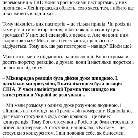
перемовини в ТКГ. Вони з російськими паспортами, у них
прописка – Ленінградська область, село якесь там, і нібито ще
й всі живуть в одній хаті.
Тому наявність цих паспортів – це тільки привід. Чи росіяни
захочуть піти на вторгнення, нібито як для захисту цих
громадян? У них цей сценарій, я певен, є. Але чи вони ним
скористаються? Моя надія і очікування, що цього не
відбудеться. Тому що, ще раз повторюю – навіщо? Щоби що?
Мало того, ми не піддаємось на провокації. Вони отримали
досить жорстку реакцію, я думаю, вони її настільки жорсткої і
не чекали від світу.
–
Міжнародна реакція була дійсно дуже швидкою. І,
наскільки ми зрозуміли, її каталізатором була позиція
США. У часи адміністрації Трампа так швидко на
загострення в Україні не реагували...
– Ми мали розмову з однією дуже розумною людиною, і
зійшлись на тому, що пан Трамп – він комерсант. Відповідно,
для нього стосунки з будь-якою країною – це бізнес-
конкуренція. Тому його стосунки з Росією це були стосунки з
бізнес-партнерами. А стосунки, наприклад, з Китаєм – це
стосунки з конкурентом. І він поводив себе, як бізнесмен.