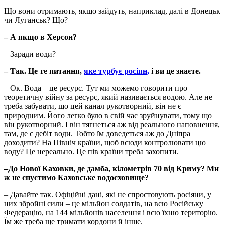
Що вони отримають, якщо зайдуть, наприклад, далі в Донецьк
чи Луганськ? Що?
–
А якщо в Херсон?
– Заради води?
–
Так. Це те питання,
яке турбує росіян,
і ви це знаєте.
– Ок. Вода – це ресурс. Тут ми можемо говорити про
теоретичну війну за ресурс, який називається водою. Але не
треба забувати, що цей канал рукотворний, він не є
природним. Його легко було в свій час зруйнувати, тому що
він рукотворний. І він тягнеться аж від реального наповнення,
там, де є дебіт води. Тобто їм доведеться аж до Дніпра
доходити? На Північ країни, щоб всюди контролювати цю
воду? Це нереально. Це пів країни треба захопити.
–До Нової Каховки, де дамба, кілометрів 70 від Криму? Ми
ж не спустимо Каховське водосховище?
– Давайте так. Офіційні дані, які не спростовують росіяни, у
них збройні сили – це мільйон солдатів, на всю Російську
Федерацію, на 144 мільйонів населення і всю їхню територію.
Їм же треба ще тримати кордони й інше.