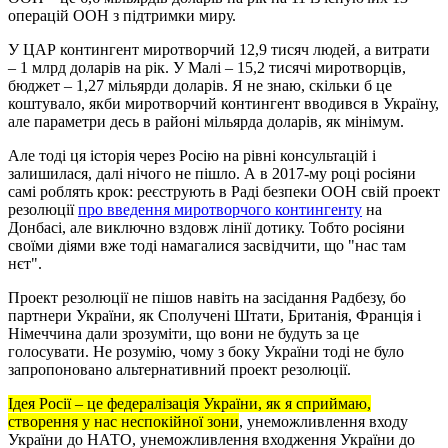
операцій ООН з підтримки миру.
У ЦАР контингент миротворчий 12,9 тисяч людей, а витрати
– 1 млрд доларів на рік. У Малі – 15,2 тисячі миротворців,
бюджет – 1,27 мільярди доларів. Я не знаю, скільки б це
коштувало, якби миротворчий контингент вводився в Україну,
але параметри десь в районі мільярда доларів, як мінімум.
Але тоді ця історія через Росію на рівні консультацій і
залишилася, далі нічого не пішло. А в 2017-му році росіяни
самі роблять крок: реєструють в Раді безпеки ООН свій проект
резолюції
про введення миротворчого контингенту
на
Донбасі, але виключно вздовж лінії дотику. Тобто росіяни
своїми діями вже тоді намагалися засвідчити, що "нас там
нєт".
Проект резолюції не пішов навіть на засідання Радбезу, бо
партнери України, як Сполучені Штати, Британія, Франція і
Німеччина дали зрозуміти, що вони не будуть за це
голосувати. Не розумію, чому з боку України тоді не було
запропоновано альтернативний проект резолюції.
Ідея Росії – це федералізація України, як я сприймаю,
створення у нас неспокійної зони
, унеможливлення входу
України до НАТО, унеможливлення входження України до