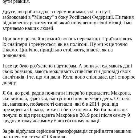
бути реакція.
Друге, що робити далі з перемовинами, які, по суті,
заблоковані в "Мінську" з боку Російської Федерації. Питання
відновлення режиму тиші, який порушено у січні місяці, і ми
втрачаємо наших людей.
При чому це снайперський вогонь переважно. Приїжджають
їх снайпери і тренуються, як на полігоні. Ну ми ж це точно
знаємо. Цинічно, прицільно стріляють, знаєте, як на
полюванні.
І все це було роз’яснено партнерам. А вони ж теж мають дані
своїх розвідок, мають можливість співставити доповіді своїх
аналітиків, і те, що ми дали. Коли воно співпадає, це і створює
довіру.
Я би, до речі, радив почитати інтерв’ю президента Макрона,
яке вийшло, здається, наступного дня чи через день. От там
ви, напевно, побачите ті сигнали, які б в 2014 році від
президента Олланда в житті би не почули. Ви би навіть не
почули їх від президента Макрона в 2019 році після саміту 9
грудня в тому ж самому Єлисейському палаці.
За рік відбулася серйозна трансформація сприйняття нашими
партнерами ситуації і Кремля.