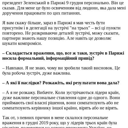
президент Зеленський в Парижі 9 грудня персонально. Він це
сказав. Для мене це було освяченням від людини, яка дала мені
доручення працювати по цих питаннях.
Я вам скажу більше, зараз в Парижі я мав честь бути
присутнім і в делегації на зустрічі "на трьох" – всі ці пункти
повторено. Не розкриваючи деталей зустрічі, можу сказати,
партнери знають нашу позицію. Але навіть це дозволяє
шукати компроміси.
–
Складається враження, що, все ж таки, зустріч в Парижі
носила формальний, інформаційний привід?
– Навпаки. Я не знаю, чому ви зробили такий висновок. Це
була робоча зустріч, дуже важлива.
–
А які її наслідки? Розкажіть, які результати вона дала?
– А я не розкажу. Вибачте. Коли зустрічаються лідери країн,
дуже важливе персональне ставлення одне до одного. Вони
приймають свої власні рішення, вони симпатизують або не
симпатизують керівнику іншої країни, вірять або не вірять.
Так от, з певних причин в мене склалося персональне
враження в грудні 2019 року, що у лідерів трьох країн була
цікавість подивитися на нового президента України, це