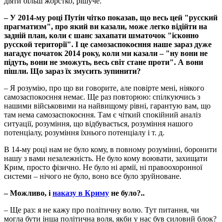
діяти більш жорстко, рішуче.
–
У 2014-му році Путін чітко показав, що весь цей "русский
прагматизм", про який ви казали, може легко відійти на
задній план, коли є шанс захапати шматочок "ісконно
русской території". І це самозаспокоєння наше зараз дуже
нагадує початок 2014 року, коли ми казали – "ну вони не
підуть, вони не зможуть, весь світ стане проти". А вони
пішли. Що зараз їх змусить зупинити?
– Я розумію, про що ви говорите, але повірте мені, ніякого
самозаспокоєння немає. Ще раз повторюю: спілкуючись з
нашими військовими на найвищому рівні, гарантую вам, що
там нема самозаспокоєння. Там є чіткий спокійний аналіз
ситуації, розуміння, що відбувається, розуміння нашого
потенціалу, розуміння їхнього потенціалу і т. д.
В 14-му році нам не було кому, в повному розумінні, боронити
нашу з вами незалежність. Не було кому воювати, захищати
Крим, просто фізично. Не було ні армії, ні правоохоронної
системи – нічого не було, воно все було зруйноване.
–
Можливо, і
наказу в Криму
не було?..
– Ще раз: я не кажу про політичну волю. Тут питання, чи
могла бути інша політична воля, якби у нас був силовий блок?