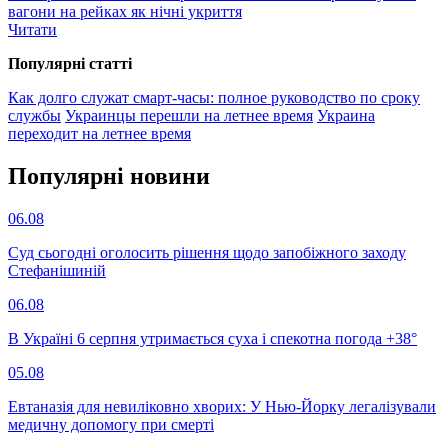
вагони на рейках як нічні укриття
Читати
Популярнi статтi
Как долго служат смарт-часы: полное руководство по сроку
службы
Украинцы перешли на летнее время
Украина
переходит на летнее время
Популярнi новини
06.08
Суд сьогодні оголосить рішення щодо запобіжного заходу
Стефанішиній
06.08
В Україні 6 серпня утримається суха і спекотна погода +38°
05.08
Евтаназія для невиліковно хворих: У Нью-Йорку легалізували
медичну допомогу при смерті