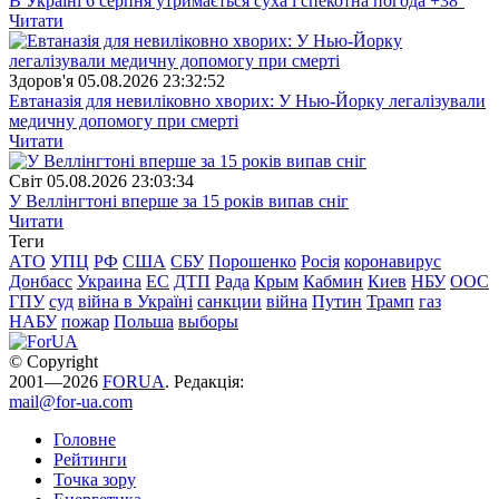
В Україні 6 серпня утримається суха і спекотна погода +38°
Читати
Здоров'я
05.08.2026 23:32:52
Евтаназія для невиліковно хворих: У Нью-Йорку легалізували
медичну допомогу при смерті
Читати
Свiт
05.08.2026 23:03:34
У Веллінгтоні вперше за 15 років випав сніг
Читати
Теги
АТО
УПЦ
РФ
США
СБУ
Порошенко
Росія
коронавирус
Донбасс
Украина
ЕС
ДТП
Рада
Крым
Кабмин
Киев
НБУ
ООС
ГПУ
суд
війна в Україні
санкции
війна
Путин
Трамп
газ
НАБУ
пожар
Польша
выборы
© Copyright
2001—2026
FORUA
. Редакція:
mail@for-ua.com
Головне
Рейтинги
Точка зору