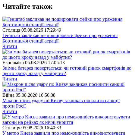
Читайте також
Столиця
05.08.2026 17:29:49
Генштаб закликав не поширювати фейки про ураження
Бортницької станції аерації
Читати
Економіка
05.08.2026 17:05:13
Знімна батарея повертається: чи готовий ринок смартфонів до
цього кроку назад у майбутнє?
Читати
Війна
05.08.2026 16:56:08
Макрон після удару по Києву закликав посилити санкції
проти Росії
Читати
Столиця
05.08.2026 16:40:33
У метро Києва заявили про неможливість використовувати