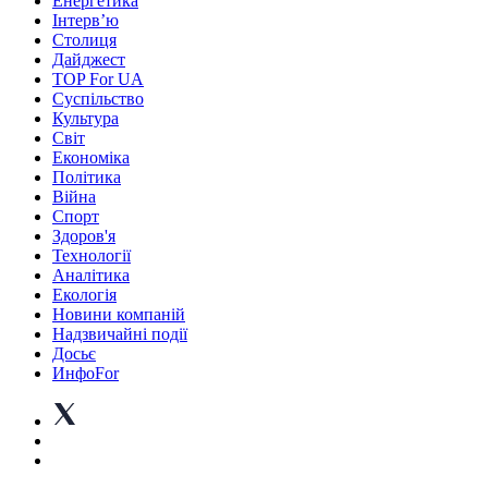
Енергетика
Інтерв’ю
Столиця
Дайджест
TOP For UA
Суспiльство
Культура
Світ
Економіка
Політика
Війна
Спорт
Здоров'я
Технології
Аналітика
Екологія
Новини компаній
Надзвичайні події
Досьє
ИнфоFor