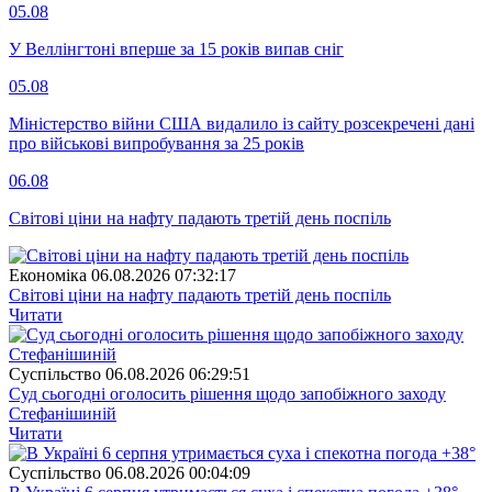
05.08
У Веллінгтоні вперше за 15 років випав сніг
05.08
Міністерство війни США видалило із сайту розсекречені дані
про військові випробування за 25 років
06.08
Світові ціни на нафту падають третій день поспіль
Економіка
06.08.2026 07:32:17
Світові ціни на нафту падають третій день поспіль
Читати
Суспiльство
06.08.2026 06:29:51
Суд сьогодні оголосить рішення щодо запобіжного заходу
Стефанішиній
Читати
Суспiльство
06.08.2026 00:04:09