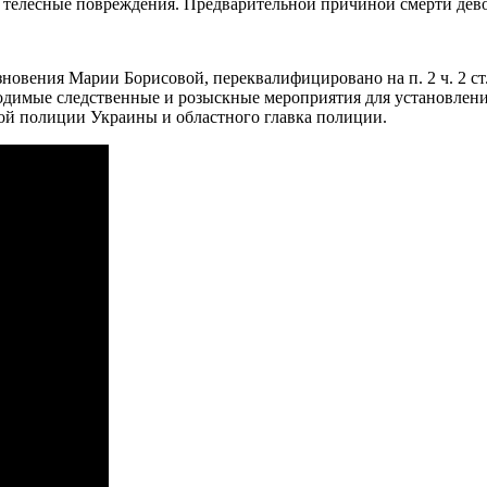
телесные повреждения. Предварительной причиной смерти девоч
зновения Марии Борисовой, переквалифицировано на п. 2 ч. 2 с
одимые следственные и розыскные мероприятия для установления
ой полиции Украины и областного главка полиции.