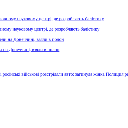
вному науковому центрі, де розробляють балістику
и на Донеччині, взяли в полон
російські військові розстріляли авто: загинула жінка
Полиция р