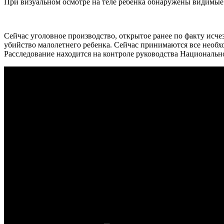
При визуальном осмотре на теле ребенка обнаружены видимые 
Сейчас уголовное производство, открытое ранее по факту исче
убийство малолетнего ребенка. Сейчас принимаются все необх
Расследование находится на контроле руководства Национальн