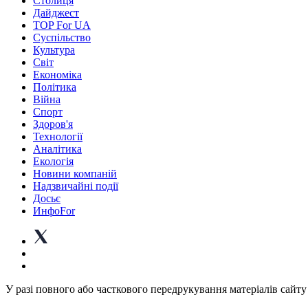
Столиця
Дайджест
TOP For UA
Суспiльство
Культура
Світ
Економіка
Політика
Війна
Спорт
Здоров'я
Технології
Аналітика
Екологія
Новини компаній
Надзвичайні події
Досьє
ИнфоFor
У разі повного або часткового передрукування матеріалів сайту 