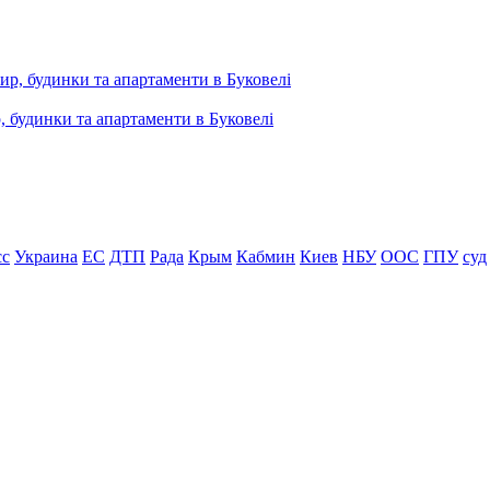
, будинки та апартаменти в Буковелі
сс
Украина
ЕС
ДТП
Рада
Крым
Кабмин
Киев
НБУ
ООС
ГПУ
суд