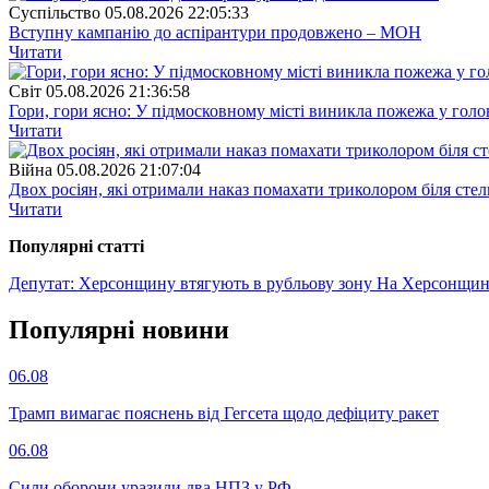
Суспiльство
05.08.2026 22:05:33
Вступну кампанію до аспірантури продовжено – МОН
Читати
Свiт
05.08.2026 21:36:58
Гори, гори ясно: У підмосковному місті виникла пожежа у голо
Читати
Війна
05.08.2026 21:07:04
Двох росіян, які отримали наказ помахати триколором біля стел
Читати
Популярнi статтi
Депутат: Херсонщину втягують в рубльову зону
На Херсонщині 
Популярнi новини
06.08
Трамп вимагає пояснень від Гегсета щодо дефіциту ракет
06.08
Сили оборони уразили два НПЗ у РФ