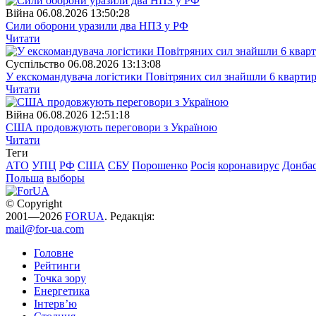
Війна
06.08.2026 13:50:28
Сили оборони уразили два НПЗ у РФ
Читати
Суспiльство
06.08.2026 13:13:08
У екскомандувача логістики Повітряних сил знайшли 6 квартир
Читати
Війна
06.08.2026 12:51:18
США продовжують переговори з Україною
Читати
Теги
АТО
УПЦ
РФ
США
СБУ
Порошенко
Росія
коронавирус
Донба
Польша
выборы
© Copyright
2001—2026
FORUA
. Редакція:
mail@for-ua.com
Головне
Рейтинги
Точка зору
Енергетика
Інтерв’ю