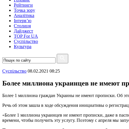
Рейтинги
Точка зору
Аналітика
Інтерв’ю
Столиця
Дайджест
TOP For UA
Суспiльство
Культура
Суспiльство
08.02.2021 08:25
Более миллиона украинцев не имеют п
Более 1 миллиона граждан Украины не имеют прописки. Об э
Речь об этом зашла в ходе обсуждения инициативы о регистра
«Более 1 миллиона украинцев не имеют прописки, даже в пасп
времени, чтобы получить эту услугу. Поэтому с апреля мы запуск