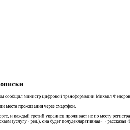
рописки
том сообщил министр цифровой трансформации Михаил Федоров
ции места проживания через смартфон.
орте, и каждый третий украинец проживает не по месту регистр
аем (услугу - ред.), она будет полудекларативная», - рассказал 