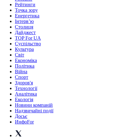
Рейтинги
Точка зору
Енергетика
Інтерв’ю
Столиця
Дайджест
TOP For UA
Суспiльство
Культура
Світ
Економіка
Політика
Війна
Спорт
Здоров'я
Технології
Аналітика
Екологія
Новини компаній
Надзвичайні події
Досьє
ИнфоFor