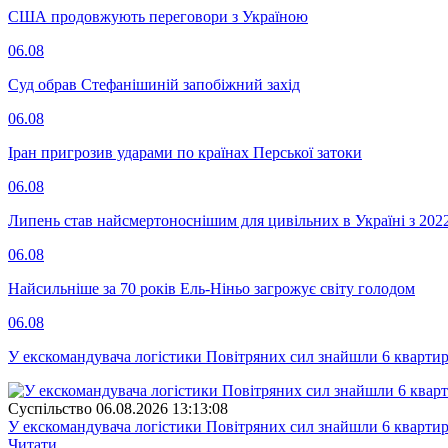
США продовжують переговори з Україною
06.08
Суд обрав Стефанішиній запобіжний захід
06.08
Іран пригрозив ударами по країнах Перської затоки
06.08
Липень став найсмертоноснішим для цивільних в Україні з 202
06.08
Найсильніше за 70 років Ель-Ніньо загрожує світу голодом
06.08
У екскомандувача логістики Повітряних сил знайшли 6 квартир
Суспiльство
06.08.2026 13:13:08
У екскомандувача логістики Повітряних сил знайшли 6 квартир
Читати