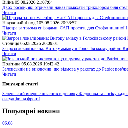
Війна
05.08.2026 21:07:04
Двох росіян, які отримали наказ помахати триколором біля стел
Читати
Надзвичайні події
05.08.2026 20:38:57
Підозра за трьома епізодами: САП просить для Стефанишиної 1
Читати
Столиця
05.08.2026 20:09:01
Загроза локалізована: Витоку аміаку в Голосіївському районі К
Читати
Полiтика
05.08.2026 19:42:42
Зеленський не виключив, що відмова у ракетах до Patriot пов'яз
Читати
Популярнi статтi
Зеленський вперше пояснив відставку Федорова та логіку кадр
ситуацію на фронті
Популярнi новини
06.08