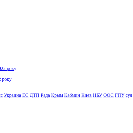
2 року
сс
Украина
ЕС
ДТП
Рада
Крым
Кабмин
Киев
НБУ
ООС
ГПУ
суд