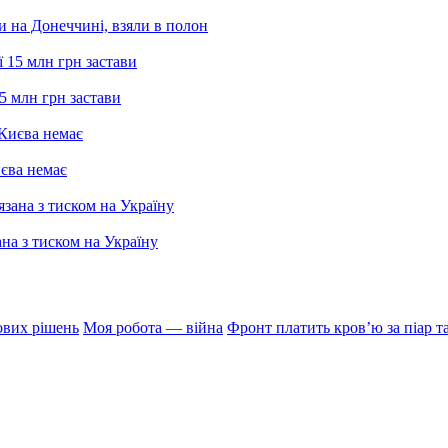
и на Донеччині, взяли в полон
5 млн грн застави
иєва немає
ана з тиском на Україну
ових рішень
Моя робота — війна
Фронт платить кровʼю за піар т