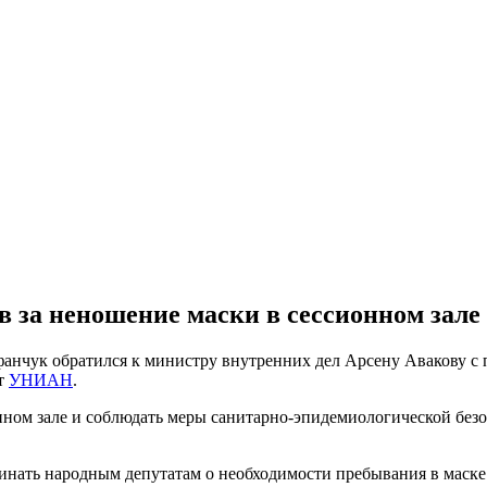
 за неношение маски в сессионном зале
фанчук обратился к министру внутренних дел Арсену Авакову с
ет
УНИАН
.
онном зале и соблюдать меры санитарно-эпидемиологической без
инать народным депутатам о необходимости пребывания в маске 