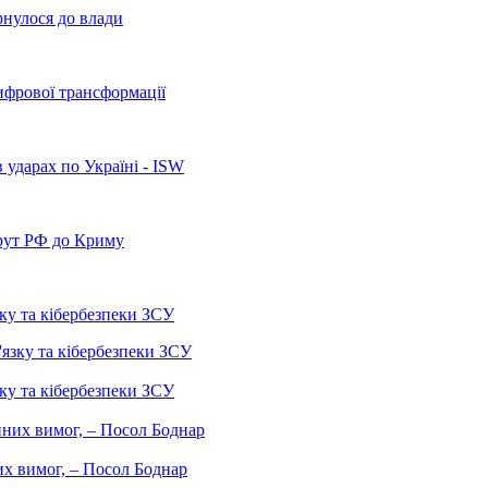
рнулося до влади
ифрової трансформації
 ударах по Україні - ISW
рут РФ до Криму
ку та кібербезпеки ЗСУ
ку та кібербезпеки ЗСУ
них вимог, – Посол Боднар