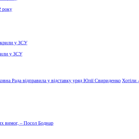
2 року
рили у ЗСУ
овна Рада відправила у відставку уряд Юлії Свириденко
Хотіли 
них вимог, – Посол Боднар