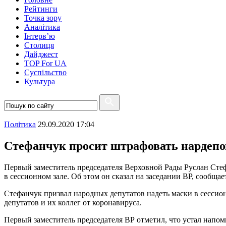
Рейтинги
Точка зору
Аналітика
Інтерв’ю
Столиця
Дайджест
TOP For UA
Суспiльство
Культура
Полiтика
29.09.2020 17:04
Стефанчук просит штрафовать нардепов
Первый заместитель председателя Верховной Рады Руслан Сте
в сессионном зале. Об этом он сказал на заседании ВР, сообща
Стефанчук призвал народных депутатов надеть маски в сесси
депутатов и их коллег от коронавируса.
Первый заместитель председателя ВР отметил, что устал напом