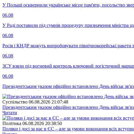
У Польщі осквернили українське місце пам'яти, посольство зве
06.08
У Раді поставили під сумнів процедуру призначення міністра ц
06.08
Росія і КНДР можуть випробовувати північнокорейські ракети в
06.08
ЗСУ взяли під вогневий контроль ключовий логістичний марш
06.08
Президентським указом офіційно встановлено День військ зв'яз
Суспiльство
06.08.2026 21:07:48
Президентським указом офіційно встановлено День військ зв'яз
Читати
Полiтика
06.08.2026 20:38:50
Поляки і досі за нас в ЄС – але за умови виконання всіх вступ