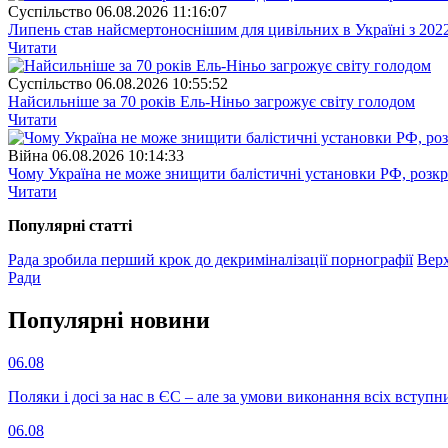
Суспiльство
06.08.2026 11:16:07
Липень став найсмертоноснішим для цивільних в Україні з 202
Читати
Суспiльство
06.08.2026 10:55:52
Найсильніше за 70 років Ель-Ніньо загрожує світу голодом
Читати
Війна
06.08.2026 10:14:33
Чому Україна не може знищити балістичні установки РФ, розк
Читати
Популярнi статтi
Рада зробила перший крок до декриміналізації порнографії
Верх
Ради
Популярнi новини
06.08
Поляки і досі за нас в ЄС – але за умови виконання всіх вступ
06.08