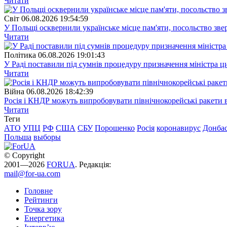
Читати
Свiт
06.08.2026 19:54:59
У Польщі осквернили українське місце пам'яти, посольство зве
Читати
Полiтика
06.08.2026 19:01:43
У Раді поставили під сумнів процедуру призначення міністра ц
Читати
Війна
06.08.2026 18:42:39
Росія і КНДР можуть випробовувати північнокорейські ракети в
Читати
Теги
АТО
УПЦ
РФ
США
СБУ
Порошенко
Росія
коронавирус
Донба
Польша
выборы
© Copyright
2001—2026
FORUA
. Редакція:
mail@for-ua.com
Головне
Рейтинги
Точка зору
Енергетика