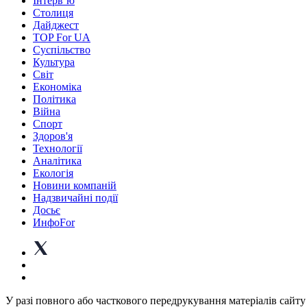
Інтерв’ю
Столиця
Дайджест
TOP For UA
Суспiльство
Культура
Світ
Економіка
Політика
Війна
Спорт
Здоров'я
Технології
Аналітика
Екологія
Новини компаній
Надзвичайні події
Досьє
ИнфоFor
У разі повного або часткового передрукування матеріалів сайту 