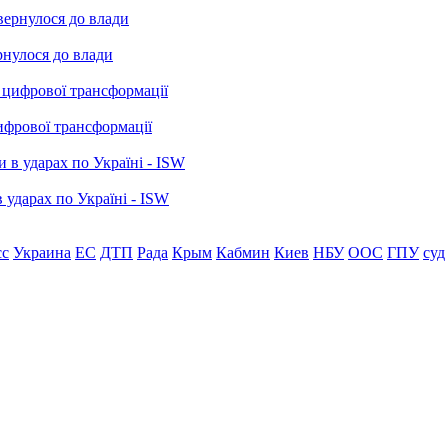
рнулося до влади
ифрової трансформації
 ударах по Україні - ISW
сс
Украина
ЕС
ДТП
Рада
Крым
Кабмин
Киев
НБУ
ООС
ГПУ
суд