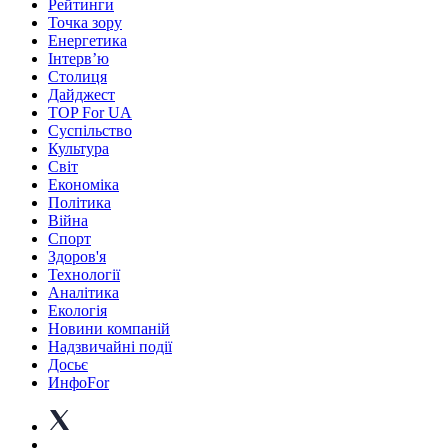
Рейтинги
Точка зору
Енергетика
Інтерв’ю
Столиця
Дайджест
TOP For UA
Суспiльство
Культура
Світ
Економіка
Політика
Війна
Спорт
Здоров'я
Технології
Аналітика
Екологія
Новини компаній
Надзвичайні події
Досьє
ИнфоFor