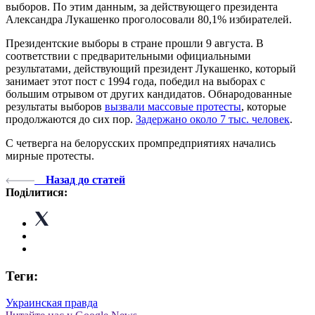
выборов. По этим данным, за действующего президента
Александра Лукашенко проголосовали 80,1% избирателей.
Президентские выборы в стране прошли 9 августа. В
соответствии с предварительными официальными
результатами, действующий президент Лукашенко, который
занимает этот пост с 1994 года, победил на выборах с
большим отрывом от других кандидатов. Обнародованные
результаты выборов
вызвали массовые протесты
, которые
продолжаются до сих пор.
Задержано около 7 тыс. человек
.
С четверга на белорусских промпредприятиях начались
мирные протесты.
Назад до статей
Поділитися:
Теги:
Украинская правда