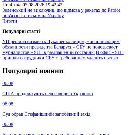
Полiтика
05.08.2026 19:42:42
Зеленський не виключив, що відмова у ракетах до Patriot
пов'язана з тиском на Україну
Читати
Популярнi статтi
УП решила называть Лукашенко лицом, «исполняющим
обязанности президента Беларуси»
СБУ не подозревает
журналистов «УП» в разглашении гостайны
В офис «УП»
пришли сотрудники СБУ с требованием удалить статью
Популярнi новини
06.08
США продовжують переговори з Україною
06.08
Суд обрав Стефанішиній запобіжний захід
06.08
Іран пригрозив ударами по країнах Перської затоки