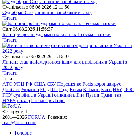
Суспiльство
06.08.2026 12:11:50
Суд обрав Стефанішиній запобіжний захід
Читати
Свiт
06.08.2026 11:56:37
Іран пригрозив ударами по країнах Перської затоки
Читати
Суспiльство
06.08.2026 11:16:07
Липень став найсмертоноснішим для цивільних в Україні з
2022 року
Читати
Теги
АТО
УПЦ
РФ
США
СБУ
Порошенко
Росія
коронавирус
Донбасс
Украина
ЕС
ДТП
Рада
Крым
Кабмин
Киев
НБУ
ООС
ГПУ
суд
війна в Україні
санкции
війна
Путин
Трамп
газ
НАБУ
пожар
Польша
выборы
© Copyright
2001—2026
FORUA
. Редакція:
mail@for-ua.com
Головне