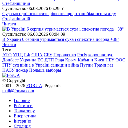
Суспiльство
06.08.2026 06:29:51
Суд сьогодні оголосить рішення щодо запобіжного заходу
Стефанішиній
Читати
Суспiльство
06.08.2026 00:04:09
В Україні 6 серпня утримається суха і спекотна погода +38°
Читати
Теги
АТО
УПЦ
РФ
США
СБУ
Порошенко
Росія
коронавирус
Донбасс
Украина
ЕС
ДТП
Рада
Крым
Кабмин
Киев
НБУ
ООС
ГПУ
суд
війна в Україні
санкции
війна
Путин
Трамп
газ
НАБУ
пожар
Польша
выборы
© Copyright
2001—2026
FORUA
. Редакція:
mail@for-ua.com
Головне
Рейтинги
Точка зору
Енергетика
Інтерв’ю
Столиця