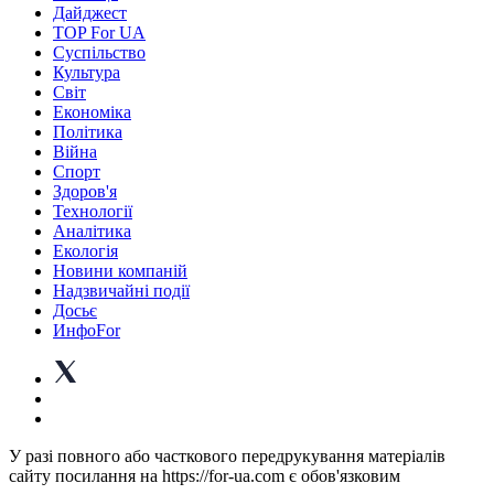
Дайджест
TOP For UA
Суспiльство
Культура
Світ
Економіка
Політика
Війна
Спорт
Здоров'я
Технології
Аналітика
Екологія
Новини компаній
Надзвичайні події
Досьє
ИнфоFor
У разі повного або часткового передрукування матеріалів
сайту посилання на https://for-ua.com є обов'язковим