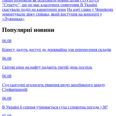
Лікарі розповіли як розпізнати новий штам COVID-19
"Стратус", що не має класичних симптомів
В Україні
скасували поділ на карантинні зони
На алеї слави у Чернівцях
демонтували зірку співака, який виступив на концерті у
«Лужниках»
Популярнi новини
06.08
Бізнесу дадуть доступ до держмайна для перенесення складів
06.08
Світові ціни на нафту падають третій день поспіль
06.08
Суд сьогодні оголосить рішення щодо запобіжного заходу
Стефанішиній
06.08
В Україні 6 серпня утримається суха і спекотна погода +38°
05.08