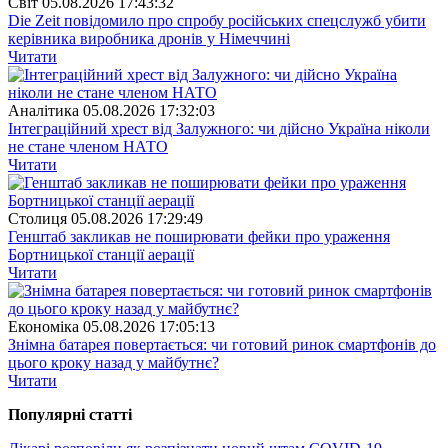
Свiт
05.08.2026 17:43:32
Die Zeit повідомило про спробу російських спецслужб убити
керівника виробника дронів у Німеччині
Читати
Аналітика
05.08.2026 17:32:03
Інтеграційний хрест від Залужного: чи дійсно Україна ніколи
не стане членом НАТО
Читати
Столиця
05.08.2026 17:29:49
Генштаб закликав не поширювати фейки про ураження
Бортницької станції аерації
Читати
Економіка
05.08.2026 17:05:13
Знімна батарея повертається: чи готовий ринок смартфонів до
цього кроку назад у майбутнє?
Читати
Популярнi статтi