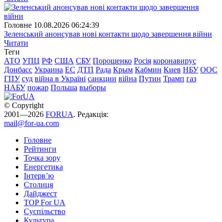
Головне
10.08.2026 06:24:39
Зеленський анонсував нові контакти щодо завершення війни
Читати
Теги
АТО
УПЦ
РФ
США
СБУ
Порошенко
Росія
коронавирус
Донбасс
Украина
ЕС
ДТП
Рада
Крым
Кабмин
Киев
НБУ
ООС
ГПУ
суд
війна в Україні
санкции
війна
Путин
Трамп
газ
НАБУ
пожар
Польша
выборы
© Copyright
2001—2026
FORUA
. Редакція:
mail@for-ua.com
Головне
Рейтинги
Точка зору
Енергетика
Інтерв’ю
Столиця
Дайджест
TOP For UA
Суспiльство
Культура