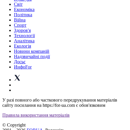
Світ
Економіка
Політика
Війна
Спорт
Здоров'я
Технології
Аналітика
Екологія
Новини компаній
Надзвичайні події
Досьє
ИнфоFor
У разі повного або часткового передрукування матеріалів
сайту посилання на https://for-ua.com є обов'язковим
Правила використання матеріалів
© Copyright