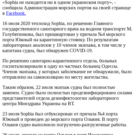
«Sophia не находится ни в одном украинском порту», -
сообщила Администрация морских портов на своей странице
в
Facebook.
16 июля 2020 теплоход Sophia, по решению Главного
государственного санитарного врача на водном транспорте М.
Голубятникова, был пришвартован у причала №4 морского
порта Южный на карантинную стоянку. По результатам
лабораторных анализов у 10 членов экипажа, в том числе у
капитана судна, был обнаружен COVID-19.
По решению санитарно-карантинного отдела, больных
госпитализировали в одну из частных больниц Одессы.
Членов экипажа, у которых заболевание не обнаружили, было
отправлено на самоизоляцию по месту жительства.
Таким образом, 22 июля экипаж судна был полностью
заменен. Судно было полностью продезинфицировано силами
представителей отдела дезинфектологии лабораторного
центра Минздрава Украины на ВТ.
23 июля Sophia был отбуксирован от причала №4 порта
Южный и проведен до морского порта Ольвия. В порту
Ольвия судно выполнило погрузочно-разгрузочные работы.
26 июля отошло из порта Ольвия в порт Искендерун