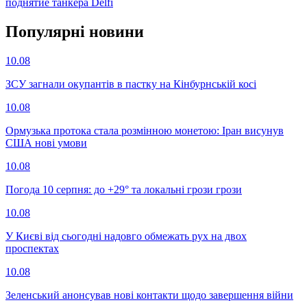
поднятие танкера Delfi
Популярнi новини
10.08
ЗСУ загнали окупантів в пастку на Кінбурнській косі
10.08
Ормузька протока стала розмінною монетою: Іран висунув
США нові умови
10.08
Погода 10 серпня: до +29° та локальні грози грози
10.08
У Києві від сьогодні надовго обмежать рух на двох
проспектах
10.08
Зеленський анонсував нові контакти щодо завершення війни