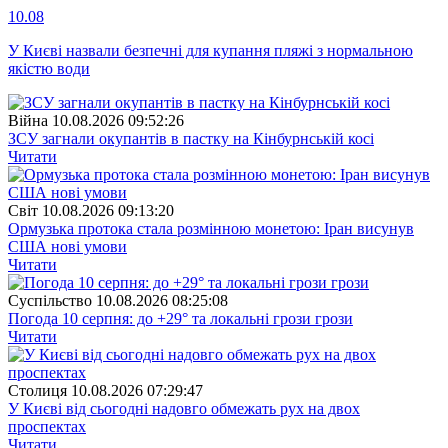
10.08
У Києві назвали безпечні для купання пляжі з нормальною
якістю води
Війна
10.08.2026 09:52:26
ЗСУ загнали окупантів в пастку на Кінбурнській косі
Читати
Свiт
10.08.2026 09:13:20
Ормузька протока стала розмінною монетою: Іран висунув
США нові умови
Читати
Суспiльство
10.08.2026 08:25:08
Погода 10 серпня: до +29° та локальні грози грози
Читати
Столиця
10.08.2026 07:29:47
У Києві від сьогодні надовго обмежать рух на двох
проспектах
Читати