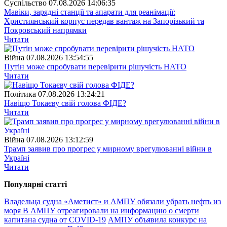
Суспiльство
07.08.2026 14:06:35
Мавіки, зарядні станції та апарати для реанімації:
Християнський корпус передав вантаж на Запорізький та
Покровський напрямки
Читати
Війна
07.08.2026 13:54:55
Путін може спробувати перевірити рішучість НАТО
Читати
Полiтика
07.08.2026 13:24:21
Навіщо Токаєву свій голова ФІДЕ?
Читати
Війна
07.08.2026 13:12:59
Трамп заявив про прогрес у мирному врегулюванні війни в
Україні
Читати
Популярнi статтi
Владельца судна «Аметист» и АМПУ обязали убрать нефть из
моря
В АМПУ отреагировали на информацию о смерти
капитана судна от COVID-19
АМПУ объявила конкурс на