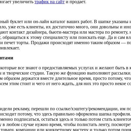
могает увеличить
трафик на сайт
и продает.
ный буклет или он-лайн каталог ваших работ. В шапке указаны 
ило, уже есть клиенты, их достаточно много, они довольны и ин
ают контакт дизайнера, бьюти-мастера или мастера по ремонту, н
 обращаться к этому специалисту или поискать еще. Да и сам вл
или печет торты. Продажи происходят именно таким образом — по
ривлекает.
ентами
 которые все знают о предоставляемых услугах и желают быть в 
ы и творческие студии. Такую же функцию выполняют рассылки,
образом держатся вместе длительное время, просто потому, что 
всем этим стоит и чего от него ждать, для них это просто некое 
увидели рекламу, перешли по ссылке/хэштегу/рекомендации, им 
исходит потому, что здесь правильно оформлена шапка профиля. 
менно подписаться, остаться здесь и только потом стать клиенто
у в любом случае нужно время, чтобы полистать ленту, посмотре
овару, компании или конкретному мастеру и только потом понять