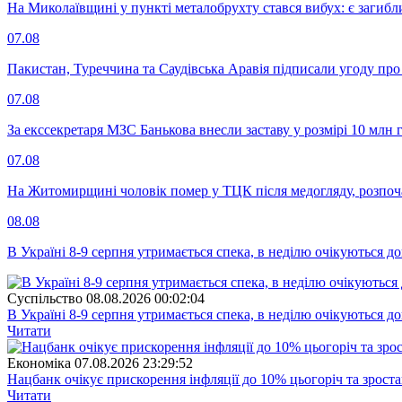
На Миколаївщині у пункті металобрухту стався вибух: є загибл
07.08
Пакистан, Туреччина та Саудівська Аравія підписали угоду пр
07.08
За екссекретаря МЗС Банькова внесли заставу у розмірі 10 млн 
07.08
На Житомирщині чоловік помер у ТЦК після медогляду, розпоч
08.08
В Україні 8-9 серпня утримається спека, в неділю очікуються до
Суспiльство
08.08.2026 00:02:04
В Україні 8-9 серпня утримається спека, в неділю очікуються до
Читати
Економіка
07.08.2026 23:29:52
Нацбанк очікує прискорення інфляції до 10% цьогоріч та зрост
Читати