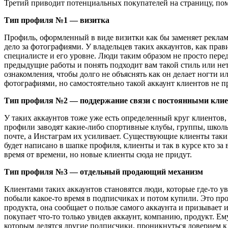
Третий приводит потенциальных покупателей на страницу, по
Тип профиля №1 — визитка
Профиль, оформленный в виде визитки как бы заменяет реклам
дело за фотографиями. У владельцев таких аккаунтов, как прав
специалисте и его уровне. Люди таким образом не просто перед
предыдущие работы и понять подходит вам такой стиль или нет,
ознакомления, чтобы долго не объяснять как он делает ногти 
фотографиями, но самостоятельно такой аккаунт клиентов не п
Тип профиля №2 — поддержание связи с постоянными кли
У таких аккаунтов тоже уже есть определенный круг клиентов,
профили заводят какие-либо спортивные клубы, группы, школ
почте, а Инстаграм их усиливает. Существующие клиенты таким 
будет написано в шапке профиля, клиенты и так в курсе кто за 
время от времени, но новые клиенты сюда не придут.
Тип профиля №3 — отдельный продающий механизм
Клиентами таких аккаунтов становятся люди, которые где-то 
побыли какое-то время в подписчиках и потом купили. Это про
продукта, она сообщает о пользе самого аккаунта и призывает и
покупает что-то только увидев аккаунт, компанию, продукт. Ем
которым делятся другие подписчики, проникнуться доверием к т