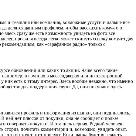
имя и фамилия или компания, возможные услуги и дальше все
огда делятся данным профилем, чтобы рассказать кому-то о
о здесь сразу же есть возможность увидеть на фото все
аделец профиля всегда легко может скинуть ссылку кому-то для
 рекомендациям, как «сарафанное радио» только с
курсе обновлений или каких-то акций. Чаще всего такие
 например, в группах в мессенджерах или по электронной
у них есть к этому интерес. Здесь вообще неважно, что именно
сообщество для поддержания связи. Да, они покупают здесь
понравился профиль и информация из шапки, они подписались,
В ней нет плюсов от покупки, она не сообщает о пользе
м и совершать покупки. И эта цель верная. Редкий человек
ть сториз, почитать комментарии и, возможно, увидеть опыт,
, что он хочет этот продукт. Если шапка будет выглядеть