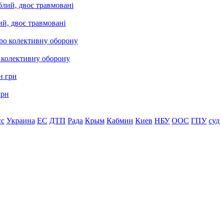
ий, двоє травмовані
о колективну оборону
грн
сс
Украина
ЕС
ДТП
Рада
Крым
Кабмин
Киев
НБУ
ООС
ГПУ
суд