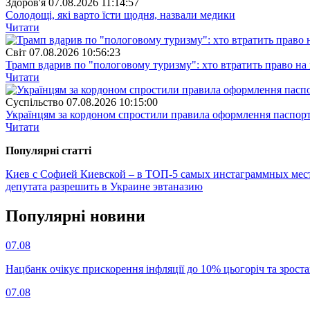
Здоров'я
07.08.2026 11:14:57
Солодощі, які варто їсти щодня, назвали медики
Читати
Свiт
07.08.2026 10:56:23
Трамп вдарив по "пологовому туризму": хто втратить право н
Читати
Суспiльство
07.08.2026 10:15:00
Українцям за кордоном спростили правила оформлення паспорт
Читати
Популярнi статтi
Киев с Софией Киевской – в ТОП-5 самых инстаграммных ме
депутата разрешить в Украине эвтаназию
Популярнi новини
07.08
Нацбанк очікує прискорення інфляції до 10% цьогоріч та зрост
07.08