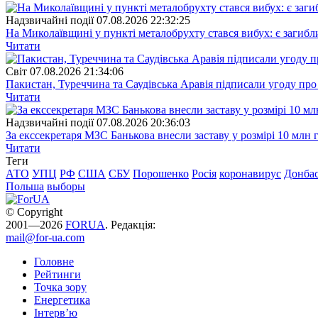
Надзвичайні події
07.08.2026 22:32:25
На Миколаївщині у пункті металобрухту стався вибух: є загибл
Читати
Свiт
07.08.2026 21:34:06
Пакистан, Туреччина та Саудівська Аравія підписали угоду пр
Читати
Надзвичайні події
07.08.2026 20:36:03
За екссекретаря МЗС Банькова внесли заставу у розмірі 10 млн 
Читати
Теги
АТО
УПЦ
РФ
США
СБУ
Порошенко
Росія
коронавирус
Донба
Польша
выборы
© Copyright
2001—2026
FORUA
. Редакція:
mail@for-ua.com
Головне
Рейтинги
Точка зору
Енергетика
Інтерв’ю