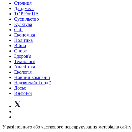
Столиця
Дайджест
TOP For UA
Суспiльство
Культура
Світ
Економіка
Політика
Війна
Спорт
Здоров'я
Технології
Аналітика
Екологія
Новини компаній
Надзвичайні події
Досьє
ИнфоFor
У разі повного або часткового передрукування матеріалів сайту 