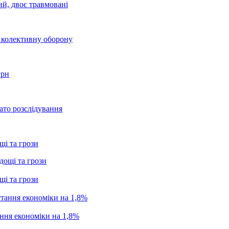
ий, двоє травмовані
о колективну оборону
грн
ато розслідування
щі та грози
щі та грози
ання економіки на 1,8%