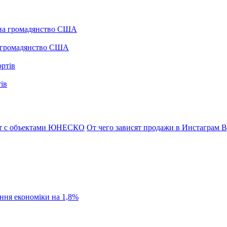
а громадянство США
ів
ст с объектами ЮНЕСКО
От чего зависят продажи в Инстаграм
В
ання економіки на 1,8%