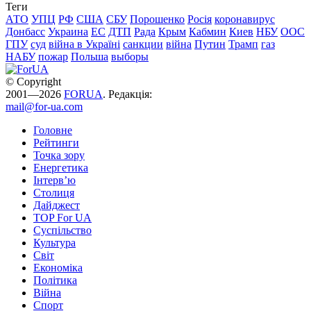
Теги
АТО
УПЦ
РФ
США
СБУ
Порошенко
Росія
коронавирус
Донбасс
Украина
ЕС
ДТП
Рада
Крым
Кабмин
Киев
НБУ
ООС
ГПУ
суд
війна в Україні
санкции
війна
Путин
Трамп
газ
НАБУ
пожар
Польша
выборы
© Copyright
2001—2026
FORUA
. Редакція:
mail@for-ua.com
Головне
Рейтинги
Точка зору
Енергетика
Інтерв’ю
Столиця
Дайджест
TOP For UA
Суспiльство
Культура
Світ
Економіка
Політика
Війна
Спорт