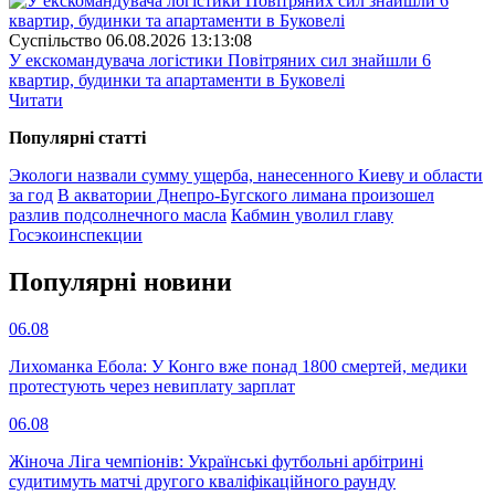
Суспiльство
06.08.2026 13:13:08
У екскомандувача логістики Повітряних сил знайшли 6
квартир, будинки та апартаменти в Буковелі
Читати
Популярнi статтi
Экологи назвали сумму ущерба, нанесенного Киеву и области
за год
В акватории Днепро-Бугского лимана произошел
разлив подсолнечного масла
Кабмин уволил главу
Госэкоинспекции
Популярнi новини
06.08
Лихоманка Ебола: У Конго вже понад 1800 смертей, медики
протестують через невиплату зарплат
06.08
Жіноча Ліга чемпіонів: Українські футбольні арбітрині
судитимуть матчі другого кваліфікаційного раунду