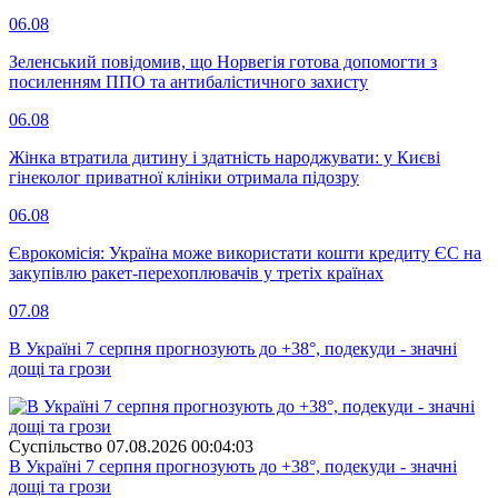
06.08
Зеленський повідомив, що Норвегія готова допомогти з
посиленням ППО та антибалістичного захисту
06.08
Жінка втратила дитину і здатність народжувати: у Києві
гінеколог приватної клініки отримала підозру
06.08
Єврокомісія: Україна може використати кошти кредиту ЄС на
закупівлю ракет-перехоплювачів у третіх країнах
07.08
В Україні 7 серпня прогнозують до +38°, подекуди - значні
дощі та грози
Суспiльство
07.08.2026 00:04:03
В Україні 7 серпня прогнозують до +38°, подекуди - значні
дощі та грози