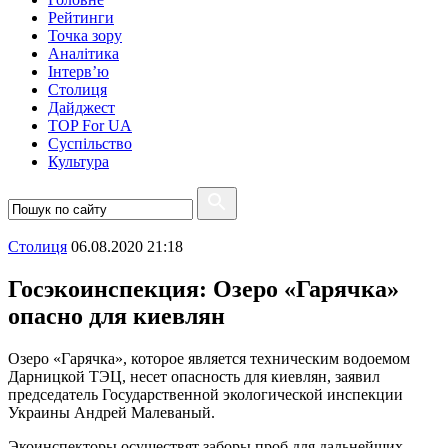
Рейтинги
Точка зору
Аналітика
Інтерв’ю
Столиця
Дайджест
TOP For UA
Суспiльство
Культура
Столиця
06.08.2020 21:18
Госэкоинспекция: Озеро «Гарячка»
опасно для киевлян
Озеро «Гарячка», которое является техническим водоемом
Дарницкой ТЭЦ, несет опасность для киевлян, заявил
председатель Государственной экологической инспекции
Украины Андрей Малеваный.
Экоинспекторы осуществят заборы проб для дальнейших