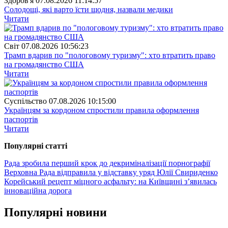
Здоров'я
07.08.2026 11:14:57
Солодощі, які варто їсти щодня, назвали медики
Читати
Свiт
07.08.2026 10:56:23
Трамп вдарив по "пологовому туризму": хто втратить право
на громадянство США
Читати
Суспiльство
07.08.2026 10:15:00
Українцям за кордоном спростили правила оформлення
паспортів
Читати
Популярнi статтi
Рада зробила перший крок до декриміналізації порнографії
Верховна Рада відправила у відставку уряд Юлії Свириденко
Корейський рецепт міцного асфальту: на Київщині з’явилась
інноваційна дорога
Популярнi новини