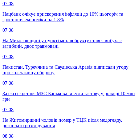
07.08
Нацбанк очікує прискорення інфляції до 10% цьогоріч та
зростання економіки на 1,8%
07.08
На Миколаївщині у пункті металобрухту стався вибух: є
загиблий, двоє травмовані
07.08
Пакистан, Туреччина та Саудівська Аравія підписали угоду
про колективну оборону
07.08
За екссекретаря МЗС Банькова внесли заставу у розмірі 10 млн
грн
07.08
На Житомирщині чоловік помер у ТЦК після медогляду,
розпочато розслідування
08.08