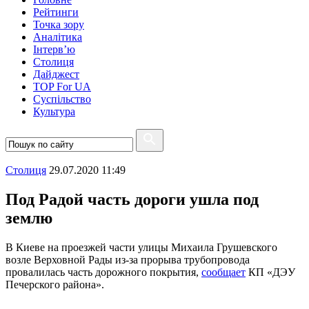
Рейтинги
Точка зору
Аналітика
Інтерв’ю
Столиця
Дайджест
TOP For UA
Суспiльство
Культура
Столиця
29.07.2020 11:49
Под Радой часть дороги ушла под
землю
В Киеве на проезжей части улицы Михаила Грушевского
возле Верховной Рады из-за прорыва трубопровода
провалилась часть дорожного покрытия,
сообщает
КП «ДЭУ
Печерского района».