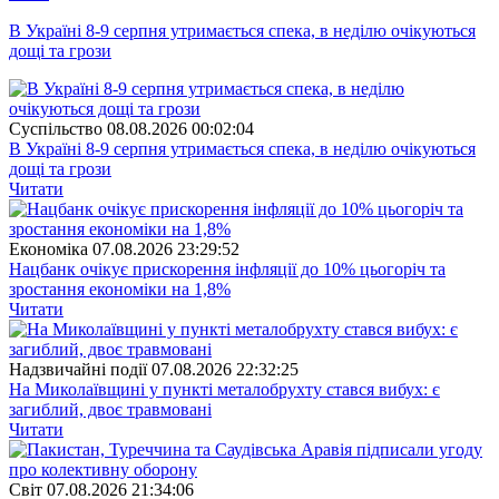
В Україні 8-9 серпня утримається спека, в неділю очікуються
дощі та грози
Суспiльство
08.08.2026 00:02:04
В Україні 8-9 серпня утримається спека, в неділю очікуються
дощі та грози
Читати
Економіка
07.08.2026 23:29:52
Нацбанк очікує прискорення інфляції до 10% цьогоріч та
зростання економіки на 1,8%
Читати
Надзвичайні події
07.08.2026 22:32:25
На Миколаївщині у пункті металобрухту стався вибух: є
загиблий, двоє травмовані
Читати
Свiт
07.08.2026 21:34:06