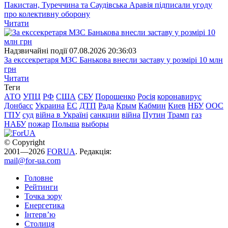
Пакистан, Туреччина та Саудівська Аравія підписали угоду
про колективну оборону
Читати
Надзвичайні події
07.08.2026 20:36:03
За екссекретаря МЗС Банькова внесли заставу у розмірі 10 млн
грн
Читати
Теги
АТО
УПЦ
РФ
США
СБУ
Порошенко
Росія
коронавирус
Донбасс
Украина
ЕС
ДТП
Рада
Крым
Кабмин
Киев
НБУ
ООС
ГПУ
суд
війна в Україні
санкции
війна
Путин
Трамп
газ
НАБУ
пожар
Польша
выборы
© Copyright
2001—2026
FORUA
. Редакція:
mail@for-ua.com
Головне
Рейтинги
Точка зору
Енергетика
Інтерв’ю
Столиця