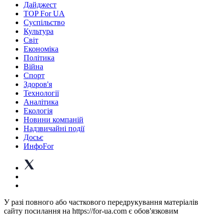
Дайджест
TOP For UA
Суспiльство
Культура
Світ
Економіка
Політика
Війна
Спорт
Здоров'я
Технології
Аналітика
Екологія
Новини компаній
Надзвичайні події
Досьє
ИнфоFor
У разі повного або часткового передрукування матеріалів
сайту посилання на https://for-ua.com є обов'язковим