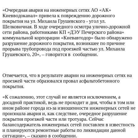
«Очередная авария на инженерных сетях АО «АК»
Киевводоканал» привела к повреждению дорожного
покрытия на ул. Михаила Грушевского - угол ул.
Шелковичная. В ходе очередного осмотра улично-дорожной
сети района, работниками КП «ДЭУ Печерского района»
коммунальной корпорации «Киевавтодор» было обнаружено
разрушение дорожного покрытия, возникшее по причине
прорыва трубопровода под проезжей частью ул. Михаила
Грушевского, 20», – говорится в сообщении.
Отмечается, что в результате аварии на инженерных сетях на
проезжей части образовался провал асфальтобетонного
покрытия.
«К сожалению, этот случай не является исключением, а
досадной практикой, ведь не проходит и дня, чтобы в том или
ином районе города из-за изношенности инженерных сетей не
произошла авария и, как следствие, очередное разрушение
покрытия проезжей части или тротуара. Сейчас
балансодержатель инженерных сетей поставлен в известность
и планируются ремонтные работы по ликвидации данной
ситуации», – сказано в сообщении.