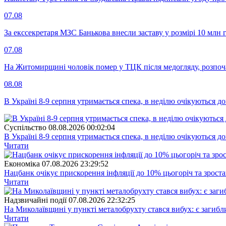
07.08
За екссекретаря МЗС Банькова внесли заставу у розмірі 10 млн 
07.08
На Житомирщині чоловік помер у ТЦК після медогляду, розпоч
08.08
В Україні 8-9 серпня утримається спека, в неділю очікуються до
Суспiльство
08.08.2026 00:02:04
В Україні 8-9 серпня утримається спека, в неділю очікуються до
Читати
Економіка
07.08.2026 23:29:52
Нацбанк очікує прискорення інфляції до 10% цьогоріч та зрост
Читати
Надзвичайні події
07.08.2026 22:32:25
На Миколаївщині у пункті металобрухту стався вибух: є загибл
Читати