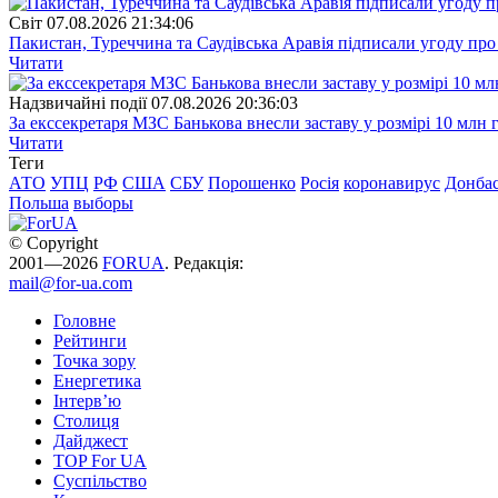
Свiт
07.08.2026 21:34:06
Пакистан, Туреччина та Саудівська Аравія підписали угоду пр
Читати
Надзвичайні події
07.08.2026 20:36:03
За екссекретаря МЗС Банькова внесли заставу у розмірі 10 млн 
Читати
Теги
АТО
УПЦ
РФ
США
СБУ
Порошенко
Росія
коронавирус
Донба
Польша
выборы
© Copyright
2001—2026
FORUA
. Редакція:
mail@for-ua.com
Головне
Рейтинги
Точка зору
Енергетика
Інтерв’ю
Столиця
Дайджест
TOP For UA
Суспiльство