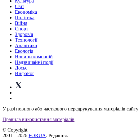
Культура
Світ
Економіка
Політика
Війна
Спорт
Здоров'я
Технології
Аналітика
Екологія
Новини компаній
Надзвичайні події
Досьє
ИнфоFor
У разі повного або часткового передрукування матеріалів сайту 
Правила використання матеріалів
© Copyright
2001—2026
FORUA
. Редакція: