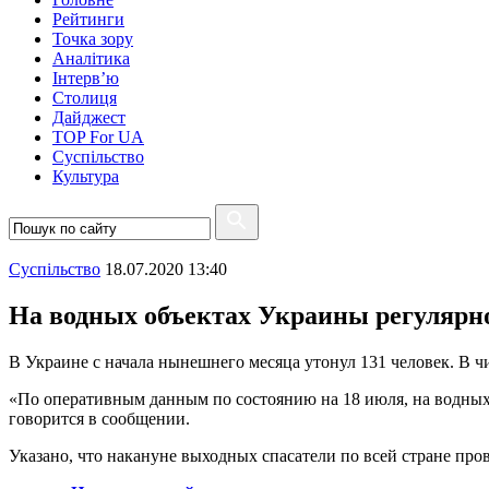
Рейтинги
Точка зору
Аналітика
Інтерв’ю
Столиця
Дайджест
TOP For UA
Суспiльство
Культура
Суспiльство
18.07.2020 13:40
На водных объектах Украины регулярно
В Украине с начала нынешнего месяца утонул 131 человек. В ч
«По оперативным данным по состоянию на 18 июля, на водных об
говорится в сообщении.
Указано, что накануне выходных спасатели по всей стране пр