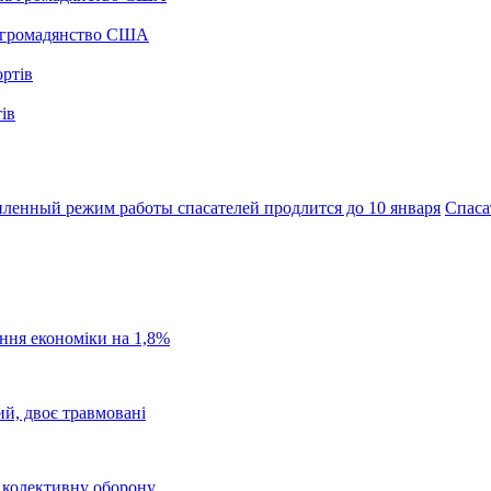
а громадянство США
ів
иленный режим работы спасателей продлится до 10 января
Спаса
ання економіки на 1,8%
ий, двоє травмовані
о колективну оборону