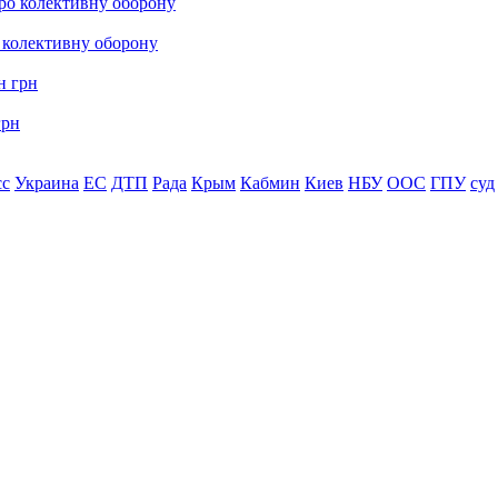
о колективну оборону
грн
сс
Украина
ЕС
ДТП
Рада
Крым
Кабмин
Киев
НБУ
ООС
ГПУ
суд