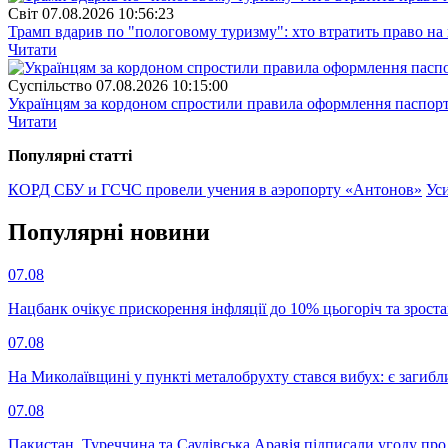
Свiт
07.08.2026 10:56:23
Трамп вдарив по "пологовому туризму": хто втратить право н
Читати
Суспiльство
07.08.2026 10:15:00
Українцям за кордоном спростили правила оформлення паспорт
Читати
Популярнi статтi
КОРД СБУ и ГСЧС провели учения в аэропорту «Антонов»
Ус
Популярнi новини
07.08
Нацбанк очікує прискорення інфляції до 10% цьогоріч та зрост
07.08
На Миколаївщині у пункті металобрухту стався вибух: є загибл
07.08
Пакистан, Туреччина та Саудівська Аравія підписали угоду пр