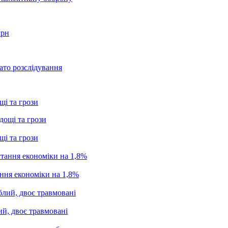
грн
ато розслідування
щі та грози
щі та грози
ання економіки на 1,8%
ий, двоє травмовані