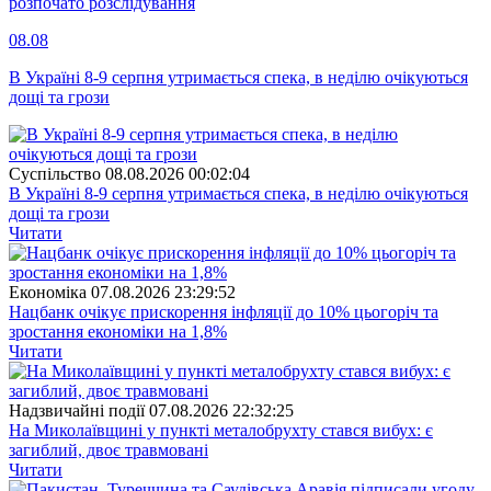
розпочато розслідування
08.08
В Україні 8-9 серпня утримається спека, в неділю очікуються
дощі та грози
Суспiльство
08.08.2026 00:02:04
В Україні 8-9 серпня утримається спека, в неділю очікуються
дощі та грози
Читати
Економіка
07.08.2026 23:29:52
Нацбанк очікує прискорення інфляції до 10% цьогоріч та
зростання економіки на 1,8%
Читати
Надзвичайні події
07.08.2026 22:32:25
На Миколаївщині у пункті металобрухту стався вибух: є
загиблий, двоє травмовані
Читати