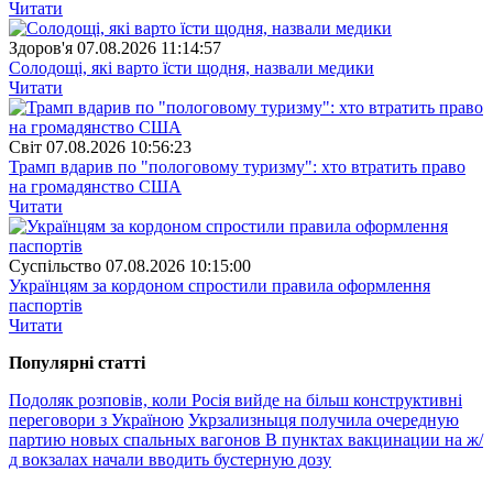
Читати
Здоров'я
07.08.2026 11:14:57
Солодощі, які варто їсти щодня, назвали медики
Читати
Свiт
07.08.2026 10:56:23
Трамп вдарив по "пологовому туризму": хто втратить право
на громадянство США
Читати
Суспiльство
07.08.2026 10:15:00
Українцям за кордоном спростили правила оформлення
паспортів
Читати
Популярнi статтi
Подоляк розповів, коли Росія вийде на більш конструктивні
переговори з Україною
Укрзализныця получила очередную
партию новых спальных вагонов
В пунктах вакцинации на ж/
д вокзалах начали вводить бустерную дозу