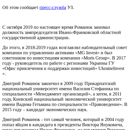
Об этом сообщает
пресс-служба
УЗ.
С октября 2019 по настоящее время Романюк занимал
должность зампредседателя Ивано-Франковской областной
государственной администрации.
До этого, в 2018-2019 годах возглавлял наблюдательный совет
компании по управлению активами «MG Invest» и был
советником по инвестициям компании «Moris Group». В 2017
году - руководитель по работе с регионами Украины ГУ
«Офис привлечения и поддержки инвестиций« UkraineInvest
».
Дмитрий Романюк закончил в 2009 году Прикарпатский
национальный университет имени Василия Стефаника по
специальности «Менеджмент организаций», а затем, в 2011
году, Киевский национальный экономический университет
имени Вадима Гетьмана по специальности «Правоведение». В
2015 году – кандидат экономических наук.
Дмитрий Романюк - тот самый человек, который в 2004 году
попал яйцом в кандидата в президенты Виктора Януковича,
когда тот посещал Ивано-Франковск, на тот момент Романюк