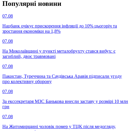
Популярнi новини
07.08
Нацбанк очікує прискорення інфляції до 10% цьогоріч та
зростання економіки на 1,8%
07.08
На Миколаївщині у пункті металобрухту стався вибух: є
загиблий, двоє травмовані
07.08
Пакистан, Туреччина та Саудівська Аравія підписали угоду
про колективну оборону
07.08
За екссекретаря МЗС Банькова внесли заставу у розмірі 10 млн
грн
07.08
На Житомирщині чоловік помер у ТЦК після медогляду,