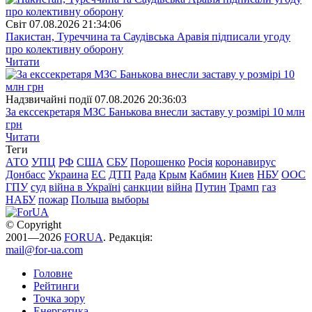
Свiт
07.08.2026 21:34:06
Пакистан, Туреччина та Саудівська Аравія підписали угоду
про колективну оборону
Читати
Надзвичайні події
07.08.2026 20:36:03
За екссекретаря МЗС Банькова внесли заставу у розмірі 10 млн
грн
Читати
Теги
АТО
УПЦ
РФ
США
СБУ
Порошенко
Росія
коронавирус
Донбасс
Украина
ЕС
ДТП
Рада
Крым
Кабмин
Киев
НБУ
ООС
ГПУ
суд
війна в Україні
санкции
війна
Путин
Трамп
газ
НАБУ
пожар
Польша
выборы
© Copyright
2001—2026
FORUA
. Редакція:
mail@for-ua.com
Головне
Рейтинги
Точка зору
Енергетика