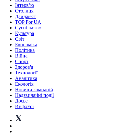
Інтерв’ю
Столиця
Дайджест
TOP For UA
Суспiльство
Культура
Світ
Економіка
Політика
Війна
Спорт
Здоров'я
Технології
Аналітика
Екологія
Новини компаній
Надзвичайні події
Досьє
ИнфоFor