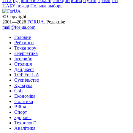
ГПУ
суд
війна в Україні
санкции
війна
Путин
Трамп
газ
НАБУ
пожар
Польша
выборы
© Copyright
2001—2026
FORUA
. Редакція:
mail@for-ua.com
Головне
Рейтинги
Точка зору
Енергетика
Інтерв’ю
Столиця
Дайджест
TOP For UA
Суспiльство
Культура
Світ
Економіка
Політика
Війна
Спорт
Здоров'я
Технології
Аналітика