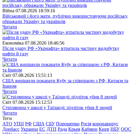
Війна
07.08.2026 18:59:16
Військовий і його мати, публічно використовуючи російську,
ображали Україну та українців
Читати
Економіка
07.08.2026 18:46:56
Після удару РФ «Укрнафта» втратила частину видобутку
нафти й газу
Читати
Свiт
07.08.2026 15:51:13
США вирішили покарати Кубу за співпрацю з РФ, Китаєм та
Іраном
Читати
Свiт
07.08.2026 15:12:53
Стрілянина у школі у Таїланді: підліток убив 8 людей
Читати
Теги
АТО
УПЦ
РФ
США
СБУ
Порошенко
Росія
коронавирус
Донбасс
Украина
ЕС
ДТП
Рада
Крым
Кабмин
Киев
НБУ
ООС