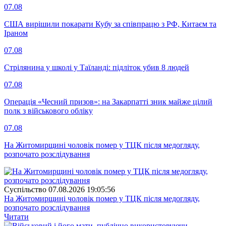
07.08
США вирішили покарати Кубу за співпрацю з РФ, Китаєм та
Іраном
07.08
Стрілянина у школі у Таїланді: підліток убив 8 людей
07.08
Операція «Чесний призов»: на Закарпатті зник майже цілий
полк з військового обліку
07.08
На Житомирщині чоловік помер у ТЦК після медогляду,
розпочато розслідування
Суспiльство
07.08.2026 19:05:56
На Житомирщині чоловік помер у ТЦК після медогляду,
розпочато розслідування
Читати