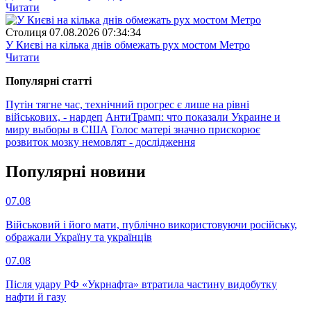
Читати
Столиця
07.08.2026 07:34:34
У Києві на кілька днів обмежать рух мостом Метро
Читати
Популярнi статтi
Путін тягне час, технічний прогрес є лише на рівні
військових, - нардеп
АнтиТрамп: что показали Украине и
миру выборы в США
Голос матері значно прискорює
розвиток мозку немовлят - дослідження
Популярнi новини
07.08
Військовий і його мати, публічно використовуючи російську,
ображали Україну та українців
07.08
Після удару РФ «Укрнафта» втратила частину видобутку
нафти й газу