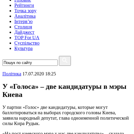
Рейтинги
Точка зору
Аналітика
Інтерв’ю
Столиця
Дайджест
TOP For UA
Суспiльство
Культура
Полiтика
17.07.2020 18:25
У «Голоса» – две кандидатуры в мэры
Киева
У партии «Голос» две кандидатуры, которые могут
баллотироваться на выборах городского головы Киева,
заявила народный депутат, глава одноименной политической
силы Кира Рудык.
«На пост киевского мэра у нас две кандидатуры», - сказала